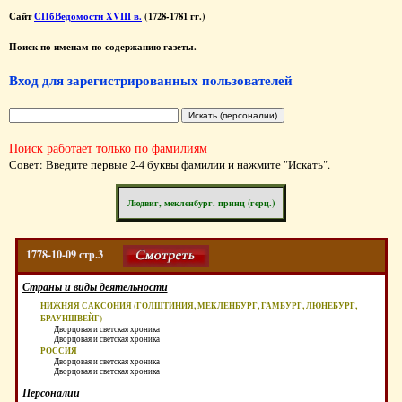
Сайт
СПбВедомости XVIII в.
(1728-1781 гг.)
Поиск по именам по содержанию газеты.
Вход для зарегистрированных пользователей
Поиск работает только по фамилиям
Совет
: Введите первые 2-4 буквы фамилии и нажмите "Искать".
Людвиг, мекленбург. принц (герц.)
1778-10-09 стр.3
Страны и виды деятельности
НИЖНЯЯ САКСОНИЯ (ГОЛШТИНИЯ, МЕКЛЕНБУРГ, ГАМБУРГ, ЛЮНЕБУРГ,
БРАУНШВЕЙГ)
Дворцовая и светская хроника
Дворцовая и светская хроника
РОССИЯ
Дворцовая и светская хроника
Дворцовая и светская хроника
Персоналии