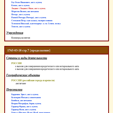
Гоу Осип Иванович, англ. купец
Кленк, англ. купец
Людвиг (Людвих) Иван, англ. купец
Моретон Вилим, англичанин
Петерс, англ. купец
Рамзей Ричард (Ричерд), англ. купец
Степанов Петр, сын казака, малороссиянин
Телепнев Николай, каптенармус л.-гв. Семен. полка
Томсен, англ. купец
Учреждения
Коммерц-коллегия
1765-03-18 стр.7 {продолжение}
Страны и виды деятельности
РОССИЯ
о вызове для совершения юридического или нотариального акта
о вызове для совершения юридического или нотариального акта
Географические объекты
РОССИЯ (российские города и крепости)
-англичане
Персоналии
Бардевик Эрнст, англ. купец
Белозеров Михаил, олоночанин
Бомбиль, англичанин
Второв Митрофан, боров. купец
Гарднер Франц, англ. купец
Гарднер Яков, англ. купец
Гересса Иоганн (Яган) Якоб, иностранец