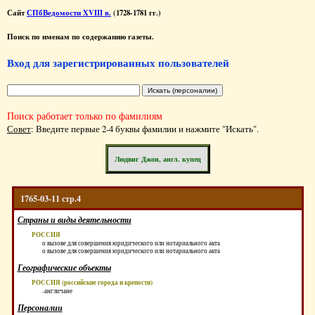
Сайт
СПбВедомости XVIII в.
(1728-1781 гг.)
Поиск по именам по содержанию газеты.
Вход для зарегистрированных пользователей
Поиск работает только по фамилиям
Совет
: Введите первые 2-4 буквы фамилии и нажмите "Искать".
Людвиг Джон, англ. купец
1765-03-11 стр.4
Страны и виды деятельности
РОССИЯ
о вызове для совершения юридического или нотариального акта
о вызове для совершения юридического или нотариального акта
Географические объекты
РОССИЯ (российские города и крепости)
-англичане
Персоналии