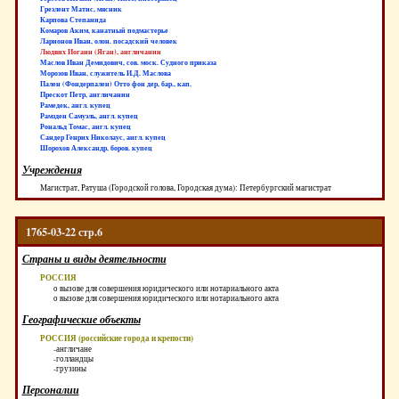
Грезлент Матис, мясник
Карпова Степанида
Комаров Аким, канатный подмастерье
Ларионов Иван, олон. посадский человек
Людвих Иоганн (Яган), англичанин
Маслов Иван Демидович, сов. моск. Судного приказа
Морозов Иван, служитель И.Д. Маслова
Пален (Фондерпален) Отто фон дер, бар., кап.
Прескот Петр, англичанин
Рамедек, англ. купец
Рамзден Самуэль, англ. купец
Рональд Томас, англ. купец
Сандер Генрих Николаус, англ. купец
Шорохов Александр, боров. купец
Учреждения
Магистрат, Ратуша (Городской голова, Городская дума): Петербургский магистрат
1765-03-22 стр.6
Страны и виды деятельности
РОССИЯ
о вызове для совершения юридического или нотариального акта
о вызове для совершения юридического или нотариального акта
Географические объекты
РОССИЯ (российские города и крепости)
-англичане
-голландцы
-грузины
Персоналии