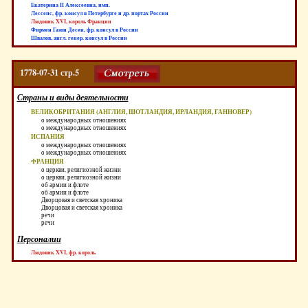
Екатерина II Алексеевна, имп.
Лессепс, фр. консул в Петербурге и др. портах России
Людовик XVI, король Франции
Фирмен Газон Десен, фр. консул в России
Швалов, англ. генер. консул в России
1778-07-31 стр.5
Страны и виды деятельности
ВЕЛИКОБРИТАНИЯ (АНГЛИЯ, ШОТЛАНДИЯ, ИРЛАНДИЯ, ГАННОВЕР)
о международных отношениях
о международных отношениях
ИСПАНИЯ
о международных отношениях
о международных отношениях
ФРАНЦИЯ
о церкви, религиозной жизни
о церкви, религиозной жизни
об армии и флоте
об армии и флоте
Дворцовая и светская хроника
Дворцовая и светская хроника
речи
речи
Персоналии
Людовик XVI, фр. король