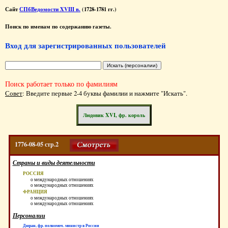
Сайт
СПбВедомости XVIII в.
(1728-1781 гг.)
Поиск по именам по содержанию газеты.
Вход для зарегистрированных пользователей
Поиск работает только по фамилиям
Совет
: Введите первые 2-4 буквы фамилии и нажмите "Искать".
Людовик XVI, фр. король
1776-08-05 стр.2
Страны и виды деятельности
РОССИЯ
о международных отношениях
о международных отношениях
ФРАНЦИЯ
о международных отношениях
о международных отношениях
Персоналии
Дюран, фр. полномоч. министр в России