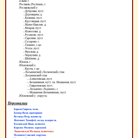
-Ельня, г.
-Рославль (Рословль), г.
-Рославльский у.
--Дубровка, пуст.
--Дуровщина, д.
--Калинки, пуст.
--Круглицкая, пуст.
--Малое Квасово, д.
--Мокрая, пуст.
--Новоселки, д.
--Русаново, пуст.
--Скрелево, пуст.
--Сухарево, с.
--Тюкино, с-цо
--Усохи, пуст.
--Фролова, д.
--Чернушки, д.
--Шибнево, д.
-Юхнов, г.
-Юхновский у.
--Круты, с-цо
--Лосьминский (Лосменский) стан
--Лосьминский стан
---Алексеевская, пуст.
---Безымянная, пуст. см. Мокшеная, пуст.
---Гавриловская, пуст.
---Лосьмино (Лодмено), с.
---Мокшеная (Безымянная), пуст.
-Юхновский у. (округа)
Персоналии
Барков Гаврила, полк.
Боувер Яков, прапорщик
Ветлица Петр, вахмистр
Жичмонт Тимофей, оклад. недоросль
Козловский Иван, шляхтич
Королек Филипп, хорунжий
Людоговская Меланья, шляхтенка
Малошев Савелий, поручик