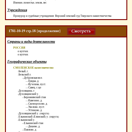
Имение, поместье, земля, лес
Учреждения
Прокурор и судебные учреждения: Верхний земский суд Тверского наместничества
1781-10-19 стр.18 {продолжение}
Страны и виды деятельности
РОССИЯ
о купчих
о купчих
Географические объекты
СМОЛЕНСКОЕ наместничество
-Белый, г.
-Бельский у.
--Дубровская вол.
---Грядка, д.
---Кучелова, пуст.
---Савец, с-цо
-Духовщина, г.
-Духовщинский у.
--Бережнянский стан
---Кавезино, д.
---Скоморохово, д.
---Уколово, пуст.
---Устиново, д.
-Духовщинский у. (округа)
-Ельнинский (Елинский) у. (округа)
-Ельнинский у.
--Ельнинский стан
---Дешево, д.
--Павлово, д.