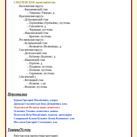
СМОЛЕНСКОЕ наместничество
-Касплинская округа
--Бережнянский стан
---Тверицы (Тверцы), д.
-Краснинская округа
--Дубровинский стан
---Горбылевка (Горбылево), пустошь
---Смиловичи, д.
---Черныши, пустошь
--Максимовский стан
---Брагино, пустошь
-Рославльская округа
--Буланцовский стан
---Волковичи (Волковицы), д.
-Смоленская округа
--Долгомоский стан
---Бубново (Бурново), д.
--Ивановский стан
---Горбово, д.
---Подвязье, пустошь
---Попково, пустошь
---Серниково, пустошь
-Смоленский у.
--Ветлицкий стан
---Исаково, с-цо
--Воиново, пустошь
Персоналии
Бурцов Григорий Михайлович, капрал
Друцкая-Соколинская Анна Демьяновна, кнж.
Ледаговская Меланья, вдова, шляхтенка
Осипович Татьяна, шляхтенка, девица
Полуехтов Петр Михайлович, подполк. артиллерии
Самароцкий Кузьма Кузьмич (Козма Козминыч), кап.
Шестаков Григорий Степанович, кап.
Товары/Услуги
Рабочая сила (крепостные крестьяне)