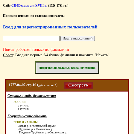
Сайт
СПбВедомости XVIII в.
(1728-1781 гг.)
Поиск по именам по содержанию газеты.
Вход для зарегистрированных пользователей
Поиск работает только по фамилиям
Совет
: Введите первые 2-4 буквы фамилии и нажмите "Искать".
Людоговская Меланья, вдова, шляхтенка
1777-04-07 стр.10 (
)
дублетность: 2
Страны и виды деятельности
РОССИЯ
о купчих
о купчих
Географические объекты
РЕКИ И КАНАЛЫ
-Навля, р. в Рославльской округе
-Пруденка, р. в Смоленском у.
-Трудатна (Трубатна), р. в Смоленском у.