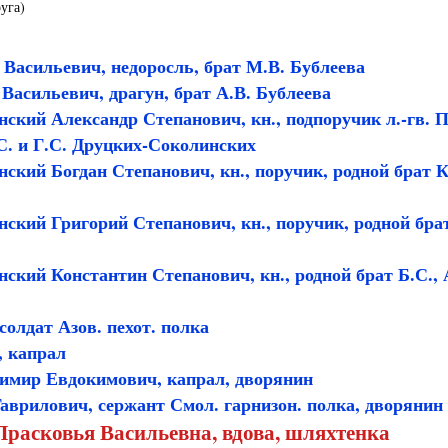
уга)
 Васильевич, недоросль, брат М.В. Бублеева
Васильевич, драгун, брат А.В. Бублеева
ский Александр Степанович, кн., подпоручик л.-гв. П
.С. и Г.С. Друцких-Соколинских
ский Богдан Степанович, кн., поручик, родной брат К.
ский Григорий Степанович, кн., поручик, родной брат 
ский Константин Степанович, кн., родной брат Б.С., А
солдат Азов. пехот. полка
, капрал
имир Евдокимович, капрал, дворянин
аврилович, сержант Смол. гарнизон. полка, дворянин
расковья Васильевна, вдова, шляхтенка