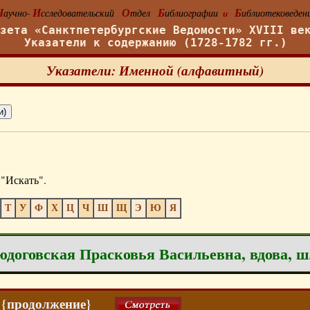
Н
И
О
Б
Б
аучно-
сследовательский
тдел
иблиографии
иблиотековеден
и
азета «Санктпетербургские Ведомости» XVIII ве
Указатели к содержанию (1728-1782 гг.)
Указатели: Именной (алфавитный)
"Искать".
Т
У
Ф
Х
Ц
Ч
Ш
Щ
Э
Ю
Я
договская Прасковья Васильевна, вдова, 
32 {продолжение}