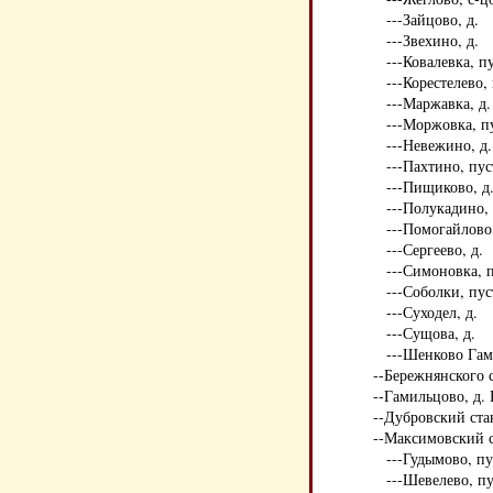
---Зайцово, д.
---Звехино, д.
---Ковалевка, пу
---Корестелево, 
---Маржавка, д.
---Моржовка, п
---Невежино, д.
---Пахтино, пус
---Пищиково, д
---Полукадино, 
---Помогайлово,
---Сергеево, д.
---Симоновка, п
---Соболки, пус
---Суходел, д.
---Сущова, д.
---Шенково Гам
--Бережнянского 
--Гамильцово, д.
--Дубровский ста
--Максимовский 
---Гудымово, пу
---Шевелево, пу