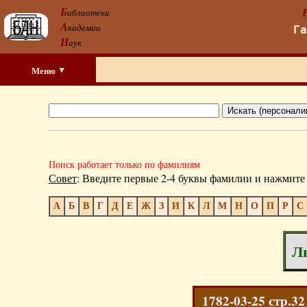
Б
иблиотека
А
кадемии
Г
Н
аук
Меню
Поиск работает только по фамилиям
Совет
: Введите первые 2-4 буквы фамилии и нажмите 
А
Б
В
Г
Д
Е
Ж
З
И
К
Л
М
Н
О
П
Р
С
Лю
1782-03-25 стр.