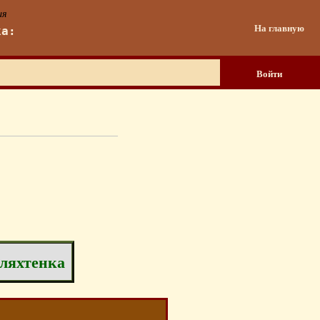
ия
На главную
ка:
Войти
шляхтенка