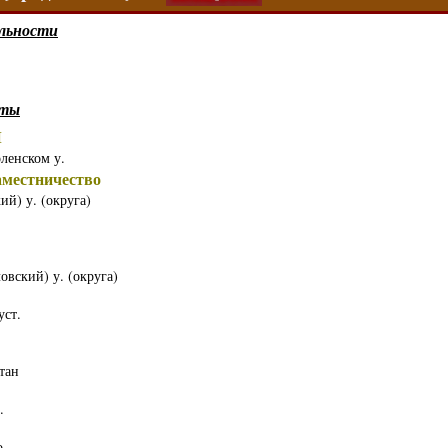
льности
кты
Ы
оленском у.
естничество
й) у. (округа)
овский) у. (округа)
уст.
тан
.
о