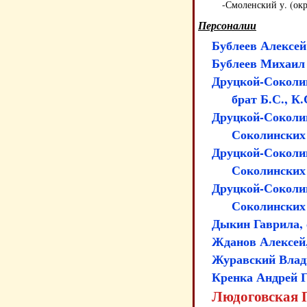
-Смоленский у. (окр
Персоналии
Бублеев Алексей
Бублеев Михаил 
Друцкой-Соколин
брат Б.С., К
Друцкой-Соколин
Соколинских
Друцкой-Соколин
Соколинских
Друцкой-Соколин
Соколинских
Дыкин Гаврила, 
Жданов Алексей
Журавский Влад
Кренка Андрей Г
Людоговская П