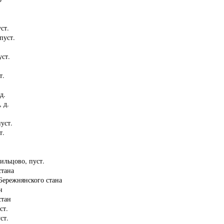
ст.
пуст.
уст.
т.
.
д.
 д.
уст.
т.
ильцово, пуст.
стана
 Бережнянского стана
н
стан
ст.
ст.