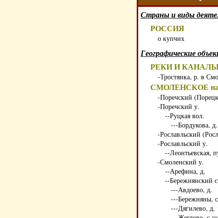
Страны и виды деяте
РОССИЯ
о купчих
Географические объе
РЕКИ И КАНАЛ
-Тростянка, р. в См
СМОЛЕНСКОЕ нам
-Поречский (Порецки
-Поречский у.
--Руцкая вол.
---Бордукова, д.
-Рославльский (Росл
-Рославльский у.
--Леонтьевская, п
-Смоленский у.
--Арефина, д.
--Бережнянский с
---Авдоево, д.
---Бережняны, с
---Дягилево, д.
---Жеглово, с-ц