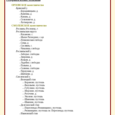
ОРЛОВСКОЕ наместничество
-Брянский у.
--Борадавицына, д.
--Каменка, д.
--Капань, д.
--Селиловичи, д.
--Хотмирово, д.
СМОЛЕНСКОЕ наместничество
-Рославль (Рословль), г.
-Рославльская округа
--Каханово, с.
--Малое Рагнедино, с-цо
--Пенковоская слобода
--Сеща, д.
--Сислявль, с.
--Чикалина, слобода
-Рославльский у.
--Заборье, слободка
--Зверинка, д.
--Ковали, д.
--Ладейно, слободка
--Палыма, д.
--Салника, слободка
--Чернушки, д.
--Шибнево, д.
-Смоленский у.
--Вопецкий стан
---Бораново, пустошь
---Васильево, пустошь
---Губулино, пустошь
---Морзино, пустошь
---Рогачево, д.
---Уколово, пустошь
---Шавловка, пустошь
---Шавлово, пустошь
--Долгомоский стан
---Переспенда (Рюжнищино), пустошь
---Рюжнищино, пустошь см. Переспенда, пустошь
--Ивановский стан