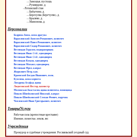
---Замошья, пустошь
---Румянцово, д.
--Рачинский стан
---Бабычина, д.
---Березуева (Беречуево), д.
---Брылево, д.
---Мамонова, д.
Персоналии
Бедрина Анна, жена драгуна
Варахловский Анисим Романович, шляхтич
Варахловский Павел Романович, шляхтич
Варахловский Сидор Романович, шляхтич
Ветлицын Герасим, подпрапорщик
Ветлицын Иван (1-й), однодворец
Ветлицын Иван (2-й), однодворец
Ветлицын Козьма, однодворец
Ветлицын Михаил, однодворец
Ветлицын Фрол, капрал
Жиркович Петр, кап.
Краевский Богдан Иванович, полк.
Кузелева, жена корнета
Лихарева Агафья, вдова
Людоговский Нестор, вахмистр
Милевская Анастасия, вдова шляхтича, помещица
Повало-Швейковский Николай, капрал
Повало-Швейковский Степан Фомич, поручик
Чеплевский Иван Григорьевич, шляхтич
Товары/Услуги
Рабочая сила (крепостные крестьяне)
Имение, поместье, земля, лес
Учреждения
Прокурор и судебные учреждения: Рославльский уездный суд