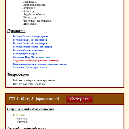
--Зверинка, д.
--Калпинка, слободка
--Каменка, д.
--Ковали, д.
--Ладейно, слободка
--Полысна, д.
--Чернушки (Бернушки), д.
--Шибнево, д.
Персоналии
Ветлица Герасим, подпрапорщик
Ветлица Иван (1-й), однодворец
Ветлица Иван (2-й), однодворец
Ветлица Кузьма (Козма), однодворец
Ветлица Михаил, однодворец
Ветлица Фрол, капрал
Жиркович Петр Михайлович, кап.
Людоговский Нестор Ефимович, вахмистр
Повалошвыйковский Николай Яковлевич, капрал
Татаринова Дарья, вдова капрала
Товары/Услуги
Рабочая сила (крепостные крестьяне)
Имение, поместье, земля, лес
1777-11-07 стр.31 {продолжение}
Страны и виды деятельности
РОССИЯ
о купчих
о купчих
Географические объекты