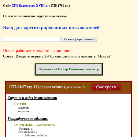
Сайт
СПбВедомости XVIII в.
(1728-1781 гг.)
Поиск по именам по содержанию газеты.
Вход для зарегистрированных пользователей
Поиск работает только по фамилиям
Совет
: Введите первые 2-4 буквы фамилии и нажмите "Искать".
Людоговский Нестор Ефимович, вахмистр
1777-04-07 стр.12 {продолжение} (
)
дублетность: 2
Страны и виды деятельности
РОССИЯ
о купчих
о купчих
Географические объекты
СМОЛЕНСКОЕ наместничество
-Рославль, г.
-Рославльский у.
--Заборье, слободка