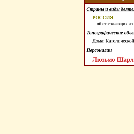
Страны и виды деяте
РОССИЯ
об отъезжающих из 
Топографические объ
Дома
:
Католической
Персоналии
Люзьмо Шарле