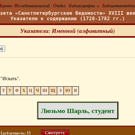
Н
И
О
Б
Б
аучно-
сследовательский
тдел
иблиографии
иблиотековеден
и
азета «Санктпетербургские Ведомости» XVIII ве
Указатели к содержанию (1728-1782 гг.)
Указатели: Именной (алфавитный)
"Искать".
Т
У
Ф
Х
Ц
Ч
Ш
Щ
Э
Ю
Я
Люзьмо Шарль, студент
(
)
дублетность: 3