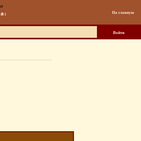
ия
На главную
ка:
Войти