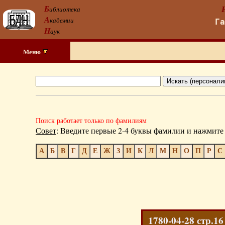
Б
иблиотека
А
кадемии
Г
Н
аук
Меню
Поиск работает только по фамилиям
Совет
: Введите первые 2-4 буквы фамилии и нажмите 
А
Б
В
Г
Д
Е
Ж
З
И
К
Л
М
Н
О
П
Р
С
1780-04-28 стр.16 