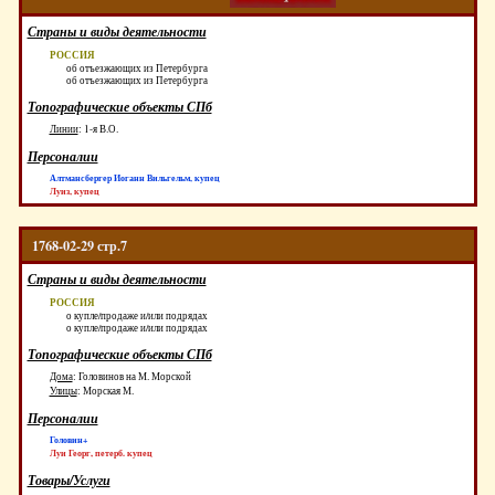
Страны и виды деятельности
РОССИЯ
об отъезжающих из Петербурга
об отъезжающих из Петербурга
Топографические объекты СПб
Линии
:
1-я В.О.
Персоналии
Алтмансбергер Иоганн Вильгельм, купец
Луиз, купец
1768-02-29 стр.7
Страны и виды деятельности
РОССИЯ
о купле/продаже и/или подрядах
о купле/продаже и/или подрядах
Топографические объекты СПб
Дома
:
Головинов на М. Морской
Улицы
:
Морская М.
Персоналии
Головин+
Луи Георг, петерб. купец
Товары/Услуги