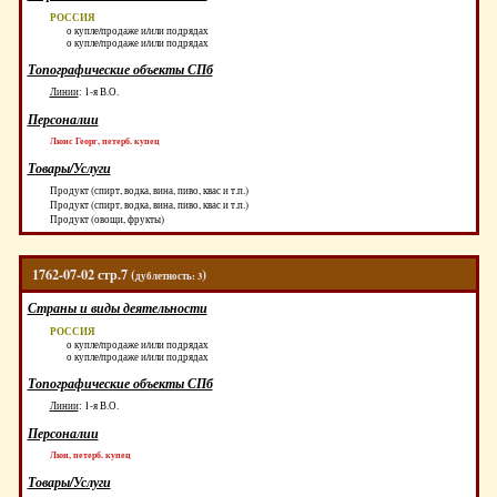
РОССИЯ
о купле/продаже и/или подрядах
о купле/продаже и/или подрядах
Топографические объекты СПб
Линии
:
1-я В.О.
Персоналии
Люис Георг, петерб. купец
Товары/Услуги
Продукт (спирт, водка, вина, пиво, квас и т.п.)
Продукт (спирт, водка, вина, пиво, квас и т.п.)
Продукт (овощи, фрукты)
1762-07-02 стр.7 (
)
дублетность: 3
Страны и виды деятельности
РОССИЯ
о купле/продаже и/или подрядах
о купле/продаже и/или подрядах
Топографические объекты СПб
Линии
:
1-я В.О.
Персоналии
Люи, петерб. купец
Товары/Услуги