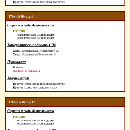
Продукт (спирт, водка, вина, пиво, квас и т.п.)
1768-05-06 стр.9
Страны и виды деятельности
РОССИЯ
о купле/продаже и/или подрядах
о купле/продаже и/или подрядах
Топографические объекты СПб
Дома
:
Головинов на Н. Исаакиевской ул.
Улицы
:
Исаакиевская (Исакиевская) Н.
Персоналии
Головин+
Луи Георг, петерб. купец
Товары/Услуги
Продукт (спирт, водка, вина, пиво, квас и т.п.)
Продукт (солод, уксус, дрожжи и т.п.)
1768-05-30 стр.12
Страны и виды деятельности
РОССИЯ
о купле/продаже и/или подрядах
о купле/продаже и/или подрядах