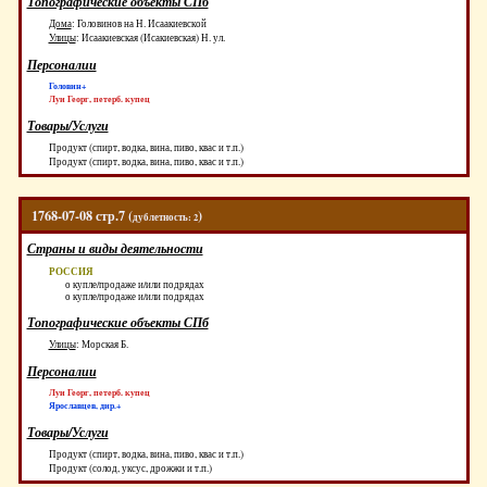
Топографические объекты СПб
Дома
:
Головинов на Н. Исаакиевской
Улицы
:
Исаакиевская (Исакиевская) Н. ул.
Персоналии
Головин+
Луи Георг, петерб. купец
Товары/Услуги
Продукт (спирт, водка, вина, пиво, квас и т.п.)
Продукт (спирт, водка, вина, пиво, квас и т.п.)
1768-07-08 стр.7 (
)
дублетность: 2
Страны и виды деятельности
РОССИЯ
о купле/продаже и/или подрядах
о купле/продаже и/или подрядах
Топографические объекты СПб
Улицы
:
Морская Б.
Персоналии
Луи Георг, петерб. купец
Ярославцев, дир.+
Товары/Услуги
Продукт (спирт, водка, вина, пиво, квас и т.п.)
Продукт (солод, уксус, дрожжи и т.п.)