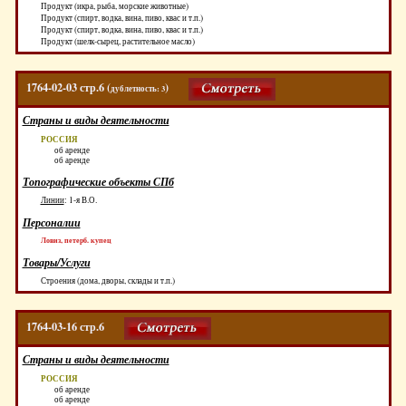
Продукт (икра, рыба, морские животные)
Продукт (спирт, водка, вина, пиво, квас и т.п.)
Продукт (спирт, водка, вина, пиво, квас и т.п.)
Продукт (шелк-сырец, растительное масло)
1764-02-03 стр.6 (
)
дублетность: 3
Страны и виды деятельности
РОССИЯ
об аренде
об аренде
Топографические объекты СПб
Линии
:
1-я В.О.
Персоналии
Ловиз, петерб. купец
Товары/Услуги
Строения (дома, дворы, склады и т.п.)
1764-03-16 стр.6
Страны и виды деятельности
РОССИЯ
об аренде
об аренде