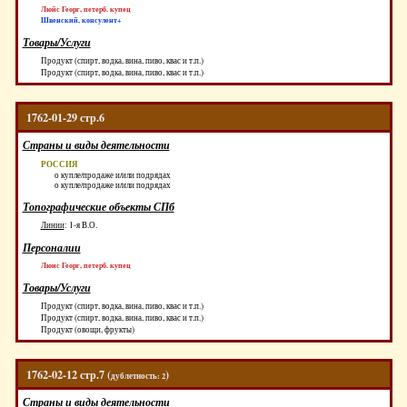
Люйс Георг, петерб. купец
Швенский, консулент+
Товары/Услуги
Продукт (спирт, водка, вина, пиво, квас и т.п.)
Продукт (спирт, водка, вина, пиво, квас и т.п.)
1762-01-29 стр.6
Страны и виды деятельности
РОССИЯ
о купле/продаже и/или подрядах
о купле/продаже и/или подрядах
Топографические объекты СПб
Линии
:
1-я В.О.
Персоналии
Люис Георг, петерб. купец
Товары/Услуги
Продукт (спирт, водка, вина, пиво, квас и т.п.)
Продукт (спирт, водка, вина, пиво, квас и т.п.)
Продукт (овощи, фрукты)
1762-02-12 стр.7 (
)
дублетность: 2
Страны и виды деятельности