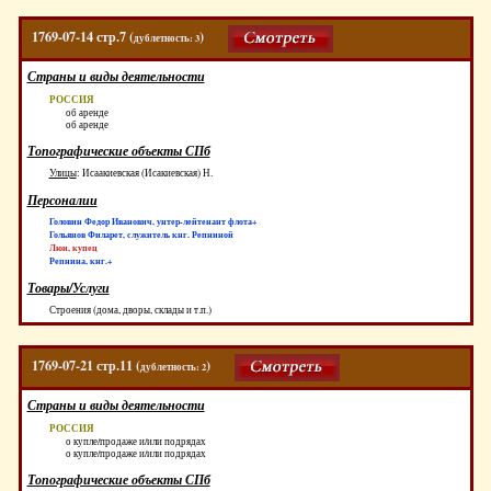
1769-07-14 стр.7 (
)
дублетность: 3
Страны и виды деятельности
РОССИЯ
об аренде
об аренде
Топографические объекты СПб
Улицы
:
Исаакиевская (Исакиевская) Н.
Персоналии
Головин Федор Иванович, унтер-лейтенант флота+
Гольянов Филарет, служитель кнг. Репниной
Люи, купец
Репнина, кнг.+
Товары/Услуги
Строения (дома, дворы, склады и т.п.)
1769-07-21 стр.11 (
)
дублетность: 2
Страны и виды деятельности
РОССИЯ
о купле/продаже и/или подрядах
о купле/продаже и/или подрядах
Топографические объекты СПб