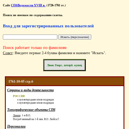
Сайт
СПбВедомости XVIII в.
(1728-1781 гг.)
Поиск по именам по содержанию газеты.
Вход для зарегистрированных пользователей
Поиск работает только по фамилиям
Совет
: Введите первые 2-4 буквы фамилии и нажмите "Искать".
Люис Георг, петерб. купец
1761-10-05 стр.6
Страны и виды деятельности
РОССИЯ
о купле/продаже и/или подрядах
о купле/продаже и/или подрядах
Топографические объекты СПб
Линии
:
1-я В.О.
Погреб винный на 1-й лин. В.О. Люйса Г.
Персоналии