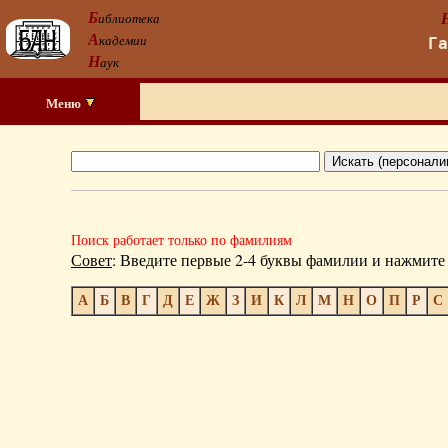
Б
иблиотека
А
кадемии
Г
Н
аук
Меню
Поиск работает только по фамилиям
Совет
: Введите первые 2-4 буквы фамилии и нажмите 
А
Б
В
Г
Д
Е
Ж
З
И
К
Л
М
Н
О
П
Р
С