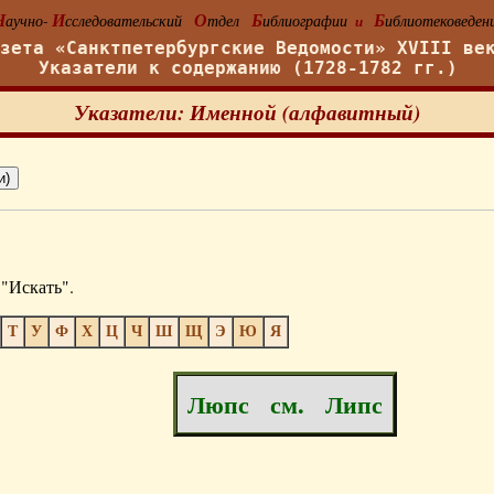
Н
И
О
Б
Б
аучно-
сследовательский
тдел
иблиографии
иблиотековеден
и
азета «Санктпетербургские Ведомости» XVIII ве
Указатели к содержанию (1728-1782 гг.)
Указатели: Именной (алфавитный)
"Искать".
Т
У
Ф
Х
Ц
Ч
Ш
Щ
Э
Ю
Я
Люпс см. Липс