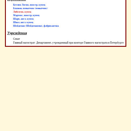
Бетлин Логин, иностр. купец
Блазнов, помытчик (повытчик)
Лябезгин, купец
Мартенс, иностр. купец
Шарп, англ. купец
Швал, англ. купец
Шейдеман (Шейдеманова), фабрикантша
Учреждения
Сенат
Главный магистрат: Департамент, учрежденный при конторе Главного магистрата в Петербурге