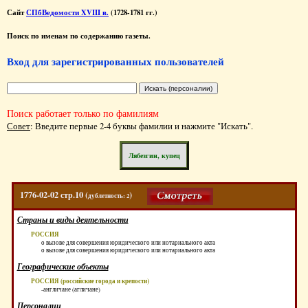
Сайт
СПбВедомости XVIII в.
(1728-1781 гг.)
Поиск по именам по содержанию газеты.
Вход для зарегистрированных пользователей
Поиск работает только по фамилиям
Совет
: Введите первые 2-4 буквы фамилии и нажмите "Искать".
Лябезгин, купец
1776-02-02 стр.10 (
)
дублетность: 2
Страны и виды деятельности
РОССИЯ
о вызове для совершения юридического или нотариального акта
о вызове для совершения юридического или нотариального акта
Географические объекты
РОССИЯ (российские города и крепости)
-англичане (агличане)
Персоналии