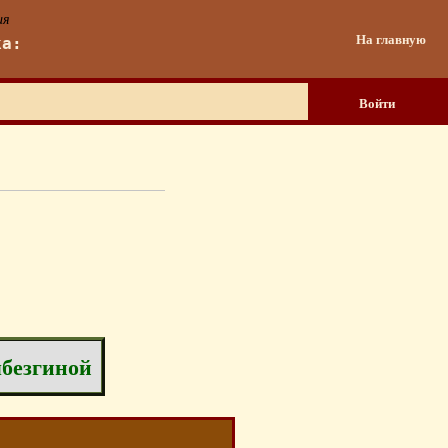
ия
На главную
ка:
Войти
ябезгиной