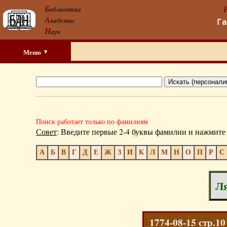
Б
иблиотека
А
кадемии
Г
Н
аук
Меню
Поиск работает только по фамилиям
Совет
: Введите первые 2-4 буквы фамилии и нажмите 
А
Б
В
Г
Д
Е
Ж
З
И
К
Л
М
Н
О
П
Р
С
Ля
1774-08-15 стр.10 