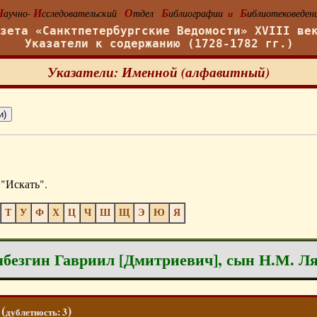
Н
И
О
Б
Б
аучно-
сследовательский
тдел
иблиографии
иблиотековеден
и
азета «Санктпетербургские Ведомости» XVIII ве
Указатели к содержанию (1728-1782 гг.)
Указатели: Именной (алфавитный)
"Искать".
Т
У
Ф
Х
Ц
Ч
Ш
Щ
Э
Ю
Я
безгин Гавриил [Дмитриевич], сын Н.М. Л
(
)
дублетность: 3