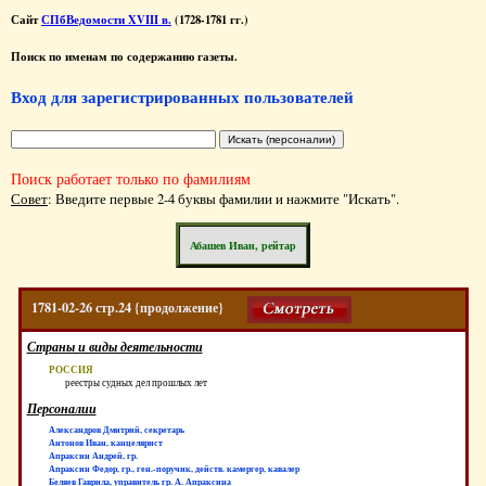
Сайт
СПбВедомости XVIII в.
(1728-1781 гг.)
Поиск по именам по содержанию газеты.
Вход для зарегистрированных пользователей
Поиск работает только по фамилиям
Совет
: Введите первые 2-4 буквы фамилии и нажмите "Искать".
Абашев Иван, рейтар
1781-02-26 стр.24 {продолжение}
Страны и виды деятельности
РОССИЯ
реестры судных дел прошлых лет
Персоналии
Александров Дмитрий, секретарь
Антонов Иван, канцелярист
Апраксин Андрей, гр.
Апраксин Федор, гр., ген.-поручик, действ. камергер, кавалер
Беляев Гаврила, управитель гр. А. Апраксина