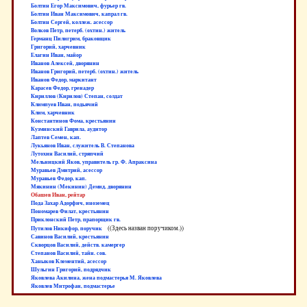
Болтин Егор Максимович, фурьер гв.
Болтин Иван Максимович, капрал гв.
Болтин Сергей, коллеж. асессор
Волков Петр, петерб. (охтин.) житель
Германц Пилигрим, браковщик
Григорий, харчевник
Елагин Иван, майор
Иванов Алексей, дворянин
Иванов Григорий, петерб. (охтин.) житель
Иванов Федор, маркитант
Карасев Федор, гренадер
Кириллов (Кирилов) Степан, солдат
Климпуев Иван, подьячий
Клим, харчевник
Константинов Фома, крестьянин
Кузминский Гаврила, аудитор
Лаптев Семен, кап.
Лукьянов Иван, служитель В. Степанова
Лутохин Василий, стряпчий
Мельницкий Яков, управитель гр. Ф. Апраксина
Муравьев Дмитрий, асессор
Муравьев Федор, кап.
Мякинин (Мекинин) Демид, дворянин
Обашев Иван, рейтар
Пода Захар Адорфич, иноземец
Пономарев Филат, крестьянин
Приклонский Петр, прапорщик гв.
((Здесь назван поручиком.))
Путилов Никифор, поручик
Савинов Василий, крестьянин
Скворцов Василий, действ. камергер
Степанов Василий, тайн. сов.
Ханыков Клементий, асессор
Шульгин Григорий, подрядчик
Яковлева Акилина, жена подмастерья М. Яковлева
Яковлев Митрофан, подмастерье