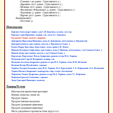
--Гуменки, с-цо (ранее - Судиславского у.)
--Даровино, пуст. (ранее - Судиславского у.)
--Меленки, пуст. (ранее - Судиславского у.)
--Фроловское (Флоровское), д. (ранее - Судиславского у.)
--Чурилково, д. (ранее - Судиславского у.)
--Ядрово, пуст. (ранее - Судиславского у.)
-Кинешемский у.
--Посулово, д.
Персоналии
Березин Александр Саввич, сын С.И. Березина, коллеж. асессор
Березин Савва Иванович, надвор. сов., отец А.С. Березина
Богданова Ульяна, малолет. дворовая
Дмитриева Прасковья Ивановна, жена Д. Дмитриева, жительница д. Фроловской
Дмитриев Данила, крестьянин, житель д. Фроловское Галич. у.
Екина Марья Эрастовна (Ерастовна), жена, вдова Г.И. Экина
Иванова Катерина Гавриловна, крестьянка, жена З. Иванова, жительница с-ца Гуменки Галич. у.
Иванов Захар, крестьянин, житель с-ца Гуменки Галич. у.
Корсакова (Карсакова) Фекла Андреевна, родная сестра М.А. Теряева
Малиновский Сергей Федорович, надвор. сов.
Нелидова Аксинья Андреевна, родная сестра М.А. Теряева, жена Ф.М. Нелидова
Нелидов Федор Михайлович, сержант
Теряева Лукерья Осиповна, мать М.А. Теряева, Ф.А. Корсаковой, У.А. Фофановой, А.А. Нелидовой
Теряев Михаил Андреевич, подпоручик (мор. солдат. батальонов)
Фофанова Ульяна Андреевна, родная сестра М.А. Теряева, жена Г.С. Фофанова
Фофанов Герасим Семенович, сержант
Экин Григорий Иванович, подполк.
Товары/Услуги
Рабочая сила (крепостные крестьяне)
Имение, поместье, земля, лес
Продукт (зерно)
Продукт (мясные продукты)
Продукт (домашние животные)
Продукт (домашние животные)
Место для рыбного промысла (тоня, пруд и т.п.)