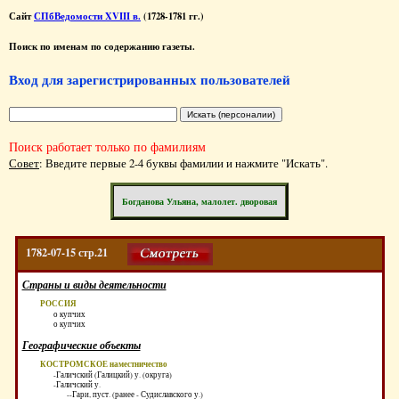
Сайт
СПбВедомости XVIII в.
(1728-1781 гг.)
Поиск по именам по содержанию газеты.
Вход для зарегистрированных пользователей
Поиск работает только по фамилиям
Совет
: Введите первые 2-4 буквы фамилии и нажмите "Искать".
Богданова Ульяна, малолет. дворовая
1782-07-15 стр.21
Страны и виды деятельности
РОССИЯ
о купчих
о купчих
Географические объекты
КОСТРОМСКОЕ наместничество
-Галичский (Галицкий) у. (округа)
-Галичский у.
--Гари, пуст. (ранее - Судиславского у.)