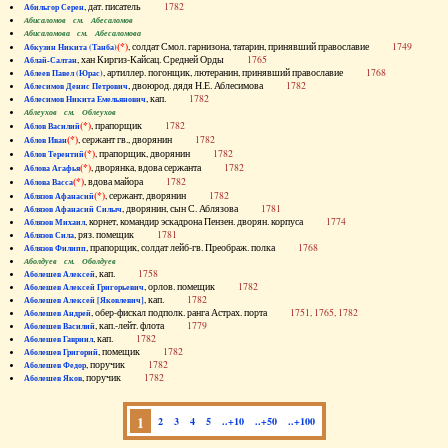
, дат. писатель
1782
Абильгор Серен
Абисаломов см. Абесаломов
Абисаломова см. Абесаломова
(*)
, солдат Смол. гарнизона, татарин, принявший православие
1749
Абкузин Никита (Танба)
, хан Киргиз-Кайсац. Средней Орды
1765
Аблай-Салтан
, артиллер. погонщик, лютеранин, принявший православие
1768
Аблеев Павел (Юрас)
, двоюрод. дядя Н.Е. Аблесимова
1782
Аблесимов Денис Петрович
, кап.
1782
Аблесимов Никита Емельянович
Аблеухов см. Облеухов
(*)
, прапорщик
1782
Аблов Василий
(*)
, сержант гв., дворянин
1782
Аблов Иван
(*)
, прапорщик, дворянин
1782
Аблов Терентий
(*)
, дворянка, вдова сержанта
1782
Аблова Агафья
(*)
, вдова майора
1782
Аблова Васса
(*)
, сержант, дворянин
1782
Аблязов Афанасий
, дворянин, сын С. Аблязова
1781
Аблязов Афанасий Силыч
, корнет, командир эскадрона Пензен. дворян. корпуса
1774
Аблязов Михаил
, ряз. помещик
1781
Аблязов Сила
, прапорщик, солдат лейб-гв. Преображ. полка
1768
Аблязов Филипп
Аболдуев см. Оболдуев
, кап.
1758
Аболешев Алексей
, орлов. помещик
1782
Аболешев Алексей Григорьевич
, кап.
1782
Аболешев Алексей [Яковлевич]
, обер-фискал подполк. ранга Астрах. порта
1751, 1765, 1782
Аболешев Андрей
, кап.-лейт. флота
1779
Аболешев Василий
, кап.
1782
Аболешев Гавриил
, помещик
1782
Аболешев Григорий
, поручик
1782
Аболешев Федор
, поручик
1782
Аболешев Яков
1
2
3
4
5
..+10
..+50
..+100