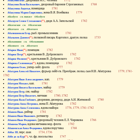
, дворовый М.С. Челеева
1772
Абакумов Влас
, дворовый баронов Строгановых
1768
Абакумов Яков Васильевич
, помещица
1781
Абакумова Авдотья
, жена В.Я. Воейкова
1779
Абакумова Мария Гавриловна
Абалдуев см. также Оболдуев
(*)
, дядя А.А. Запольской
1782
Абалдуев Семен Степанович
Абаленская см. Оболенская
Абалешев см. Аболешев
, рыб. промышленник
1781
Абалишников Егор
(*)
, полковой писарь Каргопол. драгун. полка
1733
Абалыхин Даниил
Абальянинов см. Обольянинов
Абаляшев см. Аболешев
(*)
, помещик
1782
Абарин Иван
(*)
, крестьянин В. Дубровского
1782
Абарин Петр
(*)
, крестьянин В. Дубровского
1782
Абарин Филипп
(*)
, вдова, помещица
1782
Абарина Соломонида
, унтер-лейт. флота
1777
Абаринов Осип
, фурьер лейб-гв. Преображ. полка, сын Н.В. Абатурова
1779, 1781-
Абатуров Алексей Никитич
1782
, кап.
1779
Абатуров Иван Александрович
, кап.
1781
Абатуров Михаил
, майор
1779
Абатуров Никита Васильевич
, сек.-майор
1782
Абатуров Петр
, мичман
1780, 1782
Абатуров Петр Никитич
, дворянин, двоюрод. дядя А.И. Житновой
1780
Абатуров Яков Глебович
, жена П. Абатурова
1782
Абатурова Анна Петровна
, вдова майора
1776, 1779, 1781-1782
Абатурова Анна Семеновна
, рейтар
1781
Абашев Иван
, ротмистр
1782
Абашев Иван Иванович
, [дворовый] человек Е.Л. Чирикова
1766
Абашев Иван Федорович
, вдова мичмана мор. флота
1782
Абашева Мария
, вдова поручика
1768
Абашевская Анна Федоровна
, перс. шах
1734, 1736
Аббас III
(*)
, чл. фр. посольства
1747
Аббе де ла Кур