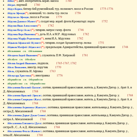
(*)
, англ. изобретатель кораб. насоса
1760
Аббот
, портной
1780
Абграт
, беглер-бей румелийский, тур. полномоч. посол в России
1775-1776
Абдул Керим
(*)
, конюший, чл. свиты тур. посла
1758
Абдула Эфенди
, посол в России
1779
Абдуласах-Эфенди
(*)
, солдат мор. кораб. флота Кронштадт. порта
1752
Абдулов Даниил (Мамет)
(*)
1782
Абдулов Иван Алексеевич
(*)
, татарин, матрос галер. флота
1746
Абдулов Петр (Асак)
(*)
, дочь И.А. и М.Р. Абдуловых
1782
Абдулова Вера Ивановна
(*)
, жена И.А. Абдулова
1782
Абдулова Марфа Родионовна
(*)
, татарин, солдат Архангелогор. полка
1751
Абдыков Афанасий (Кулмет)
(*)
, прядильщик Адмиралтейства, принявший православие
1748
Абдяков Матфей (Абдяселет)
Абезьянинов см. Обезьянинов
(*)
, служитель П.Ф. Хитровой
1781
Абелдеев Авдей Иванович
Абелдуев см. Оболдуев
, подполк.
1765-1767, 1782
Абелов Андрей Иванович
, иностр. поручик
1770
Абелс Вениамин
, служитель И. Афлика
1763
Абель
(*)
, иностранка
1776
Абельгард Христина
Абернибесов см. Обернибесов
Абернибесова см. Обернибесова
, осетин, принявший православие, житель д. Камумта Дигор. у., брат А. и
Абесаломов Василий (Басиле)
Д. Абесаломовых
1768
, осетин, принявший православие, житель д. Камумта Дигор. у.
1768
Абесаломов Ираклий (Эрекле)
, осетин, принявший православие, житель д. Камумта Дигор. у., брат А. и
Абесаломов Спиридон (Жага)
Д. Абесаломовых
1768
, осетинка, принявшая православие, жительница д. Камумта Дигор. у.,
Абесаломова Агрипина (Жантуте)
сестра Д. Абесаломовой
1768
, осетинка, принявшая православие, жительница д. Камумта Дигор. у.,
Абесаломова Дарья (Джан Семен)
сестра А. Абесаломовой
1768
, осетинка, принявшая православие, жительница д. Камумта Дигор. у.,
Абесаломова Елизавета (Дуга)
сестра В., С., А. и Д. Абесаломовых
1768
, осетинка, принявшая православие, жительница д. Камумта Дигор. у.,
Абесаломова Фекла (Жамкис)
тетка И. Абесаломова
1768