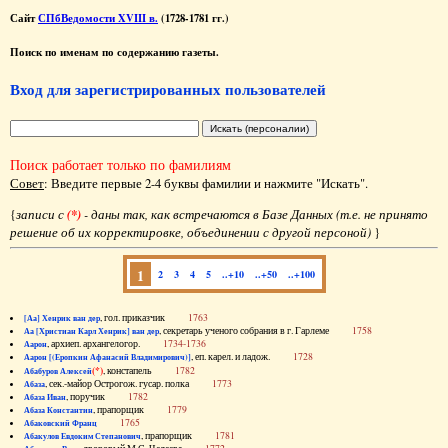
Сайт
СПбВедомости XVIII в.
(1728-1781 гг.)
Поиск по именам по содержанию газеты.
Вход для зарегистрированных пользователей
Поиск работает только по фамилиям
Совет
: Введите первые 2-4 буквы фамилии и нажмите "Искать".
{
записи с
(*)
- даны так, как встречаются в Базе Данных (т.е. не принято
решение об их корректировке, объединении с другой персоной)
}
1
2
3
4
5
..+10
..+50
..+100
, гол. приказчик
1763
[Аа] Хенрик ван дер
, секретарь ученого собрания в г. Гарлеме
1758
Аа [Христиан Карл Хенрик] ван дер
, архиеп. архангелогор.
1734-1736
Аарон
, еп. карел. и ладож.
1728
Аарон [(Еропкин Афанасий Владимирович)]
(*)
, констапель
1782
Абабуров Алексей
, сек.-майор Острогож. гусар. полка
1773
Абаза
, поручик
1782
Абаза Иван
, прапорщик
1779
Абаза Константин
1765
Абаковский Франц
, прапорщик
1781
Абакулов Евдоким Степанович