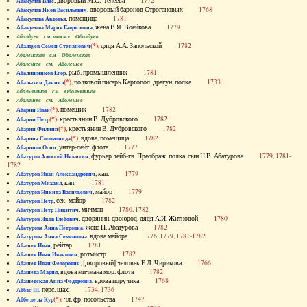
, дворовый М.С. Челеева
1772
Абакумов Влас
, дворовый баронов Строгановых
1768
Абакумов Яков Васильевич
, помещица
1781
Абакумова Авдотья
, жена В.Я. Воейкова
1779
Абакумова Мария Гавриловна
Абалдуев см. также Оболдуев
(*)
, дядя А.А. Запольской
1782
Абалдуев Семен Степанович
Абаленская см. Оболенская
Абалешев см. Аболешев
, рыб. промышленник
1781
Абалишников Егор
(*)
, полковой писарь Каргопол. драгун. полка
1733
Абалыхин Даниил
Абальянинов см. Обольянинов
Абаляшев см. Аболешев
(*)
, помещик
1782
Абарин Иван
(*)
, крестьянин В. Дубровского
1782
Абарин Петр
(*)
, крестьянин В. Дубровского
1782
Абарин Филипп
(*)
, вдова, помещица
1782
Абарина Соломонида
, унтер-лейт. флота
1777
Абаринов Осип
, фурьер лейб-гв. Преображ. полка, сын Н.В. Абатурова
1779, 1781-
Абатуров Алексей Никитич
1782
, кап.
1779
Абатуров Иван Александрович
, кап.
1781
Абатуров Михаил
, майор
1779
Абатуров Никита Васильевич
, сек.-майор
1782
Абатуров Петр
, мичман
1780, 1782
Абатуров Петр Никитич
, дворянин, двоюрод. дядя А.И. Житновой
1780
Абатуров Яков Глебович
, жена П. Абатурова
1782
Абатурова Анна Петровна
, вдова майора
1776, 1779, 1781-1782
Абатурова Анна Семеновна
, рейтар
1781
Абашев Иван
, ротмистр
1782
Абашев Иван Иванович
, [дворовый] человек Е.Л. Чирикова
1766
Абашев Иван Федорович
, вдова мичмана мор. флота
1782
Абашева Мария
, вдова поручика
1768
Абашевская Анна Федоровна
, перс. шах
1734, 1736
Аббас III
(*)
, чл. фр. посольства
1747
Аббе де ла Кур