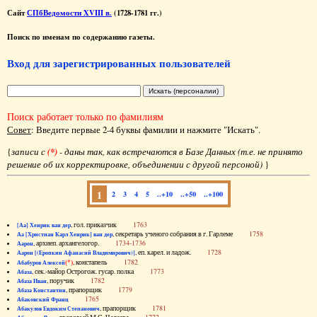
Сайт
СПбВедомости XVIII в.
(1728-1781 гг.)
Поиск по именам по содержанию газеты.
Вход для зарегистрированных пользователей
Поиск работает только по фамилиям
Совет
: Введите первые 2-4 буквы фамилии и нажмите "Искать".
{
записи с
(*)
- даны так, как встречаются в Базе Данных (т.е. не принято
решение об их корректировке, объединении с другой персоной)
}
1
2
3
4
5
..+10
..+50
..+100
, гол. приказчик
1763
[Аа] Хенрик ван дер
, секретарь ученого собрания в г. Гарлеме
1758
Аа [Христиан Карл Хенрик] ван дер
, архиеп. архангелогор.
1734-1736
Аарон
, еп. карел. и ладож.
1728
Аарон [(Еропкин Афанасий Владимирович)]
(*)
, констапель
1782
Абабуров Алексей
, сек.-майор Острогож. гусар. полка
1773
Абаза
, поручик
1782
Абаза Иван
, прапорщик
1779
Абаза Константин
1765
Абаковский Франц
, прапорщик
1781
Абакулов Евдоким Степанович