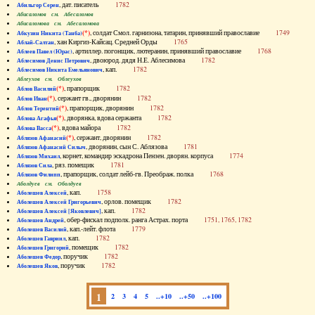
, дат. писатель
1782
Абильгор Серен
Абисаломов см. Абесаломов
Абисаломова см. Абесаломова
(*)
, солдат Смол. гарнизона, татарин, принявший православие
1749
Абкузин Никита (Танба)
, хан Киргиз-Кайсац. Средней Орды
1765
Аблай-Салтан
, артиллер. погонщик, лютеранин, принявший православие
1768
Аблеев Павел (Юрас)
, двоюрод. дядя Н.Е. Аблесимова
1782
Аблесимов Денис Петрович
, кап.
1782
Аблесимов Никита Емельянович
Аблеухов см. Облеухов
(*)
, прапорщик
1782
Аблов Василий
(*)
, сержант гв., дворянин
1782
Аблов Иван
(*)
, прапорщик, дворянин
1782
Аблов Терентий
(*)
, дворянка, вдова сержанта
1782
Аблова Агафья
(*)
, вдова майора
1782
Аблова Васса
(*)
, сержант, дворянин
1782
Аблязов Афанасий
, дворянин, сын С. Аблязова
1781
Аблязов Афанасий Силыч
, корнет, командир эскадрона Пензен. дворян. корпуса
1774
Аблязов Михаил
, ряз. помещик
1781
Аблязов Сила
, прапорщик, солдат лейб-гв. Преображ. полка
1768
Аблязов Филипп
Аболдуев см. Оболдуев
, кап.
1758
Аболешев Алексей
, орлов. помещик
1782
Аболешев Алексей Григорьевич
, кап.
1782
Аболешев Алексей [Яковлевич]
, обер-фискал подполк. ранга Астрах. порта
1751, 1765, 1782
Аболешев Андрей
, кап.-лейт. флота
1779
Аболешев Василий
, кап.
1782
Аболешев Гавриил
, помещик
1782
Аболешев Григорий
, поручик
1782
Аболешев Федор
, поручик
1782
Аболешев Яков
1
2
3
4
5
..+10
..+50
..+100