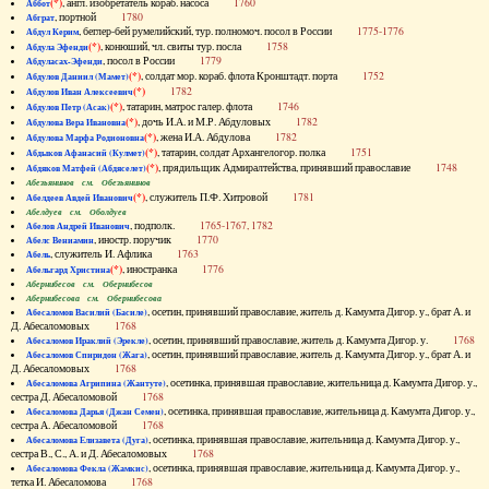
(*)
, англ. изобретатель кораб. насоса
1760
Аббот
, портной
1780
Абграт
, беглер-бей румелийский, тур. полномоч. посол в России
1775-1776
Абдул Керим
(*)
, конюший, чл. свиты тур. посла
1758
Абдула Эфенди
, посол в России
1779
Абдуласах-Эфенди
(*)
, солдат мор. кораб. флота Кронштадт. порта
1752
Абдулов Даниил (Мамет)
(*)
1782
Абдулов Иван Алексеевич
(*)
, татарин, матрос галер. флота
1746
Абдулов Петр (Асак)
(*)
, дочь И.А. и М.Р. Абдуловых
1782
Абдулова Вера Ивановна
(*)
, жена И.А. Абдулова
1782
Абдулова Марфа Родионовна
(*)
, татарин, солдат Архангелогор. полка
1751
Абдыков Афанасий (Кулмет)
(*)
, прядильщик Адмиралтейства, принявший православие
1748
Абдяков Матфей (Абдяселет)
Абезьянинов см. Обезьянинов
(*)
, служитель П.Ф. Хитровой
1781
Абелдеев Авдей Иванович
Абелдуев см. Оболдуев
, подполк.
1765-1767, 1782
Абелов Андрей Иванович
, иностр. поручик
1770
Абелс Вениамин
, служитель И. Афлика
1763
Абель
(*)
, иностранка
1776
Абельгард Христина
Абернибесов см. Обернибесов
Абернибесова см. Обернибесова
, осетин, принявший православие, житель д. Камумта Дигор. у., брат А. и
Абесаломов Василий (Басиле)
Д. Абесаломовых
1768
, осетин, принявший православие, житель д. Камумта Дигор. у.
1768
Абесаломов Ираклий (Эрекле)
, осетин, принявший православие, житель д. Камумта Дигор. у., брат А. и
Абесаломов Спиридон (Жага)
Д. Абесаломовых
1768
, осетинка, принявшая православие, жительница д. Камумта Дигор. у.,
Абесаломова Агрипина (Жантуте)
сестра Д. Абесаломовой
1768
, осетинка, принявшая православие, жительница д. Камумта Дигор. у.,
Абесаломова Дарья (Джан Семен)
сестра А. Абесаломовой
1768
, осетинка, принявшая православие, жительница д. Камумта Дигор. у.,
Абесаломова Елизавета (Дуга)
сестра В., С., А. и Д. Абесаломовых
1768
, осетинка, принявшая православие, жительница д. Камумта Дигор. у.,
Абесаломова Фекла (Жамкис)
тетка И. Абесаломова
1768