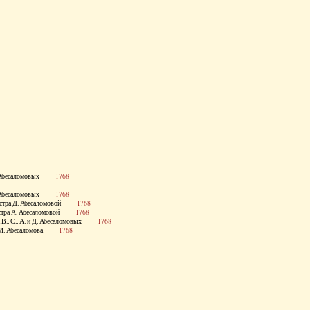
 и Д. Абесаломовых
1768
 и Д. Абесаломовых
1768
., сестра Д. Абесаломовой
1768
., сестра А. Абесаломовой
1768
стра В., С., А. и Д. Абесаломовых
1768
етка И. Абесаломова
1768