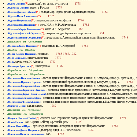
(*)
, конюший, чл. свиты тур. посла
1758
Абдула Эфенди
, посол в России
1779
Абдуласах-Эфенди
(*)
, солдат мор. кораб. флота Кронштадт. порта
1752
Абдулов Даниил (Мамет)
(*)
1782
Абдулов Иван Алексеевич
(*)
, татарин, матрос галер. флота
1746
Абдулов Петр (Асак)
(*)
, дочь И.А. и М.Р. Абдуловых
1782
Абдулова Вера Ивановна
(*)
, жена И.А. Абдулова
1782
Абдулова Марфа Родионовна
(*)
, татарин, солдат Архангелогор. полка
1751
Абдыков Афанасий (Кулмет)
(*)
, прядильщик Адмиралтейства, принявший православие
1748
Абдяков Матфей (Абдяселет)
Абезьянинов см. Обезьянинов
(*)
, служитель П.Ф. Хитровой
1781
Абелдеев Авдей Иванович
Абелдуев см. Оболдуев
, подполк.
1765-1767, 1782
Абелов Андрей Иванович
, иностр. поручик
1770
Абелс Вениамин
, служитель И. Афлика
1763
Абель
(*)
, иностранка
1776
Абельгард Христина
Абернибесов см. Обернибесов
Абернибесова см. Обернибесова
, осетин, принявший православие, житель д. Камумта Дигор. у., брат А.
Абесаломов Василий (Басиле)
, осетин, принявший православие, житель д. Камумта Дигор. у.
1768
Абесаломов Ираклий (Эрекле)
, осетин, принявший православие, житель д. Камумта Дигор. у., брат А.
Абесаломов Спиридон (Жага)
, осетинка, принявшая православие, жительница д. Камумта Дигор. у
Абесаломова Агрипина (Жантуте)
, осетинка, принявшая православие, жительница д. Камумта Дигор. у
Абесаломова Дарья (Джан Семен)
, осетинка, принявшая православие, жительница д. Камумта Дигор. у., се
Абесаломова Елизавета (Дуга)
, осетинка, принявшая православие, жительница д. Камумта Дигор. у., т
Абесаломова Фекла (Жамкис)
, дат. писатель
1782
Абильгор Серен
Абисаломов см. Абесаломов
Абисаломова см. Абесаломова
(*)
, солдат Смол. гарнизона, татарин, принявший православие
1749
Абкузин Никита (Танба)
, хан Киргиз-Кайсац. Средней Орды
1765
Аблай-Салтан
, артиллер. погонщик, лютеранин, принявший православие
1768
Аблеев Павел (Юрас)
, двоюрод. дядя Н.Е. Аблесимова
1782
Аблесимов Денис Петрович
, кап.
1782
Аблесимов Никита Емельянович