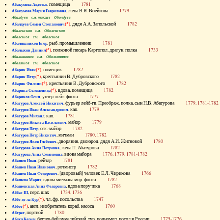
, помещица
1781
Абакумова Авдотья
, жена В.Я. Воейкова
1779
Абакумова Мария Гавриловна
Абалдуев см. также Оболдуев
(*)
, дядя А.А. Запольской
1782
Абалдуев Семен Степанович
Абаленская см. Оболенская
Абалешев см. Аболешев
, рыб. промышленник
1781
Абалишников Егор
(*)
, полковой писарь Каргопол. драгун. полка
1733
Абалыхин Даниил
Абальянинов см. Обольянинов
Абаляшев см. Аболешев
(*)
, помещик
1782
Абарин Иван
(*)
, крестьянин В. Дубровского
1782
Абарин Петр
(*)
, крестьянин В. Дубровского
1782
Абарин Филипп
(*)
, вдова, помещица
1782
Абарина Соломонида
, унтер-лейт. флота
1777
Абаринов Осип
, фурьер лейб-гв. Преображ. полка, сын Н.В. Абатурова
1779, 1781-1782
Абатуров Алексей Никитич
, кап.
1779
Абатуров Иван Александрович
, кап.
1781
Абатуров Михаил
, майор
1779
Абатуров Никита Васильевич
, сек.-майор
1782
Абатуров Петр
, мичман
1780, 1782
Абатуров Петр Никитич
, дворянин, двоюрод. дядя А.И. Житновой
1780
Абатуров Яков Глебович
, жена П. Абатурова
1782
Абатурова Анна Петровна
, вдова майора
1776, 1779, 1781-1782
Абатурова Анна Семеновна
, рейтар
1781
Абашев Иван
, ротмистр
1782
Абашев Иван Иванович
, [дворовый] человек Е.Л. Чирикова
1766
Абашев Иван Федорович
, вдова мичмана мор. флота
1782
Абашева Мария
, вдова поручика
1768
Абашевская Анна Федоровна
, перс. шах
1734, 1736
Аббас III
(*)
, чл. фр. посольства
1747
Аббе де ла Кур
(*)
, англ. изобретатель кораб. насоса
1760
Аббот
, портной
1780
Абграт
, беглер-бей румелийский, тур. полномоч. посол в России
1775-1776
Абдул Керим