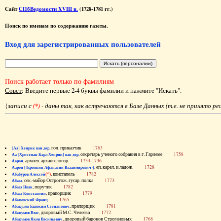
Сайт
СПбВедомости XVIII в.
(1728-1781 гг.)
Поиск по именам по содержанию газеты.
Вход для зарегистрированных пользователей
Поиск работает только по фамилиям
Совет
: Введите первые 2-4 буквы фамилии и нажмите "Искать".
{
записи с
(*)
- даны так, как встречаются в Базе Данных (т.е. не принято р
, гол. приказчик
1763
[Аа] Хенрик ван дер
, секретарь ученого собрания в г. Гарлеме
1758
Аа [Христиан Карл Хенрик] ван дер
, архиеп. архангелогор.
1734-1736
Аарон
, еп. карел. и ладож.
1728
Аарон [(Еропкин Афанасий Владимирович)]
(*)
, констапель
1782
Абабуров Алексей
, сек.-майор Острогож. гусар. полка
1773
Абаза
, поручик
1782
Абаза Иван
, прапорщик
1779
Абаза Константин
1765
Абаковский Франц
, прапорщик
1781
Абакулов Евдоким Степанович
, дворовый М.С. Челеева
1772
Абакумов Влас
, дворовый баронов Строгановых
1768
Абакумов Яков Васильевич