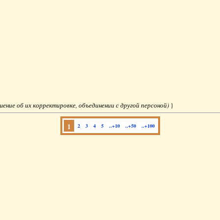
ешение об их корректировке, объединении с другой персоной)
}
1
2
3
4
5
..+10
..+50
..+100