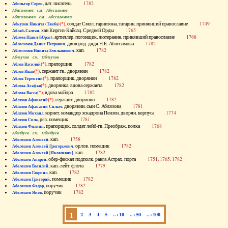
, дат. писатель
1782
Абильгор Серен
Абисаломов см. Абесаломов
Абисаломова см. Абесаломова
(*)
, солдат Смол. гарнизона, татарин, принявший православие
1749
Абкузин Никита (Танба)
, хан Киргиз-Кайсац. Средней Орды
1765
Аблай-Салтан
, артиллер. погонщик, лютеранин, принявший православие
1768
Аблеев Павел (Юрас)
, двоюрод. дядя Н.Е. Аблесимова
1782
Аблесимов Денис Петрович
, кап.
1782
Аблесимов Никита Емельянович
Аблеухов см. Облеухов
(*)
, прапорщик
1782
Аблов Василий
(*)
, сержант гв., дворянин
1782
Аблов Иван
(*)
, прапорщик, дворянин
1782
Аблов Терентий
(*)
, дворянка, вдова сержанта
1782
Аблова Агафья
(*)
, вдова майора
1782
Аблова Васса
(*)
, сержант, дворянин
1782
Аблязов Афанасий
, дворянин, сын С. Аблязова
1781
Аблязов Афанасий Силыч
, корнет, командир эскадрона Пензен. дворян. корпуса
1774
Аблязов Михаил
, ряз. помещик
1781
Аблязов Сила
, прапорщик, солдат лейб-гв. Преображ. полка
1768
Аблязов Филипп
Аболдуев см. Оболдуев
, кап.
1758
Аболешев Алексей
, орлов. помещик
1782
Аболешев Алексей Григорьевич
, кап.
1782
Аболешев Алексей [Яковлевич]
, обер-фискал подполк. ранга Астрах. порта
1751, 1765, 1782
Аболешев Андрей
, кап.-лейт. флота
1779
Аболешев Василий
, кап.
1782
Аболешев Гавриил
, помещик
1782
Аболешев Григорий
, поручик
1782
Аболешев Федор
, поручик
1782
Аболешев Яков
1
2
3
4
5
..+10
..+50
..+100