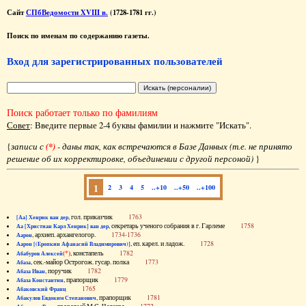
Сайт
СПбВедомости XVIII в.
(1728-1781 гг.)
Поиск по именам по содержанию газеты.
Вход для зарегистрированных пользователей
Поиск работает только по фамилиям
Совет
: Введите первые 2-4 буквы фамилии и нажмите "Искать".
{
записи с
(*)
- даны так, как встречаются в Базе Данных (т.е. не принято
решение об их корректировке, объединении с другой персоной)
}
1
2
3
4
5
..+10
..+50
..+100
, гол. приказчик
1763
[Аа] Хенрик ван дер
, секретарь ученого собрания в г. Гарлеме
1758
Аа [Христиан Карл Хенрик] ван дер
, архиеп. архангелогор.
1734-1736
Аарон
, еп. карел. и ладож.
1728
Аарон [(Еропкин Афанасий Владимирович)]
(*)
, констапель
1782
Абабуров Алексей
, сек.-майор Острогож. гусар. полка
1773
Абаза
, поручик
1782
Абаза Иван
, прапорщик
1779
Абаза Константин
1765
Абаковский Франц
, прапорщик
1781
Абакулов Евдоким Степанович