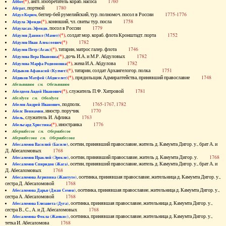
(*)
, англ. изобретатель кораб. насоса
1760
Аббот
, портной
1780
Абграт
, беглер-бей румелийский, тур. полномоч. посол в России
1775-1776
Абдул Керим
(*)
, конюший, чл. свиты тур. посла
1758
Абдула Эфенди
, посол в России
1779
Абдуласах-Эфенди
(*)
, солдат мор. кораб. флота Кронштадт. порта
1752
Абдулов Даниил (Мамет)
(*)
1782
Абдулов Иван Алексеевич
(*)
, татарин, матрос галер. флота
1746
Абдулов Петр (Асак)
(*)
, дочь И.А. и М.Р. Абдуловых
1782
Абдулова Вера Ивановна
(*)
, жена И.А. Абдулова
1782
Абдулова Марфа Родионовна
(*)
, татарин, солдат Архангелогор. полка
1751
Абдыков Афанасий (Кулмет)
(*)
, прядильщик Адмиралтейства, принявший православие
1748
Абдяков Матфей (Абдяселет)
Абезьянинов см. Обезьянинов
(*)
, служитель П.Ф. Хитровой
1781
Абелдеев Авдей Иванович
Абелдуев см. Оболдуев
, подполк.
1765-1767, 1782
Абелов Андрей Иванович
, иностр. поручик
1770
Абелс Вениамин
, служитель И. Афлика
1763
Абель
(*)
, иностранка
1776
Абельгард Христина
Абернибесов см. Обернибесов
Абернибесова см. Обернибесова
, осетин, принявший православие, житель д. Камумта Дигор. у., брат А. и
Абесаломов Василий (Басиле)
Д. Абесаломовых
1768
, осетин, принявший православие, житель д. Камумта Дигор. у.
1768
Абесаломов Ираклий (Эрекле)
, осетин, принявший православие, житель д. Камумта Дигор. у., брат А. и
Абесаломов Спиридон (Жага)
Д. Абесаломовых
1768
, осетинка, принявшая православие, жительница д. Камумта Дигор. у.,
Абесаломова Агрипина (Жантуте)
сестра Д. Абесаломовой
1768
, осетинка, принявшая православие, жительница д. Камумта Дигор. у.,
Абесаломова Дарья (Джан Семен)
сестра А. Абесаломовой
1768
, осетинка, принявшая православие, жительница д. Камумта Дигор. у.,
Абесаломова Елизавета (Дуга)
сестра В., С., А. и Д. Абесаломовых
1768
, осетинка, принявшая православие, жительница д. Камумта Дигор. у.,
Абесаломова Фекла (Жамкис)
тетка И. Абесаломова
1768