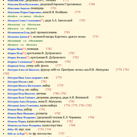
, дворовый М.С. Челеева
1772
Абакумов Влас
, дворовый баронов Строгановых
1768
Абакумов Яков Васильевич
, помещица
1781
Абакумова Авдотья
, жена В.Я. Воейкова
1779
Абакумова Мария Гавриловна
Абалдуев см. также Оболдуев
(*)
, дядя А.А. Запольской
1782
Абалдуев Семен Степанович
Абаленская см. Оболенская
Абалешев см. Аболешев
, рыб. промышленник
1781
Абалишников Егор
(*)
, полковой писарь Каргопол. драгун. полка
1733
Абалыхин Даниил
Абальянинов см. Обольянинов
Абаляшев см. Аболешев
(*)
, помещик
1782
Абарин Иван
(*)
, крестьянин В. Дубровского
1782
Абарин Петр
(*)
, крестьянин В. Дубровского
1782
Абарин Филипп
(*)
, вдова, помещица
1782
Абарина Соломонида
, унтер-лейт. флота
1777
Абаринов Осип
, фурьер лейб-гв. Преображ. полка, сын Н.В. Абатурова
1779, 1781-
Абатуров Алексей Никитич
1782
, кап.
1779
Абатуров Иван Александрович
, кап.
1781
Абатуров Михаил
, майор
1779
Абатуров Никита Васильевич
, сек.-майор
1782
Абатуров Петр
, мичман
1780, 1782
Абатуров Петр Никитич
, дворянин, двоюрод. дядя А.И. Житновой
1780
Абатуров Яков Глебович
, жена П. Абатурова
1782
Абатурова Анна Петровна
, вдова майора
1776, 1779, 1781-1782
Абатурова Анна Семеновна
, рейтар
1781
Абашев Иван
, ротмистр
1782
Абашев Иван Иванович
, [дворовый] человек Е.Л. Чирикова
1766
Абашев Иван Федорович
, вдова мичмана мор. флота
1782
Абашева Мария
, вдова поручика
1768
Абашевская Анна Федоровна
, перс. шах
1734, 1736
Аббас III
(*)
, чл. фр. посольства
1747
Аббе де ла Кур