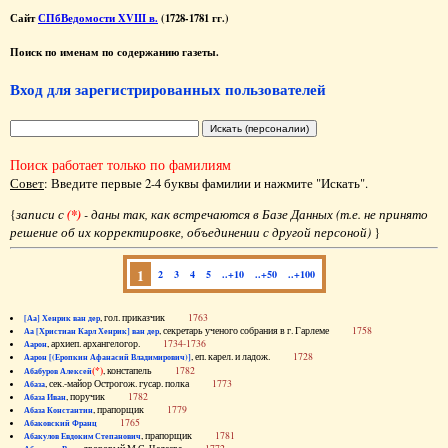
Сайт
СПбВедомости XVIII в.
(1728-1781 гг.)
Поиск по именам по содержанию газеты.
Вход для зарегистрированных пользователей
Поиск работает только по фамилиям
Совет
: Введите первые 2-4 буквы фамилии и нажмите "Искать".
{
записи с
(*)
- даны так, как встречаются в Базе Данных (т.е. не принято
решение об их корректировке, объединении с другой персоной)
}
1
2
3
4
5
..+10
..+50
..+100
, гол. приказчик
1763
[Аа] Хенрик ван дер
, секретарь ученого собрания в г. Гарлеме
1758
Аа [Христиан Карл Хенрик] ван дер
, архиеп. архангелогор.
1734-1736
Аарон
, еп. карел. и ладож.
1728
Аарон [(Еропкин Афанасий Владимирович)]
(*)
, констапель
1782
Абабуров Алексей
, сек.-майор Острогож. гусар. полка
1773
Абаза
, поручик
1782
Абаза Иван
, прапорщик
1779
Абаза Константин
1765
Абаковский Франц
, прапорщик
1781
Абакулов Евдоким Степанович