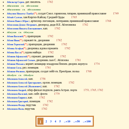
, дат. писатель
1782
Абильгор Серен
Абисаломов см. Абесаломов
Абисаломова см. Абесаломова
(*)
, солдат Смол. гарнизона, татарин, принявший православие
1749
Абкузин Никита (Танба)
, хан Киргиз-Кайсац. Средней Орды
1765
Аблай-Салтан
, артиллер. погонщик, лютеранин, принявший православие
1768
Аблеев Павел (Юрас)
, двоюрод. дядя Н.Е. Аблесимова
1782
Аблесимов Денис Петрович
, кап.
1782
Аблесимов Никита Емельянович
Аблеухов см. Облеухов
(*)
, прапорщик
1782
Аблов Василий
(*)
, сержант гв., дворянин
1782
Аблов Иван
(*)
, прапорщик, дворянин
1782
Аблов Терентий
(*)
, дворянка, вдова сержанта
1782
Аблова Агафья
(*)
, вдова майора
1782
Аблова Васса
(*)
, сержант, дворянин
1782
Аблязов Афанасий
, дворянин, сын С. Аблязова
1781
Аблязов Афанасий Силыч
, корнет, командир эскадрона Пензен. дворян. корпуса
1774
Аблязов Михаил
, ряз. помещик
1781
Аблязов Сила
, прапорщик, солдат лейб-гв. Преображ. полка
1768
Аблязов Филипп
Аболдуев см. Оболдуев
, кап.
1758
Аболешев Алексей
, орлов. помещик
1782
Аболешев Алексей Григорьевич
, кап.
1782
Аболешев Алексей [Яковлевич]
, обер-фискал подполк. ранга Астрах. порта
1751, 1765, 1782
Аболешев Андрей
, кап.-лейт. флота
1779
Аболешев Василий
, кап.
1782
Аболешев Гавриил
, помещик
1782
Аболешев Григорий
, поручик
1782
Аболешев Федор
, поручик
1782
Аболешев Яков
1
2
3
4
5
..+10
..+50
..+100