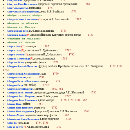
, дворовый М.С. Челеева
1772
Абакумов Влас
, дворовый баронов Строгановых
1768
Абакумов Яков Васильевич
, помещица
1781
Абакумова Авдотья
, жена В.Я. Воейкова
1779
Абакумова Мария Гавриловна
Абалдуев см. также Оболдуев
(*)
, дядя А.А. Запольской
1782
Абалдуев Семен Степанович
Абаленская см. Оболенская
Абалешев см. Аболешев
, рыб. промышленник
1781
Абалишников Егор
(*)
, полковой писарь Каргопол. драгун. полка
1733
Абалыхин Даниил
Абальянинов см. Обольянинов
Абаляшев см. Аболешев
(*)
, помещик
1782
Абарин Иван
(*)
, крестьянин В. Дубровского
1782
Абарин Петр
(*)
, крестьянин В. Дубровского
1782
Абарин Филипп
(*)
, вдова, помещица
1782
Абарина Соломонида
, унтер-лейт. флота
1777
Абаринов Осип
, фурьер лейб-гв. Преображ. полка, сын Н.В. Абатурова
1779, 1781-
Абатуров Алексей Никитич
1782
, кап.
1779
Абатуров Иван Александрович
, кап.
1781
Абатуров Михаил
, майор
1779
Абатуров Никита Васильевич
, сек.-майор
1782
Абатуров Петр
, мичман
1780, 1782
Абатуров Петр Никитич
, дворянин, двоюрод. дядя А.И. Житновой
1780
Абатуров Яков Глебович
, жена П. Абатурова
1782
Абатурова Анна Петровна
, вдова майора
1776, 1779, 1781-1782
Абатурова Анна Семеновна
, рейтар
1781
Абашев Иван
, ротмистр
1782
Абашев Иван Иванович
, [дворовый] человек Е.Л. Чирикова
1766
Абашев Иван Федорович
, вдова мичмана мор. флота
1782
Абашева Мария
, вдова поручика
1768
Абашевская Анна Федоровна
, перс. шах
1734, 1736
Аббас III
(*)
, чл. фр. посольства
1747
Аббе де ла Кур