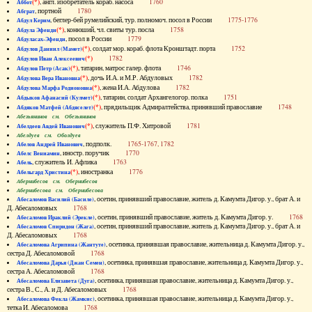
(*)
, англ. изобретатель кораб. насоса
1760
Аббот
, портной
1780
Абграт
, беглер-бей румелийский, тур. полномоч. посол в России
1775-1776
Абдул Керим
(*)
, конюший, чл. свиты тур. посла
1758
Абдула Эфенди
, посол в России
1779
Абдуласах-Эфенди
(*)
, солдат мор. кораб. флота Кронштадт. порта
1752
Абдулов Даниил (Мамет)
(*)
1782
Абдулов Иван Алексеевич
(*)
, татарин, матрос галер. флота
1746
Абдулов Петр (Асак)
(*)
, дочь И.А. и М.Р. Абдуловых
1782
Абдулова Вера Ивановна
(*)
, жена И.А. Абдулова
1782
Абдулова Марфа Родионовна
(*)
, татарин, солдат Архангелогор. полка
1751
Абдыков Афанасий (Кулмет)
(*)
, прядильщик Адмиралтейства, принявший православие
1748
Абдяков Матфей (Абдяселет)
Абезьянинов см. Обезьянинов
(*)
, служитель П.Ф. Хитровой
1781
Абелдеев Авдей Иванович
Абелдуев см. Оболдуев
, подполк.
1765-1767, 1782
Абелов Андрей Иванович
, иностр. поручик
1770
Абелс Вениамин
, служитель И. Афлика
1763
Абель
(*)
, иностранка
1776
Абельгард Христина
Абернибесов см. Обернибесов
Абернибесова см. Обернибесова
, осетин, принявший православие, житель д. Камумта Дигор. у., брат А. и
Абесаломов Василий (Басиле)
Д. Абесаломовых
1768
, осетин, принявший православие, житель д. Камумта Дигор. у.
1768
Абесаломов Ираклий (Эрекле)
, осетин, принявший православие, житель д. Камумта Дигор. у., брат А. и
Абесаломов Спиридон (Жага)
Д. Абесаломовых
1768
, осетинка, принявшая православие, жительница д. Камумта Дигор. у.,
Абесаломова Агрипина (Жантуте)
сестра Д. Абесаломовой
1768
, осетинка, принявшая православие, жительница д. Камумта Дигор. у.,
Абесаломова Дарья (Джан Семен)
сестра А. Абесаломовой
1768
, осетинка, принявшая православие, жительница д. Камумта Дигор. у.,
Абесаломова Елизавета (Дуга)
сестра В., С., А. и Д. Абесаломовых
1768
, осетинка, принявшая православие, жительница д. Камумта Дигор. у.,
Абесаломова Фекла (Жамкис)
тетка И. Абесаломова
1768