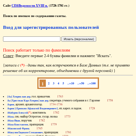
Сайт
СПбВедомости XVIII в.
(1728-1781 гг.)
Поиск по именам по содержанию газеты.
Вход для зарегистрированных пользователей
Поиск работает только по фамилиям
Совет
: Введите первые 2-4 буквы фамилии и нажмите "Искать".
{
записи с
(*)
- даны так, как встречаются в Базе Данных (т.е. не принято
решение об их корректировке, объединении с другой персоной)
}
1
2
3
4
5
..+10
..+50
..+100
, гол. приказчик
1763
[Аа] Хенрик ван дер
, секретарь ученого собрания в г. Гарлеме
1758
Аа [Христиан Карл Хенрик] ван дер
, архиеп. архангелогор.
1734-1736
Аарон
, еп. карел. и ладож.
1728
Аарон [(Еропкин Афанасий Владимирович)]
(*)
, констапель
1782
Абабуров Алексей
, сек.-майор Острогож. гусар. полка
1773
Абаза
, поручик
1782
Абаза Иван
, прапорщик
1779
Абаза Константин
1765
Абаковский Франц
, прапорщик
1781
Абакулов Евдоким Степанович