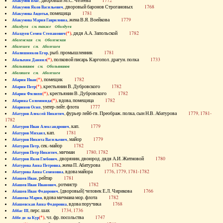
, дворовый М.С. Челеева
1772
Абакумов Влас
, дворовый баронов Строгановых
1768
Абакумов Яков Васильевич
, помещица
1781
Абакумова Авдотья
, жена В.Я. Воейкова
1779
Абакумова Мария Гавриловна
Абалдуев см. также Оболдуев
(*)
, дядя А.А. Запольской
1782
Абалдуев Семен Степанович
Абаленская см. Оболенская
Абалешев см. Аболешев
, рыб. промышленник
1781
Абалишников Егор
(*)
, полковой писарь Каргопол. драгун. полка
1733
Абалыхин Даниил
Абальянинов см. Обольянинов
Абаляшев см. Аболешев
(*)
, помещик
1782
Абарин Иван
(*)
, крестьянин В. Дубровского
1782
Абарин Петр
(*)
, крестьянин В. Дубровского
1782
Абарин Филипп
(*)
, вдова, помещица
1782
Абарина Соломонида
, унтер-лейт. флота
1777
Абаринов Осип
, фурьер лейб-гв. Преображ. полка, сын Н.В. Абатурова
1779, 1781-
Абатуров Алексей Никитич
1782
, кап.
1779
Абатуров Иван Александрович
, кап.
1781
Абатуров Михаил
, майор
1779
Абатуров Никита Васильевич
, сек.-майор
1782
Абатуров Петр
, мичман
1780, 1782
Абатуров Петр Никитич
, дворянин, двоюрод. дядя А.И. Житновой
1780
Абатуров Яков Глебович
, жена П. Абатурова
1782
Абатурова Анна Петровна
, вдова майора
1776, 1779, 1781-1782
Абатурова Анна Семеновна
, рейтар
1781
Абашев Иван
, ротмистр
1782
Абашев Иван Иванович
, [дворовый] человек Е.Л. Чирикова
1766
Абашев Иван Федорович
, вдова мичмана мор. флота
1782
Абашева Мария
, вдова поручика
1768
Абашевская Анна Федоровна
, перс. шах
1734, 1736
Аббас III
(*)
, чл. фр. посольства
1747
Аббе де ла Кур