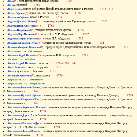
(*)
, англ. изобретатель кораб. насоса
1760
Аббот
, портной
1780
Абграт
, беглер-бей румелийский, тур. полномоч. посол в России
1775-1776
Абдул Керим
(*)
, конюший, чл. свиты тур. посла
1758
Абдула Эфенди
, посол в России
1779
Абдуласах-Эфенди
(*)
, солдат мор. кораб. флота Кронштадт. порта
1752
Абдулов Даниил (Мамет)
(*)
1782
Абдулов Иван Алексеевич
(*)
, татарин, матрос галер. флота
1746
Абдулов Петр (Асак)
(*)
, дочь И.А. и М.Р. Абдуловых
1782
Абдулова Вера Ивановна
(*)
, жена И.А. Абдулова
1782
Абдулова Марфа Родионовна
(*)
, татарин, солдат Архангелогор. полка
1751
Абдыков Афанасий (Кулмет)
(*)
, прядильщик Адмиралтейства, принявший православие
1748
Абдяков Матфей (Абдяселет)
Абезьянинов см. Обезьянинов
(*)
, служитель П.Ф. Хитровой
1781
Абелдеев Авдей Иванович
Абелдуев см. Оболдуев
, подполк.
1765-1767, 1782
Абелов Андрей Иванович
, иностр. поручик
1770
Абелс Вениамин
, служитель И. Афлика
1763
Абель
(*)
, иностранка
1776
Абельгард Христина
Абернибесов см. Обернибесов
Абернибесова см. Обернибесова
, осетин, принявший православие, житель д. Камумта Дигор. у., брат А. и
Абесаломов Василий (Басиле)
Д. Абесаломовых
1768
, осетин, принявший православие, житель д. Камумта Дигор. у.
1768
Абесаломов Ираклий (Эрекле)
, осетин, принявший православие, житель д. Камумта Дигор. у., брат А. и
Абесаломов Спиридон (Жага)
Д. Абесаломовых
1768
, осетинка, принявшая православие, жительница д. Камумта Дигор. у.,
Абесаломова Агрипина (Жантуте)
сестра Д. Абесаломовой
1768
, осетинка, принявшая православие, жительница д. Камумта Дигор. у.,
Абесаломова Дарья (Джан Семен)
сестра А. Абесаломовой
1768
, осетинка, принявшая православие, жительница д. Камумта Дигор. у.,
Абесаломова Елизавета (Дуга)
сестра В., С., А. и Д. Абесаломовых
1768
, осетинка, принявшая православие, жительница д. Камумта Дигор. у.,
Абесаломова Фекла (Жамкис)
тетка И. Абесаломова
1768