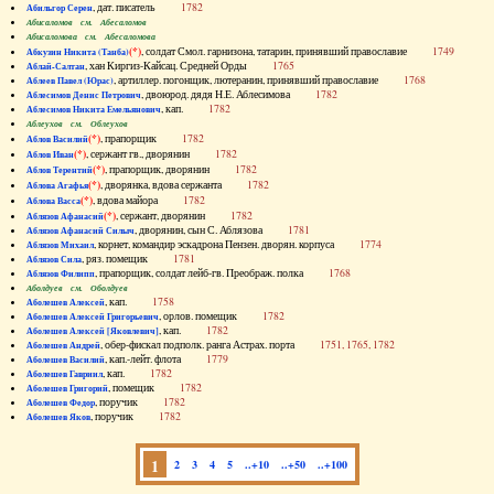
, дат. писатель
1782
Абильгор Серен
Абисаломов см. Абесаломов
Абисаломова см. Абесаломова
(*)
, солдат Смол. гарнизона, татарин, принявший православие
1749
Абкузин Никита (Танба)
, хан Киргиз-Кайсац. Средней Орды
1765
Аблай-Салтан
, артиллер. погонщик, лютеранин, принявший православие
1768
Аблеев Павел (Юрас)
, двоюрод. дядя Н.Е. Аблесимова
1782
Аблесимов Денис Петрович
, кап.
1782
Аблесимов Никита Емельянович
Аблеухов см. Облеухов
(*)
, прапорщик
1782
Аблов Василий
(*)
, сержант гв., дворянин
1782
Аблов Иван
(*)
, прапорщик, дворянин
1782
Аблов Терентий
(*)
, дворянка, вдова сержанта
1782
Аблова Агафья
(*)
, вдова майора
1782
Аблова Васса
(*)
, сержант, дворянин
1782
Аблязов Афанасий
, дворянин, сын С. Аблязова
1781
Аблязов Афанасий Силыч
, корнет, командир эскадрона Пензен. дворян. корпуса
1774
Аблязов Михаил
, ряз. помещик
1781
Аблязов Сила
, прапорщик, солдат лейб-гв. Преображ. полка
1768
Аблязов Филипп
Аболдуев см. Оболдуев
, кап.
1758
Аболешев Алексей
, орлов. помещик
1782
Аболешев Алексей Григорьевич
, кап.
1782
Аболешев Алексей [Яковлевич]
, обер-фискал подполк. ранга Астрах. порта
1751, 1765, 1782
Аболешев Андрей
, кап.-лейт. флота
1779
Аболешев Василий
, кап.
1782
Аболешев Гавриил
, помещик
1782
Аболешев Григорий
, поручик
1782
Аболешев Федор
, поручик
1782
Аболешев Яков
1
2
3
4
5
..+10
..+50
..+100