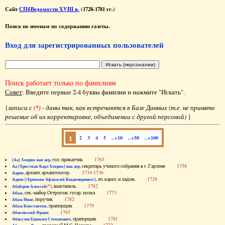
Сайт
СПбВедомости XVIII в.
(1728-1781 гг.)
Поиск по именам по содержанию газеты.
Вход для зарегистрированных пользователей
Поиск работает только по фамилиям
Совет
: Введите первые 2-4 буквы фамилии и нажмите "Искать".
{
записи с
(*)
- даны так, как встречаются в Базе Данных (т.е. не принято
решение об их корректировке, объединении с другой персоной)
}
1
2
3
4
5
..+10
..+50
..+100
, гол. приказчик
1763
[Аа] Хенрик ван дер
, секретарь ученого собрания в г. Гарлеме
1758
Аа [Христиан Карл Хенрик] ван дер
, архиеп. архангелогор.
1734-1736
Аарон
, еп. карел. и ладож.
1728
Аарон [(Еропкин Афанасий Владимирович)]
(*)
, констапель
1782
Абабуров Алексей
, сек.-майор Острогож. гусар. полка
1773
Абаза
, поручик
1782
Абаза Иван
, прапорщик
1779
Абаза Константин
1765
Абаковский Франц
, прапорщик
1781
Абакулов Евдоким Степанович