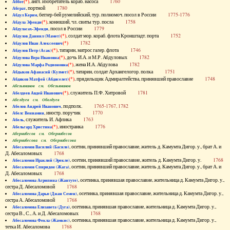
(*)
, англ. изобретатель кораб. насоса
1760
Аббот
, портной
1780
Абграт
, беглер-бей румелийский, тур. полномоч. посол в России
1775-1776
Абдул Керим
(*)
, конюший, чл. свиты тур. посла
1758
Абдула Эфенди
, посол в России
1779
Абдуласах-Эфенди
(*)
, солдат мор. кораб. флота Кронштадт. порта
1752
Абдулов Даниил (Мамет)
(*)
1782
Абдулов Иван Алексеевич
(*)
, татарин, матрос галер. флота
1746
Абдулов Петр (Асак)
(*)
, дочь И.А. и М.Р. Абдуловых
1782
Абдулова Вера Ивановна
(*)
, жена И.А. Абдулова
1782
Абдулова Марфа Родионовна
(*)
, татарин, солдат Архангелогор. полка
1751
Абдыков Афанасий (Кулмет)
(*)
, прядильщик Адмиралтейства, принявший православие
1748
Абдяков Матфей (Абдяселет)
Абезьянинов см. Обезьянинов
(*)
, служитель П.Ф. Хитровой
1781
Абелдеев Авдей Иванович
Абелдуев см. Оболдуев
, подполк.
1765-1767, 1782
Абелов Андрей Иванович
, иностр. поручик
1770
Абелс Вениамин
, служитель И. Афлика
1763
Абель
(*)
, иностранка
1776
Абельгард Христина
Абернибесов см. Обернибесов
Абернибесова см. Обернибесова
, осетин, принявший православие, житель д. Камумта Дигор. у., брат А. и
Абесаломов Василий (Басиле)
Д. Абесаломовых
1768
, осетин, принявший православие, житель д. Камумта Дигор. у.
1768
Абесаломов Ираклий (Эрекле)
, осетин, принявший православие, житель д. Камумта Дигор. у., брат А. и
Абесаломов Спиридон (Жага)
Д. Абесаломовых
1768
, осетинка, принявшая православие, жительница д. Камумта Дигор. у.,
Абесаломова Агрипина (Жантуте)
сестра Д. Абесаломовой
1768
, осетинка, принявшая православие, жительница д. Камумта Дигор. у.,
Абесаломова Дарья (Джан Семен)
сестра А. Абесаломовой
1768
, осетинка, принявшая православие, жительница д. Камумта Дигор. у.,
Абесаломова Елизавета (Дуга)
сестра В., С., А. и Д. Абесаломовых
1768
, осетинка, принявшая православие, жительница д. Камумта Дигор. у.,
Абесаломова Фекла (Жамкис)
тетка И. Абесаломова
1768