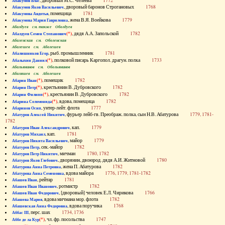
, дворовый М.С. Челеева
1772
Абакумов Влас
, дворовый баронов Строгановых
1768
Абакумов Яков Васильевич
, помещица
1781
Абакумова Авдотья
, жена В.Я. Воейкова
1779
Абакумова Мария Гавриловна
Абалдуев см. также Оболдуев
(*)
, дядя А.А. Запольской
1782
Абалдуев Семен Степанович
Абаленская см. Оболенская
Абалешев см. Аболешев
, рыб. промышленник
1781
Абалишников Егор
(*)
, полковой писарь Каргопол. драгун. полка
1733
Абалыхин Даниил
Абальянинов см. Обольянинов
Абаляшев см. Аболешев
(*)
, помещик
1782
Абарин Иван
(*)
, крестьянин В. Дубровского
1782
Абарин Петр
(*)
, крестьянин В. Дубровского
1782
Абарин Филипп
(*)
, вдова, помещица
1782
Абарина Соломонида
, унтер-лейт. флота
1777
Абаринов Осип
, фурьер лейб-гв. Преображ. полка, сын Н.В. Абатурова
1779, 1781-
Абатуров Алексей Никитич
1782
, кап.
1779
Абатуров Иван Александрович
, кап.
1781
Абатуров Михаил
, майор
1779
Абатуров Никита Васильевич
, сек.-майор
1782
Абатуров Петр
, мичман
1780, 1782
Абатуров Петр Никитич
, дворянин, двоюрод. дядя А.И. Житновой
1780
Абатуров Яков Глебович
, жена П. Абатурова
1782
Абатурова Анна Петровна
, вдова майора
1776, 1779, 1781-1782
Абатурова Анна Семеновна
, рейтар
1781
Абашев Иван
, ротмистр
1782
Абашев Иван Иванович
, [дворовый] человек Е.Л. Чирикова
1766
Абашев Иван Федорович
, вдова мичмана мор. флота
1782
Абашева Мария
, вдова поручика
1768
Абашевская Анна Федоровна
, перс. шах
1734, 1736
Аббас III
(*)
, чл. фр. посольства
1747
Аббе де ла Кур