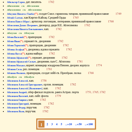
, дат. писатель
1782
Абильгор Серен
Абисаломов см. Абесаломов
Абисаломова см. Абесаломова
(*)
, солдат Смол. гарнизона, татарин, принявший православие
1749
Абкузин Никита (Танба)
, хан Киргиз-Кайсац. Средней Орды
1765
Аблай-Салтан
, артиллер. погонщик, лютеранин, принявший православие
1768
Аблеев Павел (Юрас)
, двоюрод. дядя Н.Е. Аблесимова
1782
Аблесимов Денис Петрович
, кап.
1782
Аблесимов Никита Емельянович
Аблеухов см. Облеухов
(*)
, прапорщик
1782
Аблов Василий
(*)
, сержант гв., дворянин
1782
Аблов Иван
(*)
, прапорщик, дворянин
1782
Аблов Терентий
(*)
, дворянка, вдова сержанта
1782
Аблова Агафья
(*)
, вдова майора
1782
Аблова Васса
(*)
, сержант, дворянин
1782
Аблязов Афанасий
, дворянин, сын С. Аблязова
1781
Аблязов Афанасий Силыч
, корнет, командир эскадрона Пензен. дворян. корпуса
1774
Аблязов Михаил
, ряз. помещик
1781
Аблязов Сила
, прапорщик, солдат лейб-гв. Преображ. полка
1768
Аблязов Филипп
Аболдуев см. Оболдуев
, кап.
1758
Аболешев Алексей
, орлов. помещик
1782
Аболешев Алексей Григорьевич
, кап.
1782
Аболешев Алексей [Яковлевич]
, обер-фискал подполк. ранга Астрах. порта
1751, 1765, 1782
Аболешев Андрей
, кап.-лейт. флота
1779
Аболешев Василий
, кап.
1782
Аболешев Гавриил
, помещик
1782
Аболешев Григорий
, поручик
1782
Аболешев Федор
, поручик
1782
Аболешев Яков
1
2
3
4
5
..+10
..+50
..+100