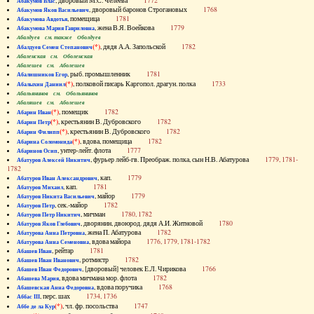
, дворовый М.С. Челеева
1772
Абакумов Влас
, дворовый баронов Строгановых
1768
Абакумов Яков Васильевич
, помещица
1781
Абакумова Авдотья
, жена В.Я. Воейкова
1779
Абакумова Мария Гавриловна
Абалдуев см. также Оболдуев
(*)
, дядя А.А. Запольской
1782
Абалдуев Семен Степанович
Абаленская см. Оболенская
Абалешев см. Аболешев
, рыб. промышленник
1781
Абалишников Егор
(*)
, полковой писарь Каргопол. драгун. полка
1733
Абалыхин Даниил
Абальянинов см. Обольянинов
Абаляшев см. Аболешев
(*)
, помещик
1782
Абарин Иван
(*)
, крестьянин В. Дубровского
1782
Абарин Петр
(*)
, крестьянин В. Дубровского
1782
Абарин Филипп
(*)
, вдова, помещица
1782
Абарина Соломонида
, унтер-лейт. флота
1777
Абаринов Осип
, фурьер лейб-гв. Преображ. полка, сын Н.В. Абатурова
1779, 1781-
Абатуров Алексей Никитич
1782
, кап.
1779
Абатуров Иван Александрович
, кап.
1781
Абатуров Михаил
, майор
1779
Абатуров Никита Васильевич
, сек.-майор
1782
Абатуров Петр
, мичман
1780, 1782
Абатуров Петр Никитич
, дворянин, двоюрод. дядя А.И. Житновой
1780
Абатуров Яков Глебович
, жена П. Абатурова
1782
Абатурова Анна Петровна
, вдова майора
1776, 1779, 1781-1782
Абатурова Анна Семеновна
, рейтар
1781
Абашев Иван
, ротмистр
1782
Абашев Иван Иванович
, [дворовый] человек Е.Л. Чирикова
1766
Абашев Иван Федорович
, вдова мичмана мор. флота
1782
Абашева Мария
, вдова поручика
1768
Абашевская Анна Федоровна
, перс. шах
1734, 1736
Аббас III
(*)
, чл. фр. посольства
1747
Аббе де ла Кур