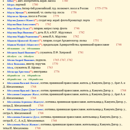
(*)
, англ. изобретатель кораб. насоса
1760
Аббот
, портной
1780
Абграт
, беглер-бей румелийский, тур. полномоч. посол в России
1775-1776
Абдул Керим
(*)
, конюший, чл. свиты тур. посла
1758
Абдула Эфенди
, посол в России
1779
Абдуласах-Эфенди
(*)
, солдат мор. кораб. флота Кронштадт. порта
1752
Абдулов Даниил (Мамет)
(*)
1782
Абдулов Иван Алексеевич
(*)
, татарин, матрос галер. флота
1746
Абдулов Петр (Асак)
(*)
, дочь И.А. и М.Р. Абдуловых
1782
Абдулова Вера Ивановна
(*)
, жена И.А. Абдулова
1782
Абдулова Марфа Родионовна
(*)
, татарин, солдат Архангелогор. полка
1751
Абдыков Афанасий (Кулмет)
(*)
, прядильщик Адмиралтейства, принявший православие
1748
Абдяков Матфей (Абдяселет)
Абезьянинов см. Обезьянинов
(*)
, служитель П.Ф. Хитровой
1781
Абелдеев Авдей Иванович
Абелдуев см. Оболдуев
, подполк.
1765-1767, 1782
Абелов Андрей Иванович
, иностр. поручик
1770
Абелс Вениамин
, служитель И. Афлика
1763
Абель
(*)
, иностранка
1776
Абельгард Христина
Абернибесов см. Обернибесов
Абернибесова см. Обернибесова
, осетин, принявший православие, житель д. Камумта Дигор. у., брат А. и
Абесаломов Василий (Басиле)
Д. Абесаломовых
1768
, осетин, принявший православие, житель д. Камумта Дигор. у.
1768
Абесаломов Ираклий (Эрекле)
, осетин, принявший православие, житель д. Камумта Дигор. у., брат А. и
Абесаломов Спиридон (Жага)
Д. Абесаломовых
1768
, осетинка, принявшая православие, жительница д. Камумта Дигор. у.,
Абесаломова Агрипина (Жантуте)
сестра Д. Абесаломовой
1768
, осетинка, принявшая православие, жительница д. Камумта Дигор. у.,
Абесаломова Дарья (Джан Семен)
сестра А. Абесаломовой
1768
, осетинка, принявшая православие, жительница д. Камумта Дигор. у.,
Абесаломова Елизавета (Дуга)
сестра В., С., А. и Д. Абесаломовых
1768
, осетинка, принявшая православие, жительница д. Камумта Дигор. у.,
Абесаломова Фекла (Жамкис)
тетка И. Абесаломова
1768