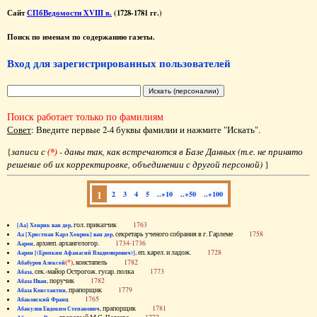
Сайт
СПбВедомости XVIII в.
(1728-1781 гг.)
Поиск по именам по содержанию газеты.
Вход для зарегистрированных пользователей
Поиск работает только по фамилиям
Совет
: Введите первые 2-4 буквы фамилии и нажмите "Искать".
{
записи с
(*)
- даны так, как встречаются в Базе Данных (т.е. не принято
решение об их корректировке, объединении с другой персоной)
}
1
2
3
4
5
..+10
..+50
..+100
, гол. приказчик
1763
[Аа] Хенрик ван дер
, секретарь ученого собрания в г. Гарлеме
1758
Аа [Христиан Карл Хенрик] ван дер
, архиеп. архангелогор.
1734-1736
Аарон
, еп. карел. и ладож.
1728
Аарон [(Еропкин Афанасий Владимирович)]
(*)
, констапель
1782
Абабуров Алексей
, сек.-майор Острогож. гусар. полка
1773
Абаза
, поручик
1782
Абаза Иван
, прапорщик
1779
Абаза Константин
1765
Абаковский Франц
, прапорщик
1781
Абакулов Евдоким Степанович