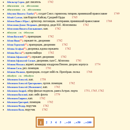
, дат. писатель
1782
Абильгор Серен
Абисаломов см. Абесаломов
Абисаломова см. Абесаломова
(*)
, солдат Смол. гарнизона, татарин, принявший православие
1749
Абкузин Никита (Танба)
, хан Киргиз-Кайсац. Средней Орды
1765
Аблай-Салтан
, артиллер. погонщик, лютеранин, принявший православие
1768
Аблеев Павел (Юрас)
, двоюрод. дядя Н.Е. Аблесимова
1782
Аблесимов Денис Петрович
, кап.
1782
Аблесимов Никита Емельянович
Аблеухов см. Облеухов
(*)
, прапорщик
1782
Аблов Василий
(*)
, сержант гв., дворянин
1782
Аблов Иван
(*)
, прапорщик, дворянин
1782
Аблов Терентий
(*)
, дворянка, вдова сержанта
1782
Аблова Агафья
(*)
, вдова майора
1782
Аблова Васса
(*)
, сержант, дворянин
1782
Аблязов Афанасий
, дворянин, сын С. Аблязова
1781
Аблязов Афанасий Силыч
, корнет, командир эскадрона Пензен. дворян. корпуса
1774
Аблязов Михаил
, ряз. помещик
1781
Аблязов Сила
, прапорщик, солдат лейб-гв. Преображ. полка
1768
Аблязов Филипп
Аболдуев см. Оболдуев
, кап.
1758
Аболешев Алексей
, орлов. помещик
1782
Аболешев Алексей Григорьевич
, кап.
1782
Аболешев Алексей [Яковлевич]
, обер-фискал подполк. ранга Астрах. порта
1751, 1765, 1782
Аболешев Андрей
, кап.-лейт. флота
1779
Аболешев Василий
, кап.
1782
Аболешев Гавриил
, помещик
1782
Аболешев Григорий
, поручик
1782
Аболешев Федор
, поручик
1782
Аболешев Яков
1
2
3
4
5
..+10
..+50
..+100