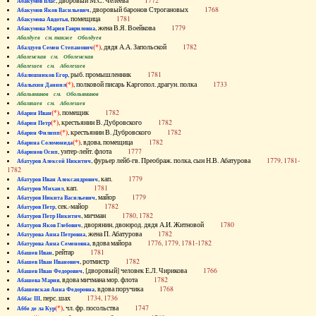
, дворовый М.С. Челеева
1772
Абакумов Влас
, дворовый баронов Строгановых
1768
Абакумов Яков Васильевич
, помещица
1781
Абакумова Авдотья
, жена В.Я. Воейкова
1779
Абакумова Мария Гавриловна
Абалдуев см. также Оболдуев
(*)
, дядя А.А. Запольской
1782
Абалдуев Семен Степанович
Абаленская см. Оболенская
Абалешев см. Аболешев
, рыб. промышленник
1781
Абалишников Егор
(*)
, полковой писарь Каргопол. драгун. полка
1733
Абалыхин Даниил
Абальянинов см. Обольянинов
Абаляшев см. Аболешев
(*)
, помещик
1782
Абарин Иван
(*)
, крестьянин В. Дубровского
1782
Абарин Петр
(*)
, крестьянин В. Дубровского
1782
Абарин Филипп
(*)
, вдова, помещица
1782
Абарина Соломонида
, унтер-лейт. флота
1777
Абаринов Осип
, фурьер лейб-гв. Преображ. полка, сын Н.В. Абатурова
1779, 1781-
Абатуров Алексей Никитич
1782
, кап.
1779
Абатуров Иван Александрович
, кап.
1781
Абатуров Михаил
, майор
1779
Абатуров Никита Васильевич
, сек.-майор
1782
Абатуров Петр
, мичман
1780, 1782
Абатуров Петр Никитич
, дворянин, двоюрод. дядя А.И. Житновой
1780
Абатуров Яков Глебович
, жена П. Абатурова
1782
Абатурова Анна Петровна
, вдова майора
1776, 1779, 1781-1782
Абатурова Анна Семеновна
, рейтар
1781
Абашев Иван
, ротмистр
1782
Абашев Иван Иванович
, [дворовый] человек Е.Л. Чирикова
1766
Абашев Иван Федорович
, вдова мичмана мор. флота
1782
Абашева Мария
, вдова поручика
1768
Абашевская Анна Федоровна
, перс. шах
1734, 1736
Аббас III
(*)
, чл. фр. посольства
1747
Аббе де ла Кур