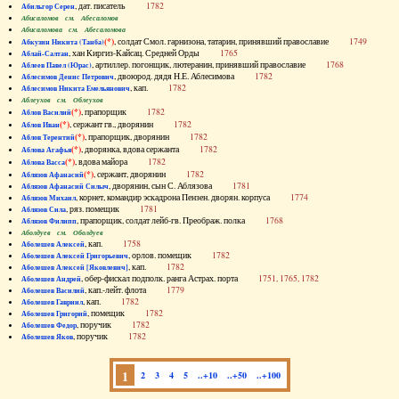
, дат. писатель
1782
Абильгор Серен
Абисаломов см. Абесаломов
Абисаломова см. Абесаломова
(*)
, солдат Смол. гарнизона, татарин, принявший православие
1749
Абкузин Никита (Танба)
, хан Киргиз-Кайсац. Средней Орды
1765
Аблай-Салтан
, артиллер. погонщик, лютеранин, принявший православие
1768
Аблеев Павел (Юрас)
, двоюрод. дядя Н.Е. Аблесимова
1782
Аблесимов Денис Петрович
, кап.
1782
Аблесимов Никита Емельянович
Аблеухов см. Облеухов
(*)
, прапорщик
1782
Аблов Василий
(*)
, сержант гв., дворянин
1782
Аблов Иван
(*)
, прапорщик, дворянин
1782
Аблов Терентий
(*)
, дворянка, вдова сержанта
1782
Аблова Агафья
(*)
, вдова майора
1782
Аблова Васса
(*)
, сержант, дворянин
1782
Аблязов Афанасий
, дворянин, сын С. Аблязова
1781
Аблязов Афанасий Силыч
, корнет, командир эскадрона Пензен. дворян. корпуса
1774
Аблязов Михаил
, ряз. помещик
1781
Аблязов Сила
, прапорщик, солдат лейб-гв. Преображ. полка
1768
Аблязов Филипп
Аболдуев см. Оболдуев
, кап.
1758
Аболешев Алексей
, орлов. помещик
1782
Аболешев Алексей Григорьевич
, кап.
1782
Аболешев Алексей [Яковлевич]
, обер-фискал подполк. ранга Астрах. порта
1751, 1765, 1782
Аболешев Андрей
, кап.-лейт. флота
1779
Аболешев Василий
, кап.
1782
Аболешев Гавриил
, помещик
1782
Аболешев Григорий
, поручик
1782
Аболешев Федор
, поручик
1782
Аболешев Яков
1
2
3
4
5
..+10
..+50
..+100