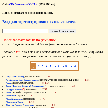
Сайт
СПбВедомости XVIII в.
(1728-1781 гг.)
Поиск по именам по содержанию газеты.
Вход для зарегистрированных пользователей
Поиск работает только по фамилиям
Совет
: Введите первые 2-4 буквы фамилии и нажмите "Искать".
{
записи с
(*)
- даны так, как встречаются в Базе Данных (т.е. не принято
решение об их корректировке, объединении с другой персоной)
}
1
2
3
4
5
..+10
..+50
..+100
, гол. приказчик
1763
[Аа] Хенрик ван дер
, секретарь ученого собрания в г. Гарлеме
1758
Аа [Христиан Карл Хенрик] ван дер
, архиеп. архангелогор.
1734-1736
Аарон
, еп. карел. и ладож.
1728
Аарон [(Еропкин Афанасий Владимирович)]
(*)
, констапель
1782
Абабуров Алексей
, сек.-майор Острогож. гусар. полка
1773
Абаза
, поручик
1782
Абаза Иван
, прапорщик
1779
Абаза Константин
1765
Абаковский Франц
, прапорщик
1781
Абакулов Евдоким Степанович