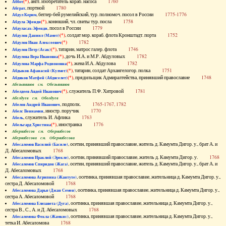
(*)
, англ. изобретатель кораб. насоса
1760
Аббот
, портной
1780
Абграт
, беглер-бей румелийский, тур. полномоч. посол в России
1775-1776
Абдул Керим
(*)
, конюший, чл. свиты тур. посла
1758
Абдула Эфенди
, посол в России
1779
Абдуласах-Эфенди
(*)
, солдат мор. кораб. флота Кронштадт. порта
1752
Абдулов Даниил (Мамет)
(*)
1782
Абдулов Иван Алексеевич
(*)
, татарин, матрос галер. флота
1746
Абдулов Петр (Асак)
(*)
, дочь И.А. и М.Р. Абдуловых
1782
Абдулова Вера Ивановна
(*)
, жена И.А. Абдулова
1782
Абдулова Марфа Родионовна
(*)
, татарин, солдат Архангелогор. полка
1751
Абдыков Афанасий (Кулмет)
(*)
, прядильщик Адмиралтейства, принявший православие
1748
Абдяков Матфей (Абдяселет)
Абезьянинов см. Обезьянинов
(*)
, служитель П.Ф. Хитровой
1781
Абелдеев Авдей Иванович
Абелдуев см. Оболдуев
, подполк.
1765-1767, 1782
Абелов Андрей Иванович
, иностр. поручик
1770
Абелс Вениамин
, служитель И. Афлика
1763
Абель
(*)
, иностранка
1776
Абельгард Христина
Абернибесов см. Обернибесов
Абернибесова см. Обернибесова
, осетин, принявший православие, житель д. Камумта Дигор. у., брат А. и
Абесаломов Василий (Басиле)
Д. Абесаломовых
1768
, осетин, принявший православие, житель д. Камумта Дигор. у.
1768
Абесаломов Ираклий (Эрекле)
, осетин, принявший православие, житель д. Камумта Дигор. у., брат А. и
Абесаломов Спиридон (Жага)
Д. Абесаломовых
1768
, осетинка, принявшая православие, жительница д. Камумта Дигор. у.,
Абесаломова Агрипина (Жантуте)
сестра Д. Абесаломовой
1768
, осетинка, принявшая православие, жительница д. Камумта Дигор. у.,
Абесаломова Дарья (Джан Семен)
сестра А. Абесаломовой
1768
, осетинка, принявшая православие, жительница д. Камумта Дигор. у.,
Абесаломова Елизавета (Дуга)
сестра В., С., А. и Д. Абесаломовых
1768
, осетинка, принявшая православие, жительница д. Камумта Дигор. у.,
Абесаломова Фекла (Жамкис)
тетка И. Абесаломова
1768