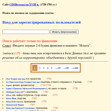
Сайт
СПбВедомости XVIII в.
(1728-1781 гг.)
Поиск по именам по содержанию газеты.
Вход для зарегистрированных пользователей
Поиск работает только по фамилиям
Совет
: Введите первые 2-4 буквы фамилии и нажмите "Искать".
{
записи с
(*)
- даны так, как встречаются в Базе Данных (т.е. не принято
решение об их корректировке, объединении с другой персоной)
}
1
2
3
4
5
..+10
..+50
..+100
, гол. приказчик
1763
[Аа] Хенрик ван дер
, секретарь ученого собрания в г. Гарлеме
1758
Аа [Христиан Карл Хенрик] ван дер
, архиеп. архангелогор.
1734-1736
Аарон
, еп. карел. и ладож.
1728
Аарон [(Еропкин Афанасий Владимирович)]
(*)
, констапель
1782
Абабуров Алексей
, сек.-майор Острогож. гусар. полка
1773
Абаза
, поручик
1782
Абаза Иван
, прапорщик
1779
Абаза Константин
1765
Абаковский Франц
, прапорщик
1781
Абакулов Евдоким Степанович