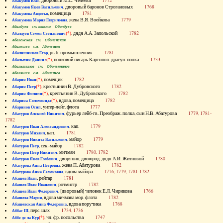
, дворовый М.С. Челеева
1772
Абакумов Влас
, дворовый баронов Строгановых
1768
Абакумов Яков Васильевич
, помещица
1781
Абакумова Авдотья
, жена В.Я. Воейкова
1779
Абакумова Мария Гавриловна
Абалдуев см. также Оболдуев
(*)
, дядя А.А. Запольской
1782
Абалдуев Семен Степанович
Абаленская см. Оболенская
Абалешев см. Аболешев
, рыб. промышленник
1781
Абалишников Егор
(*)
, полковой писарь Каргопол. драгун. полка
1733
Абалыхин Даниил
Абальянинов см. Обольянинов
Абаляшев см. Аболешев
(*)
, помещик
1782
Абарин Иван
(*)
, крестьянин В. Дубровского
1782
Абарин Петр
(*)
, крестьянин В. Дубровского
1782
Абарин Филипп
(*)
, вдова, помещица
1782
Абарина Соломонида
, унтер-лейт. флота
1777
Абаринов Осип
, фурьер лейб-гв. Преображ. полка, сын Н.В. Абатурова
1779, 1781-
Абатуров Алексей Никитич
1782
, кап.
1779
Абатуров Иван Александрович
, кап.
1781
Абатуров Михаил
, майор
1779
Абатуров Никита Васильевич
, сек.-майор
1782
Абатуров Петр
, мичман
1780, 1782
Абатуров Петр Никитич
, дворянин, двоюрод. дядя А.И. Житновой
1780
Абатуров Яков Глебович
, жена П. Абатурова
1782
Абатурова Анна Петровна
, вдова майора
1776, 1779, 1781-1782
Абатурова Анна Семеновна
, рейтар
1781
Абашев Иван
, ротмистр
1782
Абашев Иван Иванович
, [дворовый] человек Е.Л. Чирикова
1766
Абашев Иван Федорович
, вдова мичмана мор. флота
1782
Абашева Мария
, вдова поручика
1768
Абашевская Анна Федоровна
, перс. шах
1734, 1736
Аббас III
(*)
, чл. фр. посольства
1747
Аббе де ла Кур