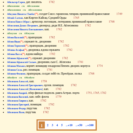
, дат. писатель
1782
Абильгор Серен
Абисаломов см. Абесаломов
Абисаломова см. Абесаломова
(*)
, солдат Смол. гарнизона, татарин, принявший православие
1749
Абкузин Никита (Танба)
, хан Киргиз-Кайсац. Средней Орды
1765
Аблай-Салтан
, артиллер. погонщик, лютеранин, принявший православие
1768
Аблеев Павел (Юрас)
, двоюрод. дядя Н.Е. Аблесимова
1782
Аблесимов Денис Петрович
, кап.
1782
Аблесимов Никита Емельянович
Аблеухов см. Облеухов
(*)
, прапорщик
1782
Аблов Василий
(*)
, сержант гв., дворянин
1782
Аблов Иван
(*)
, прапорщик, дворянин
1782
Аблов Терентий
(*)
, дворянка, вдова сержанта
1782
Аблова Агафья
(*)
, вдова майора
1782
Аблова Васса
(*)
, сержант, дворянин
1782
Аблязов Афанасий
, дворянин, сын С. Аблязова
1781
Аблязов Афанасий Силыч
, корнет, командир эскадрона Пензен. дворян. корпуса
1774
Аблязов Михаил
, ряз. помещик
1781
Аблязов Сила
, прапорщик, солдат лейб-гв. Преображ. полка
1768
Аблязов Филипп
Аболдуев см. Оболдуев
, кап.
1758
Аболешев Алексей
, орлов. помещик
1782
Аболешев Алексей Григорьевич
, кап.
1782
Аболешев Алексей [Яковлевич]
, обер-фискал подполк. ранга Астрах. порта
1751, 1765, 1782
Аболешев Андрей
, кап.-лейт. флота
1779
Аболешев Василий
, кап.
1782
Аболешев Гавриил
, помещик
1782
Аболешев Григорий
, поручик
1782
Аболешев Федор
, поручик
1782
Аболешев Яков
1
2
3
4
5
..+10
..+50
..+100