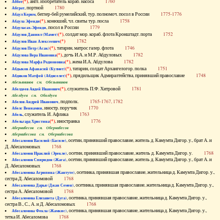
(*)
, англ. изобретатель кораб. насоса
1760
Аббот
, портной
1780
Абграт
, беглер-бей румелийский, тур. полномоч. посол в России
1775-1776
Абдул Керим
(*)
, конюший, чл. свиты тур. посла
1758
Абдула Эфенди
, посол в России
1779
Абдуласах-Эфенди
(*)
, солдат мор. кораб. флота Кронштадт. порта
1752
Абдулов Даниил (Мамет)
(*)
1782
Абдулов Иван Алексеевич
(*)
, татарин, матрос галер. флота
1746
Абдулов Петр (Асак)
(*)
, дочь И.А. и М.Р. Абдуловых
1782
Абдулова Вера Ивановна
(*)
, жена И.А. Абдулова
1782
Абдулова Марфа Родионовна
(*)
, татарин, солдат Архангелогор. полка
1751
Абдыков Афанасий (Кулмет)
(*)
, прядильщик Адмиралтейства, принявший православие
1748
Абдяков Матфей (Абдяселет)
Абезьянинов см. Обезьянинов
(*)
, служитель П.Ф. Хитровой
1781
Абелдеев Авдей Иванович
Абелдуев см. Оболдуев
, подполк.
1765-1767, 1782
Абелов Андрей Иванович
, иностр. поручик
1770
Абелс Вениамин
, служитель И. Афлика
1763
Абель
(*)
, иностранка
1776
Абельгард Христина
Абернибесов см. Обернибесов
Абернибесова см. Обернибесова
, осетин, принявший православие, житель д. Камумта Дигор. у., брат А. и
Абесаломов Василий (Басиле)
Д. Абесаломовых
1768
, осетин, принявший православие, житель д. Камумта Дигор. у.
1768
Абесаломов Ираклий (Эрекле)
, осетин, принявший православие, житель д. Камумта Дигор. у., брат А. и
Абесаломов Спиридон (Жага)
Д. Абесаломовых
1768
, осетинка, принявшая православие, жительница д. Камумта Дигор. у.,
Абесаломова Агрипина (Жантуте)
сестра Д. Абесаломовой
1768
, осетинка, принявшая православие, жительница д. Камумта Дигор. у.,
Абесаломова Дарья (Джан Семен)
сестра А. Абесаломовой
1768
, осетинка, принявшая православие, жительница д. Камумта Дигор. у.,
Абесаломова Елизавета (Дуга)
сестра В., С., А. и Д. Абесаломовых
1768
, осетинка, принявшая православие, жительница д. Камумта Дигор. у.,
Абесаломова Фекла (Жамкис)
тетка И. Абесаломова
1768