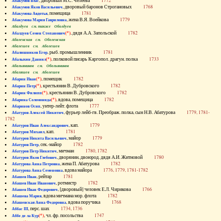
, дворовый М.С. Челеева
1772
Абакумов Влас
, дворовый баронов Строгановых
1768
Абакумов Яков Васильевич
, помещица
1781
Абакумова Авдотья
, жена В.Я. Воейкова
1779
Абакумова Мария Гавриловна
Абалдуев см. также Оболдуев
(*)
, дядя А.А. Запольской
1782
Абалдуев Семен Степанович
Абаленская см. Оболенская
Абалешев см. Аболешев
, рыб. промышленник
1781
Абалишников Егор
(*)
, полковой писарь Каргопол. драгун. полка
1733
Абалыхин Даниил
Абальянинов см. Обольянинов
Абаляшев см. Аболешев
(*)
, помещик
1782
Абарин Иван
(*)
, крестьянин В. Дубровского
1782
Абарин Петр
(*)
, крестьянин В. Дубровского
1782
Абарин Филипп
(*)
, вдова, помещица
1782
Абарина Соломонида
, унтер-лейт. флота
1777
Абаринов Осип
, фурьер лейб-гв. Преображ. полка, сын Н.В. Абатурова
1779, 1781-
Абатуров Алексей Никитич
1782
, кап.
1779
Абатуров Иван Александрович
, кап.
1781
Абатуров Михаил
, майор
1779
Абатуров Никита Васильевич
, сек.-майор
1782
Абатуров Петр
, мичман
1780, 1782
Абатуров Петр Никитич
, дворянин, двоюрод. дядя А.И. Житновой
1780
Абатуров Яков Глебович
, жена П. Абатурова
1782
Абатурова Анна Петровна
, вдова майора
1776, 1779, 1781-1782
Абатурова Анна Семеновна
, рейтар
1781
Абашев Иван
, ротмистр
1782
Абашев Иван Иванович
, [дворовый] человек Е.Л. Чирикова
1766
Абашев Иван Федорович
, вдова мичмана мор. флота
1782
Абашева Мария
, вдова поручика
1768
Абашевская Анна Федоровна
, перс. шах
1734, 1736
Аббас III
(*)
, чл. фр. посольства
1747
Аббе де ла Кур