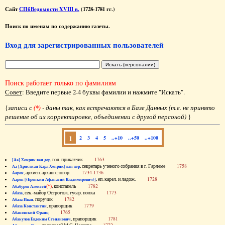
Сайт
СПбВедомости XVIII в.
(1728-1781 гг.)
Поиск по именам по содержанию газеты.
Вход для зарегистрированных пользователей
Поиск работает только по фамилиям
Совет
: Введите первые 2-4 буквы фамилии и нажмите "Искать".
{
записи с
(*)
- даны так, как встречаются в Базе Данных (т.е. не принято
решение об их корректировке, объединении с другой персоной)
}
1
2
3
4
5
..+10
..+50
..+100
, гол. приказчик
1763
[Аа] Хенрик ван дер
, секретарь ученого собрания в г. Гарлеме
1758
Аа [Христиан Карл Хенрик] ван дер
, архиеп. архангелогор.
1734-1736
Аарон
, еп. карел. и ладож.
1728
Аарон [(Еропкин Афанасий Владимирович)]
(*)
, констапель
1782
Абабуров Алексей
, сек.-майор Острогож. гусар. полка
1773
Абаза
, поручик
1782
Абаза Иван
, прапорщик
1779
Абаза Константин
1765
Абаковский Франц
, прапорщик
1781
Абакулов Евдоким Степанович