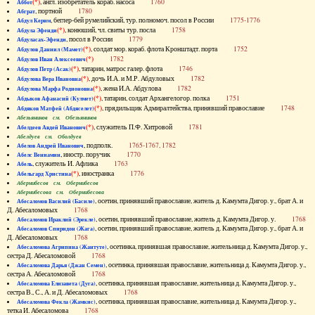
(*)
, англ. изобретатель кораб. насоса
1760
Аббот
, портной
1780
Абграт
, беглер-бей румелийский, тур. полномоч. посол в России
1775-1776
Абдул Керим
(*)
, конюший, чл. свиты тур. посла
1758
Абдула Эфенди
, посол в России
1779
Абдуласах-Эфенди
(*)
, солдат мор. кораб. флота Кронштадт. порта
1752
Абдулов Даниил (Мамет)
(*)
1782
Абдулов Иван Алексеевич
(*)
, татарин, матрос галер. флота
1746
Абдулов Петр (Асак)
(*)
, дочь И.А. и М.Р. Абдуловых
1782
Абдулова Вера Ивановна
(*)
, жена И.А. Абдулова
1782
Абдулова Марфа Родионовна
(*)
, татарин, солдат Архангелогор. полка
1751
Абдыков Афанасий (Кулмет)
(*)
, прядильщик Адмиралтейства, принявший православие
1748
Абдяков Матфей (Абдяселет)
Абезьянинов см. Обезьянинов
(*)
, служитель П.Ф. Хитровой
1781
Абелдеев Авдей Иванович
Абелдуев см. Оболдуев
, подполк.
1765-1767, 1782
Абелов Андрей Иванович
, иностр. поручик
1770
Абелс Вениамин
, служитель И. Афлика
1763
Абель
(*)
, иностранка
1776
Абельгард Христина
Абернибесов см. Обернибесов
Абернибесова см. Обернибесова
, осетин, принявший православие, житель д. Камумта Дигор. у., брат А. и
Абесаломов Василий (Басиле)
Д. Абесаломовых
1768
, осетин, принявший православие, житель д. Камумта Дигор. у.
1768
Абесаломов Ираклий (Эрекле)
, осетин, принявший православие, житель д. Камумта Дигор. у., брат А. и
Абесаломов Спиридон (Жага)
Д. Абесаломовых
1768
, осетинка, принявшая православие, жительница д. Камумта Дигор. у.,
Абесаломова Агрипина (Жантуте)
сестра Д. Абесаломовой
1768
, осетинка, принявшая православие, жительница д. Камумта Дигор. у.,
Абесаломова Дарья (Джан Семен)
сестра А. Абесаломовой
1768
, осетинка, принявшая православие, жительница д. Камумта Дигор. у.,
Абесаломова Елизавета (Дуга)
сестра В., С., А. и Д. Абесаломовых
1768
, осетинка, принявшая православие, жительница д. Камумта Дигор. у.,
Абесаломова Фекла (Жамкис)
тетка И. Абесаломова
1768