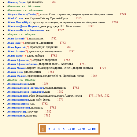
, дат. писатель
1782
Абильгор Серен
Абисаломов см. Абесаломов
Абисаломова см. Абесаломова
(*)
, солдат Смол. гарнизона, татарин, принявший православие
1749
Абкузин Никита (Танба)
, хан Киргиз-Кайсац. Средней Орды
1765
Аблай-Салтан
, артиллер. погонщик, лютеранин, принявший православие
1768
Аблеев Павел (Юрас)
, двоюрод. дядя Н.Е. Аблесимова
1782
Аблесимов Денис Петрович
, кап.
1782
Аблесимов Никита Емельянович
Аблеухов см. Облеухов
(*)
, прапорщик
1782
Аблов Василий
(*)
, сержант гв., дворянин
1782
Аблов Иван
(*)
, прапорщик, дворянин
1782
Аблов Терентий
(*)
, дворянка, вдова сержанта
1782
Аблова Агафья
(*)
, вдова майора
1782
Аблова Васса
(*)
, сержант, дворянин
1782
Аблязов Афанасий
, дворянин, сын С. Аблязова
1781
Аблязов Афанасий Силыч
, корнет, командир эскадрона Пензен. дворян. корпуса
1774
Аблязов Михаил
, ряз. помещик
1781
Аблязов Сила
, прапорщик, солдат лейб-гв. Преображ. полка
1768
Аблязов Филипп
Аболдуев см. Оболдуев
, кап.
1758
Аболешев Алексей
, орлов. помещик
1782
Аболешев Алексей Григорьевич
, кап.
1782
Аболешев Алексей [Яковлевич]
, обер-фискал подполк. ранга Астрах. порта
1751, 1765, 1782
Аболешев Андрей
, кап.-лейт. флота
1779
Аболешев Василий
, кап.
1782
Аболешев Гавриил
, помещик
1782
Аболешев Григорий
, поручик
1782
Аболешев Федор
, поручик
1782
Аболешев Яков
1
2
3
4
5
..+10
..+50
..+100