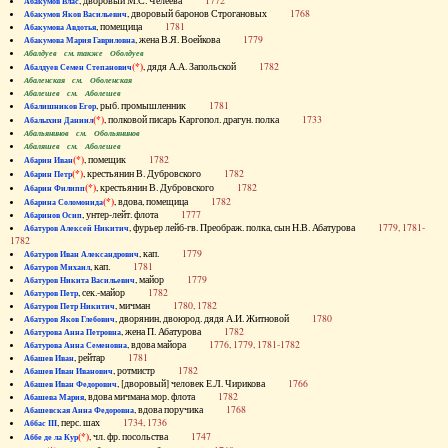
, дворовый М.С. Челеева
1772
Абакумов Влас
, дворовый баронов Строгановых
1768
Абакумов Яков Васильевич
, помещица
1781
Абакумова Авдотья
, жена В.Я. Воейкова
1779
Абакумова Мария Гавриловна
Абалдуев см. также Оболдуев
(*)
, дядя А.А. Запольской
1782
Абалдуев Семен Степанович
Абаленская см. Оболенская
Абалешев см. Аболешев
, рыб. промышленник
1781
Абалишников Егор
(*)
, полковой писарь Каргопол. драгун. полка
1733
Абалыхин Даниил
Абальянинов см. Обольянинов
Абаляшев см. Аболешев
(*)
, помещик
1782
Абарин Иван
(*)
, крестьянин В. Дубровского
1782
Абарин Петр
(*)
, крестьянин В. Дубровского
1782
Абарин Филипп
(*)
, вдова, помещица
1782
Абарина Соломонида
, унтер-лейт. флота
1777
Абаринов Осип
, фурьер лейб-гв. Преображ. полка, сын Н.В. Абатурова
1779, 1781-
Абатуров Алексей Никитич
1782
, кап.
1779
Абатуров Иван Александрович
, кап.
1781
Абатуров Михаил
, майор
1779
Абатуров Никита Васильевич
, сек.-майор
1782
Абатуров Петр
, мичман
1780, 1782
Абатуров Петр Никитич
, дворянин, двоюрод. дядя А.И. Житновой
1780
Абатуров Яков Глебович
, жена П. Абатурова
1782
Абатурова Анна Петровна
, вдова майора
1776, 1779, 1781-1782
Абатурова Анна Семеновна
, рейтар
1781
Абашев Иван
, ротмистр
1782
Абашев Иван Иванович
, [дворовый] человек Е.Л. Чирикова
1766
Абашев Иван Федорович
, вдова мичмана мор. флота
1782
Абашева Мария
, вдова поручика
1768
Абашевская Анна Федоровна
, перс. шах
1734, 1736
Аббас III
(*)
, чл. фр. посольства
1747
Аббе де ла Кур