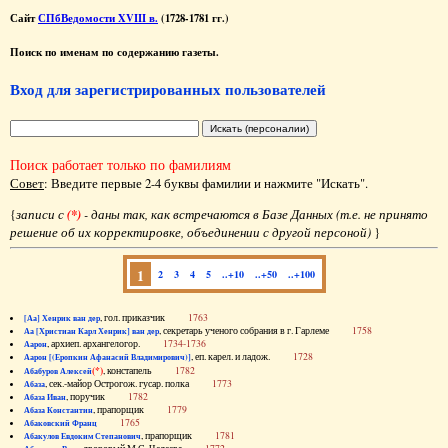
Сайт
СПбВедомости XVIII в.
(1728-1781 гг.)
Поиск по именам по содержанию газеты.
Вход для зарегистрированных пользователей
Поиск работает только по фамилиям
Совет
: Введите первые 2-4 буквы фамилии и нажмите "Искать".
{
записи с
(*)
- даны так, как встречаются в Базе Данных (т.е. не принято
решение об их корректировке, объединении с другой персоной)
}
1
2
3
4
5
..+10
..+50
..+100
, гол. приказчик
1763
[Аа] Хенрик ван дер
, секретарь ученого собрания в г. Гарлеме
1758
Аа [Христиан Карл Хенрик] ван дер
, архиеп. архангелогор.
1734-1736
Аарон
, еп. карел. и ладож.
1728
Аарон [(Еропкин Афанасий Владимирович)]
(*)
, констапель
1782
Абабуров Алексей
, сек.-майор Острогож. гусар. полка
1773
Абаза
, поручик
1782
Абаза Иван
, прапорщик
1779
Абаза Константин
1765
Абаковский Франц
, прапорщик
1781
Абакулов Евдоким Степанович