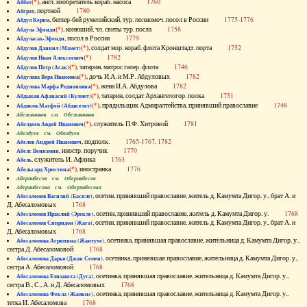
(*)
, англ. изобретатель кораб. насоса
1760
Аббот
, портной
1780
Абграт
, беглер-бей румелийский, тур. полномоч. посол в России
1775-1776
Абдул Керим
(*)
, конюший, чл. свиты тур. посла
1758
Абдула Эфенди
, посол в России
1779
Абдуласах-Эфенди
(*)
, солдат мор. кораб. флота Кронштадт. порта
1752
Абдулов Даниил (Мамет)
(*)
1782
Абдулов Иван Алексеевич
(*)
, татарин, матрос галер. флота
1746
Абдулов Петр (Асак)
(*)
, дочь И.А. и М.Р. Абдуловых
1782
Абдулова Вера Ивановна
(*)
, жена И.А. Абдулова
1782
Абдулова Марфа Родионовна
(*)
, татарин, солдат Архангелогор. полка
1751
Абдыков Афанасий (Кулмет)
(*)
, прядильщик Адмиралтейства, принявший православие
1748
Абдяков Матфей (Абдяселет)
Абезьянинов см. Обезьянинов
(*)
, служитель П.Ф. Хитровой
1781
Абелдеев Авдей Иванович
Абелдуев см. Оболдуев
, подполк.
1765-1767, 1782
Абелов Андрей Иванович
, иностр. поручик
1770
Абелс Вениамин
, служитель И. Афлика
1763
Абель
(*)
, иностранка
1776
Абельгард Христина
Абернибесов см. Обернибесов
Абернибесова см. Обернибесова
, осетин, принявший православие, житель д. Камумта Дигор. у., брат А. и
Абесаломов Василий (Басиле)
Д. Абесаломовых
1768
, осетин, принявший православие, житель д. Камумта Дигор. у.
1768
Абесаломов Ираклий (Эрекле)
, осетин, принявший православие, житель д. Камумта Дигор. у., брат А. и
Абесаломов Спиридон (Жага)
Д. Абесаломовых
1768
, осетинка, принявшая православие, жительница д. Камумта Дигор. у.,
Абесаломова Агрипина (Жантуте)
сестра Д. Абесаломовой
1768
, осетинка, принявшая православие, жительница д. Камумта Дигор. у.,
Абесаломова Дарья (Джан Семен)
сестра А. Абесаломовой
1768
, осетинка, принявшая православие, жительница д. Камумта Дигор. у.,
Абесаломова Елизавета (Дуга)
сестра В., С., А. и Д. Абесаломовых
1768
, осетинка, принявшая православие, жительница д. Камумта Дигор. у.,
Абесаломова Фекла (Жамкис)
тетка И. Абесаломова
1768