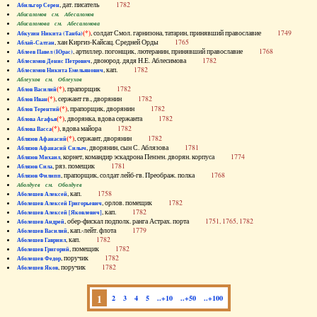
, дат. писатель
1782
Абильгор Серен
Абисаломов см. Абесаломов
Абисаломова см. Абесаломова
(*)
, солдат Смол. гарнизона, татарин, принявший православие
1749
Абкузин Никита (Танба)
, хан Киргиз-Кайсац. Средней Орды
1765
Аблай-Салтан
, артиллер. погонщик, лютеранин, принявший православие
1768
Аблеев Павел (Юрас)
, двоюрод. дядя Н.Е. Аблесимова
1782
Аблесимов Денис Петрович
, кап.
1782
Аблесимов Никита Емельянович
Аблеухов см. Облеухов
(*)
, прапорщик
1782
Аблов Василий
(*)
, сержант гв., дворянин
1782
Аблов Иван
(*)
, прапорщик, дворянин
1782
Аблов Терентий
(*)
, дворянка, вдова сержанта
1782
Аблова Агафья
(*)
, вдова майора
1782
Аблова Васса
(*)
, сержант, дворянин
1782
Аблязов Афанасий
, дворянин, сын С. Аблязова
1781
Аблязов Афанасий Силыч
, корнет, командир эскадрона Пензен. дворян. корпуса
1774
Аблязов Михаил
, ряз. помещик
1781
Аблязов Сила
, прапорщик, солдат лейб-гв. Преображ. полка
1768
Аблязов Филипп
Аболдуев см. Оболдуев
, кап.
1758
Аболешев Алексей
, орлов. помещик
1782
Аболешев Алексей Григорьевич
, кап.
1782
Аболешев Алексей [Яковлевич]
, обер-фискал подполк. ранга Астрах. порта
1751, 1765, 1782
Аболешев Андрей
, кап.-лейт. флота
1779
Аболешев Василий
, кап.
1782
Аболешев Гавриил
, помещик
1782
Аболешев Григорий
, поручик
1782
Аболешев Федор
, поручик
1782
Аболешев Яков
1
2
3
4
5
..+10
..+50
..+100