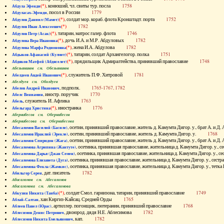
(*)
, конюший, чл. свиты тур. посла
1758
Абдула Эфенди
, посол в России
1779
Абдуласах-Эфенди
(*)
, солдат мор. кораб. флота Кронштадт. порта
1752
Абдулов Даниил (Мамет)
(*)
1782
Абдулов Иван Алексеевич
(*)
, татарин, матрос галер. флота
1746
Абдулов Петр (Асак)
(*)
, дочь И.А. и М.Р. Абдуловых
1782
Абдулова Вера Ивановна
(*)
, жена И.А. Абдулова
1782
Абдулова Марфа Родионовна
(*)
, татарин, солдат Архангелогор. полка
1751
Абдыков Афанасий (Кулмет)
(*)
, прядильщик Адмиралтейства, принявший православие
1748
Абдяков Матфей (Абдяселет)
Абезьянинов см. Обезьянинов
(*)
, служитель П.Ф. Хитровой
1781
Абелдеев Авдей Иванович
Абелдуев см. Оболдуев
, подполк.
1765-1767, 1782
Абелов Андрей Иванович
, иностр. поручик
1770
Абелс Вениамин
, служитель И. Афлика
1763
Абель
(*)
, иностранка
1776
Абельгард Христина
Абернибесов см. Обернибесов
Абернибесова см. Обернибесова
, осетин, принявший православие, житель д. Камумта Дигор. у., брат А.
Абесаломов Василий (Басиле)
, осетин, принявший православие, житель д. Камумта Дигор. у.
1768
Абесаломов Ираклий (Эрекле)
, осетин, принявший православие, житель д. Камумта Дигор. у., брат А.
Абесаломов Спиридон (Жага)
, осетинка, принявшая православие, жительница д. Камумта Дигор. у
Абесаломова Агрипина (Жантуте)
, осетинка, принявшая православие, жительница д. Камумта Дигор. у
Абесаломова Дарья (Джан Семен)
, осетинка, принявшая православие, жительница д. Камумта Дигор. у., се
Абесаломова Елизавета (Дуга)
, осетинка, принявшая православие, жительница д. Камумта Дигор. у., т
Абесаломова Фекла (Жамкис)
, дат. писатель
1782
Абильгор Серен
Абисаломов см. Абесаломов
Абисаломова см. Абесаломова
(*)
, солдат Смол. гарнизона, татарин, принявший православие
1749
Абкузин Никита (Танба)
, хан Киргиз-Кайсац. Средней Орды
1765
Аблай-Салтан
, артиллер. погонщик, лютеранин, принявший православие
1768
Аблеев Павел (Юрас)
, двоюрод. дядя Н.Е. Аблесимова
1782
Аблесимов Денис Петрович
, кап.
1782
Аблесимов Никита Емельянович