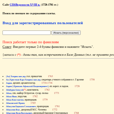
Сайт
СПбВедомости XVIII в.
(1728-1781 гг.)
Поиск по именам по содержанию газеты.
Вход для зарегистрированных пользователей
Поиск работает только по фамилиям
Совет
: Введите первые 2-4 буквы фамилии и нажмите "Искать".
{
записи с
(*)
- даны так, как встречаются в Базе Данных (т.е. не принято р
, гол. приказчик
1763
[Аа] Хенрик ван дер
, секретарь ученого собрания в г. Гарлеме
1758
Аа [Христиан Карл Хенрик] ван дер
, архиеп. архангелогор.
1734-1736
Аарон
, еп. карел. и ладож.
1728
Аарон [(Еропкин Афанасий Владимирович)]
(*)
, констапель
1782
Абабуров Алексей
, сек.-майор Острогож. гусар. полка
1773
Абаза
, поручик
1782
Абаза Иван
, прапорщик
1779
Абаза Константин
1765
Абаковский Франц
, прапорщик
1781
Абакулов Евдоким Степанович
, дворовый М.С. Челеева
1772
Абакумов Влас
, дворовый баронов Строгановых
1768
Абакумов Яков Васильевич