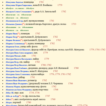
, помещица
1781
Абакумова Авдотья
, жена В.Я. Воейкова
1779
Абакумова Мария Гавриловна
Абалдуев см. также Оболдуев
(*)
, дядя А.А. Запольской
1782
Абалдуев Семен Степанович
Абаленская см. Оболенская
Абалешев см. Аболешев
, рыб. промышленник
1781
Абалишников Егор
(*)
, полковой писарь Каргопол. драгун. полка
1733
Абалыхин Даниил
Абальянинов см. Обольянинов
Абаляшев см. Аболешев
(*)
, помещик
1782
Абарин Иван
(*)
, крестьянин В. Дубровского
1782
Абарин Петр
(*)
, крестьянин В. Дубровского
1782
Абарин Филипп
(*)
, вдова, помещица
1782
Абарина Соломонида
, унтер-лейт. флота
1777
Абаринов Осип
, фурьер лейб-гв. Преображ. полка, сын Н.В. Абатурова
1779, 1781-1782
Абатуров Алексей Никитич
, кап.
1779
Абатуров Иван Александрович
, кап.
1781
Абатуров Михаил
, майор
1779
Абатуров Никита Васильевич
, сек.-майор
1782
Абатуров Петр
, мичман
1780, 1782
Абатуров Петр Никитич
, дворянин, двоюрод. дядя А.И. Житновой
1780
Абатуров Яков Глебович
, жена П. Абатурова
1782
Абатурова Анна Петровна
, вдова майора
1776, 1779, 1781-1782
Абатурова Анна Семеновна
, рейтар
1781
Абашев Иван
, ротмистр
1782
Абашев Иван Иванович
, [дворовый] человек Е.Л. Чирикова
1766
Абашев Иван Федорович
, вдова мичмана мор. флота
1782
Абашева Мария
, вдова поручика
1768
Абашевская Анна Федоровна
, перс. шах
1734, 1736
Аббас III
(*)
, чл. фр. посольства
1747
Аббе де ла Кур
(*)
, англ. изобретатель кораб. насоса
1760
Аббот
, портной
1780
Абграт
, беглер-бей румелийский, тур. полномоч. посол в России
1775-1776
Абдул Керим