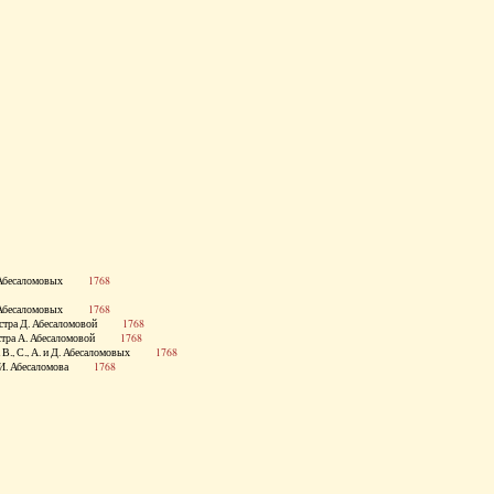
 и Д. Абесаломовых
1768
 и Д. Абесаломовых
1768
., сестра Д. Абесаломовой
1768
., сестра А. Абесаломовой
1768
стра В., С., А. и Д. Абесаломовых
1768
етка И. Абесаломова
1768