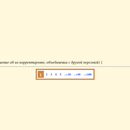
ешение об их корректировке, объединении с другой персоной)
}
1
2
3
4
5
..+10
..+50
..+100