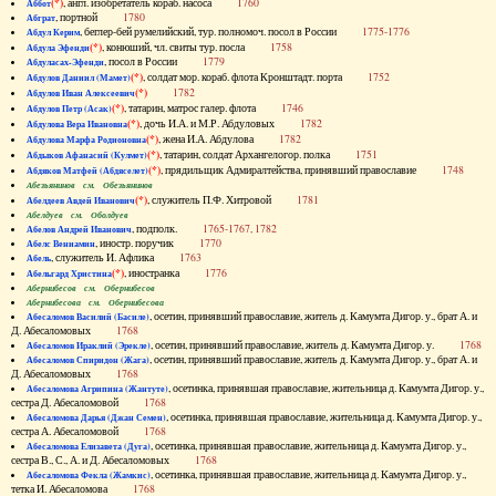
(*)
, англ. изобретатель кораб. насоса
1760
Аббот
, портной
1780
Абграт
, беглер-бей румелийский, тур. полномоч. посол в России
1775-1776
Абдул Керим
(*)
, конюший, чл. свиты тур. посла
1758
Абдула Эфенди
, посол в России
1779
Абдуласах-Эфенди
(*)
, солдат мор. кораб. флота Кронштадт. порта
1752
Абдулов Даниил (Мамет)
(*)
1782
Абдулов Иван Алексеевич
(*)
, татарин, матрос галер. флота
1746
Абдулов Петр (Асак)
(*)
, дочь И.А. и М.Р. Абдуловых
1782
Абдулова Вера Ивановна
(*)
, жена И.А. Абдулова
1782
Абдулова Марфа Родионовна
(*)
, татарин, солдат Архангелогор. полка
1751
Абдыков Афанасий (Кулмет)
(*)
, прядильщик Адмиралтейства, принявший православие
1748
Абдяков Матфей (Абдяселет)
Абезьянинов см. Обезьянинов
(*)
, служитель П.Ф. Хитровой
1781
Абелдеев Авдей Иванович
Абелдуев см. Оболдуев
, подполк.
1765-1767, 1782
Абелов Андрей Иванович
, иностр. поручик
1770
Абелс Вениамин
, служитель И. Афлика
1763
Абель
(*)
, иностранка
1776
Абельгард Христина
Абернибесов см. Обернибесов
Абернибесова см. Обернибесова
, осетин, принявший православие, житель д. Камумта Дигор. у., брат А. и
Абесаломов Василий (Басиле)
Д. Абесаломовых
1768
, осетин, принявший православие, житель д. Камумта Дигор. у.
1768
Абесаломов Ираклий (Эрекле)
, осетин, принявший православие, житель д. Камумта Дигор. у., брат А. и
Абесаломов Спиридон (Жага)
Д. Абесаломовых
1768
, осетинка, принявшая православие, жительница д. Камумта Дигор. у.,
Абесаломова Агрипина (Жантуте)
сестра Д. Абесаломовой
1768
, осетинка, принявшая православие, жительница д. Камумта Дигор. у.,
Абесаломова Дарья (Джан Семен)
сестра А. Абесаломовой
1768
, осетинка, принявшая православие, жительница д. Камумта Дигор. у.,
Абесаломова Елизавета (Дуга)
сестра В., С., А. и Д. Абесаломовых
1768
, осетинка, принявшая православие, жительница д. Камумта Дигор. у.,
Абесаломова Фекла (Жамкис)
тетка И. Абесаломова
1768