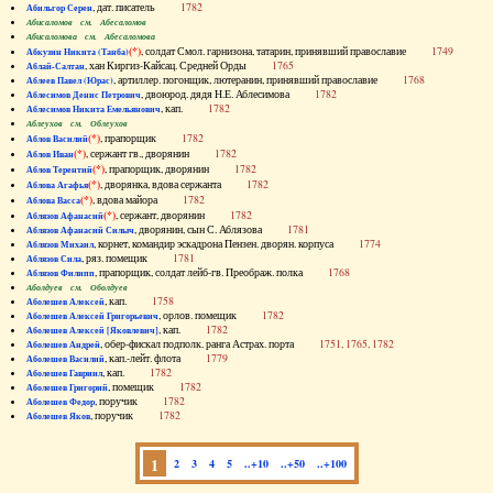
, дат. писатель
1782
Абильгор Серен
Абисаломов см. Абесаломов
Абисаломова см. Абесаломова
(*)
, солдат Смол. гарнизона, татарин, принявший православие
1749
Абкузин Никита (Танба)
, хан Киргиз-Кайсац. Средней Орды
1765
Аблай-Салтан
, артиллер. погонщик, лютеранин, принявший православие
1768
Аблеев Павел (Юрас)
, двоюрод. дядя Н.Е. Аблесимова
1782
Аблесимов Денис Петрович
, кап.
1782
Аблесимов Никита Емельянович
Аблеухов см. Облеухов
(*)
, прапорщик
1782
Аблов Василий
(*)
, сержант гв., дворянин
1782
Аблов Иван
(*)
, прапорщик, дворянин
1782
Аблов Терентий
(*)
, дворянка, вдова сержанта
1782
Аблова Агафья
(*)
, вдова майора
1782
Аблова Васса
(*)
, сержант, дворянин
1782
Аблязов Афанасий
, дворянин, сын С. Аблязова
1781
Аблязов Афанасий Силыч
, корнет, командир эскадрона Пензен. дворян. корпуса
1774
Аблязов Михаил
, ряз. помещик
1781
Аблязов Сила
, прапорщик, солдат лейб-гв. Преображ. полка
1768
Аблязов Филипп
Аболдуев см. Оболдуев
, кап.
1758
Аболешев Алексей
, орлов. помещик
1782
Аболешев Алексей Григорьевич
, кап.
1782
Аболешев Алексей [Яковлевич]
, обер-фискал подполк. ранга Астрах. порта
1751, 1765, 1782
Аболешев Андрей
, кап.-лейт. флота
1779
Аболешев Василий
, кап.
1782
Аболешев Гавриил
, помещик
1782
Аболешев Григорий
, поручик
1782
Аболешев Федор
, поручик
1782
Аболешев Яков
1
2
3
4
5
..+10
..+50
..+100