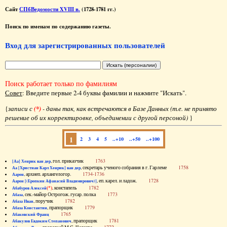
Сайт
СПбВедомости XVIII в.
(1728-1781 гг.)
Поиск по именам по содержанию газеты.
Вход для зарегистрированных пользователей
Поиск работает только по фамилиям
Совет
: Введите первые 2-4 буквы фамилии и нажмите "Искать".
{
записи с
(*)
- даны так, как встречаются в Базе Данных (т.е. не принято
решение об их корректировке, объединении с другой персоной)
}
1
2
3
4
5
..+10
..+50
..+100
, гол. приказчик
1763
[Аа] Хенрик ван дер
, секретарь ученого собрания в г. Гарлеме
1758
Аа [Христиан Карл Хенрик] ван дер
, архиеп. архангелогор.
1734-1736
Аарон
, еп. карел. и ладож.
1728
Аарон [(Еропкин Афанасий Владимирович)]
(*)
, констапель
1782
Абабуров Алексей
, сек.-майор Острогож. гусар. полка
1773
Абаза
, поручик
1782
Абаза Иван
, прапорщик
1779
Абаза Константин
1765
Абаковский Франц
, прапорщик
1781
Абакулов Евдоким Степанович