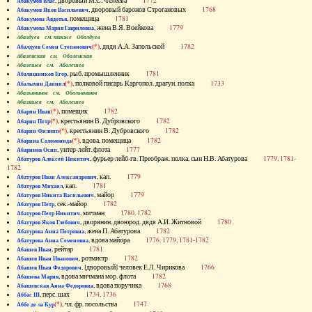
, дворовый М.С. Челеева
1772
Абакумов Влас
, дворовый баронов Строгановых
1768
Абакумов Яков Васильевич
, помещица
1781
Абакумова Авдотья
, жена В.Я. Воейкова
1779
Абакумова Мария Гавриловна
Абалдуев см. также Оболдуев
(*)
, дядя А.А. Запольской
1782
Абалдуев Семен Степанович
Абаленская см. Оболенская
Абалешев см. Аболешев
, рыб. промышленник
1781
Абалишников Егор
(*)
, полковой писарь Каргопол. драгун. полка
1733
Абалыхин Даниил
Абальянинов см. Обольянинов
Абаляшев см. Аболешев
(*)
, помещик
1782
Абарин Иван
(*)
, крестьянин В. Дубровского
1782
Абарин Петр
(*)
, крестьянин В. Дубровского
1782
Абарин Филипп
(*)
, вдова, помещица
1782
Абарина Соломонида
, унтер-лейт. флота
1777
Абаринов Осип
, фурьер лейб-гв. Преображ. полка, сын Н.В. Абатурова
1779, 1781-
Абатуров Алексей Никитич
1782
, кап.
1779
Абатуров Иван Александрович
, кап.
1781
Абатуров Михаил
, майор
1779
Абатуров Никита Васильевич
, сек.-майор
1782
Абатуров Петр
, мичман
1780, 1782
Абатуров Петр Никитич
, дворянин, двоюрод. дядя А.И. Житновой
1780
Абатуров Яков Глебович
, жена П. Абатурова
1782
Абатурова Анна Петровна
, вдова майора
1776, 1779, 1781-1782
Абатурова Анна Семеновна
, рейтар
1781
Абашев Иван
, ротмистр
1782
Абашев Иван Иванович
, [дворовый] человек Е.Л. Чирикова
1766
Абашев Иван Федорович
, вдова мичмана мор. флота
1782
Абашева Мария
, вдова поручика
1768
Абашевская Анна Федоровна
, перс. шах
1734, 1736
Аббас III
(*)
, чл. фр. посольства
1747
Аббе де ла Кур