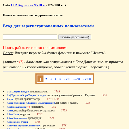
Сайт
СПбВедомости XVIII в.
(1728-1781 гг.)
Поиск по именам по содержанию газеты.
Вход для зарегистрированных пользователей
Поиск работает только по фамилиям
Совет
: Введите первые 2-4 буквы фамилии и нажмите "Искать".
{
записи с
(*)
- даны так, как встречаются в Базе Данных (т.е. не принято
решение об их корректировке, объединении с другой персоной)
}
1
2
3
4
5
..+10
..+50
..+100
, гол. приказчик
1763
[Аа] Хенрик ван дер
, секретарь ученого собрания в г. Гарлеме
1758
Аа [Христиан Карл Хенрик] ван дер
, архиеп. архангелогор.
1734-1736
Аарон
, еп. карел. и ладож.
1728
Аарон [(Еропкин Афанасий Владимирович)]
(*)
, констапель
1782
Абабуров Алексей
, сек.-майор Острогож. гусар. полка
1773
Абаза
, поручик
1782
Абаза Иван
, прапорщик
1779
Абаза Константин
1765
Абаковский Франц
, прапорщик
1781
Абакулов Евдоким Степанович