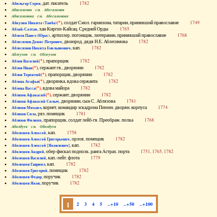
, дат. писатель
1782
Абильгор Серен
Абисаломов см. Абесаломов
Абисаломова см. Абесаломова
(*)
, солдат Смол. гарнизона, татарин, принявший православие
1749
Абкузин Никита (Танба)
, хан Киргиз-Кайсац. Средней Орды
1765
Аблай-Салтан
, артиллер. погонщик, лютеранин, принявший православие
1768
Аблеев Павел (Юрас)
, двоюрод. дядя Н.Е. Аблесимова
1782
Аблесимов Денис Петрович
, кап.
1782
Аблесимов Никита Емельянович
Аблеухов см. Облеухов
(*)
, прапорщик
1782
Аблов Василий
(*)
, сержант гв., дворянин
1782
Аблов Иван
(*)
, прапорщик, дворянин
1782
Аблов Терентий
(*)
, дворянка, вдова сержанта
1782
Аблова Агафья
(*)
, вдова майора
1782
Аблова Васса
(*)
, сержант, дворянин
1782
Аблязов Афанасий
, дворянин, сын С. Аблязова
1781
Аблязов Афанасий Силыч
, корнет, командир эскадрона Пензен. дворян. корпуса
1774
Аблязов Михаил
, ряз. помещик
1781
Аблязов Сила
, прапорщик, солдат лейб-гв. Преображ. полка
1768
Аблязов Филипп
Аболдуев см. Оболдуев
, кап.
1758
Аболешев Алексей
, орлов. помещик
1782
Аболешев Алексей Григорьевич
, кап.
1782
Аболешев Алексей [Яковлевич]
, обер-фискал подполк. ранга Астрах. порта
1751, 1765, 1782
Аболешев Андрей
, кап.-лейт. флота
1779
Аболешев Василий
, кап.
1782
Аболешев Гавриил
, помещик
1782
Аболешев Григорий
, поручик
1782
Аболешев Федор
, поручик
1782
Аболешев Яков
1
2
3
4
5
..+10
..+50
..+100