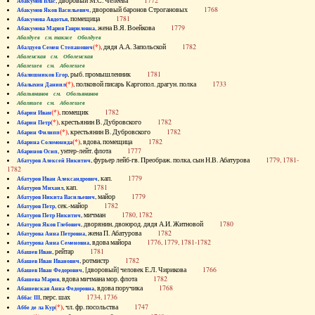
, дворовый М.С. Челеева
1772
Абакумов Влас
, дворовый баронов Строгановых
1768
Абакумов Яков Васильевич
, помещица
1781
Абакумова Авдотья
, жена В.Я. Воейкова
1779
Абакумова Мария Гавриловна
Абалдуев см. также Оболдуев
(*)
, дядя А.А. Запольской
1782
Абалдуев Семен Степанович
Абаленская см. Оболенская
Абалешев см. Аболешев
, рыб. промышленник
1781
Абалишников Егор
(*)
, полковой писарь Каргопол. драгун. полка
1733
Абалыхин Даниил
Абальянинов см. Обольянинов
Абаляшев см. Аболешев
(*)
, помещик
1782
Абарин Иван
(*)
, крестьянин В. Дубровского
1782
Абарин Петр
(*)
, крестьянин В. Дубровского
1782
Абарин Филипп
(*)
, вдова, помещица
1782
Абарина Соломонида
, унтер-лейт. флота
1777
Абаринов Осип
, фурьер лейб-гв. Преображ. полка, сын Н.В. Абатурова
1779, 1781-
Абатуров Алексей Никитич
1782
, кап.
1779
Абатуров Иван Александрович
, кап.
1781
Абатуров Михаил
, майор
1779
Абатуров Никита Васильевич
, сек.-майор
1782
Абатуров Петр
, мичман
1780, 1782
Абатуров Петр Никитич
, дворянин, двоюрод. дядя А.И. Житновой
1780
Абатуров Яков Глебович
, жена П. Абатурова
1782
Абатурова Анна Петровна
, вдова майора
1776, 1779, 1781-1782
Абатурова Анна Семеновна
, рейтар
1781
Абашев Иван
, ротмистр
1782
Абашев Иван Иванович
, [дворовый] человек Е.Л. Чирикова
1766
Абашев Иван Федорович
, вдова мичмана мор. флота
1782
Абашева Мария
, вдова поручика
1768
Абашевская Анна Федоровна
, перс. шах
1734, 1736
Аббас III
(*)
, чл. фр. посольства
1747
Аббе де ла Кур