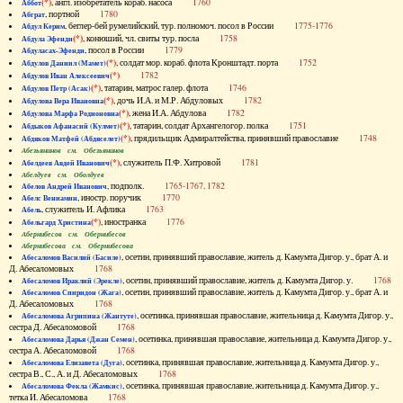
(*)
, англ. изобретатель кораб. насоса
1760
Аббот
, портной
1780
Абграт
, беглер-бей румелийский, тур. полномоч. посол в России
1775-1776
Абдул Керим
(*)
, конюший, чл. свиты тур. посла
1758
Абдула Эфенди
, посол в России
1779
Абдуласах-Эфенди
(*)
, солдат мор. кораб. флота Кронштадт. порта
1752
Абдулов Даниил (Мамет)
(*)
1782
Абдулов Иван Алексеевич
(*)
, татарин, матрос галер. флота
1746
Абдулов Петр (Асак)
(*)
, дочь И.А. и М.Р. Абдуловых
1782
Абдулова Вера Ивановна
(*)
, жена И.А. Абдулова
1782
Абдулова Марфа Родионовна
(*)
, татарин, солдат Архангелогор. полка
1751
Абдыков Афанасий (Кулмет)
(*)
, прядильщик Адмиралтейства, принявший православие
1748
Абдяков Матфей (Абдяселет)
Абезьянинов см. Обезьянинов
(*)
, служитель П.Ф. Хитровой
1781
Абелдеев Авдей Иванович
Абелдуев см. Оболдуев
, подполк.
1765-1767, 1782
Абелов Андрей Иванович
, иностр. поручик
1770
Абелс Вениамин
, служитель И. Афлика
1763
Абель
(*)
, иностранка
1776
Абельгард Христина
Абернибесов см. Обернибесов
Абернибесова см. Обернибесова
, осетин, принявший православие, житель д. Камумта Дигор. у., брат А. и
Абесаломов Василий (Басиле)
Д. Абесаломовых
1768
, осетин, принявший православие, житель д. Камумта Дигор. у.
1768
Абесаломов Ираклий (Эрекле)
, осетин, принявший православие, житель д. Камумта Дигор. у., брат А. и
Абесаломов Спиридон (Жага)
Д. Абесаломовых
1768
, осетинка, принявшая православие, жительница д. Камумта Дигор. у.,
Абесаломова Агрипина (Жантуте)
сестра Д. Абесаломовой
1768
, осетинка, принявшая православие, жительница д. Камумта Дигор. у.,
Абесаломова Дарья (Джан Семен)
сестра А. Абесаломовой
1768
, осетинка, принявшая православие, жительница д. Камумта Дигор. у.,
Абесаломова Елизавета (Дуга)
сестра В., С., А. и Д. Абесаломовых
1768
, осетинка, принявшая православие, жительница д. Камумта Дигор. у.,
Абесаломова Фекла (Жамкис)
тетка И. Абесаломова
1768