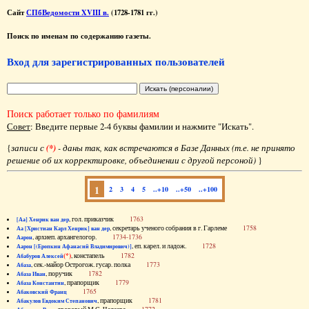
Сайт
СПбВедомости XVIII в.
(1728-1781 гг.)
Поиск по именам по содержанию газеты.
Вход для зарегистрированных пользователей
Поиск работает только по фамилиям
Совет
: Введите первые 2-4 буквы фамилии и нажмите "Искать".
{
записи с
(*)
- даны так, как встречаются в Базе Данных (т.е. не принято
решение об их корректировке, объединении с другой персоной)
}
1
2
3
4
5
..+10
..+50
..+100
, гол. приказчик
1763
[Аа] Хенрик ван дер
, секретарь ученого собрания в г. Гарлеме
1758
Аа [Христиан Карл Хенрик] ван дер
, архиеп. архангелогор.
1734-1736
Аарон
, еп. карел. и ладож.
1728
Аарон [(Еропкин Афанасий Владимирович)]
(*)
, констапель
1782
Абабуров Алексей
, сек.-майор Острогож. гусар. полка
1773
Абаза
, поручик
1782
Абаза Иван
, прапорщик
1779
Абаза Константин
1765
Абаковский Франц
, прапорщик
1781
Абакулов Евдоким Степанович