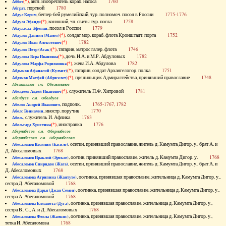
(*)
, англ. изобретатель кораб. насоса
1760
Аббот
, портной
1780
Абграт
, беглер-бей румелийский, тур. полномоч. посол в России
1775-1776
Абдул Керим
(*)
, конюший, чл. свиты тур. посла
1758
Абдула Эфенди
, посол в России
1779
Абдуласах-Эфенди
(*)
, солдат мор. кораб. флота Кронштадт. порта
1752
Абдулов Даниил (Мамет)
(*)
1782
Абдулов Иван Алексеевич
(*)
, татарин, матрос галер. флота
1746
Абдулов Петр (Асак)
(*)
, дочь И.А. и М.Р. Абдуловых
1782
Абдулова Вера Ивановна
(*)
, жена И.А. Абдулова
1782
Абдулова Марфа Родионовна
(*)
, татарин, солдат Архангелогор. полка
1751
Абдыков Афанасий (Кулмет)
(*)
, прядильщик Адмиралтейства, принявший православие
1748
Абдяков Матфей (Абдяселет)
Абезьянинов см. Обезьянинов
(*)
, служитель П.Ф. Хитровой
1781
Абелдеев Авдей Иванович
Абелдуев см. Оболдуев
, подполк.
1765-1767, 1782
Абелов Андрей Иванович
, иностр. поручик
1770
Абелс Вениамин
, служитель И. Афлика
1763
Абель
(*)
, иностранка
1776
Абельгард Христина
Абернибесов см. Обернибесов
Абернибесова см. Обернибесова
, осетин, принявший православие, житель д. Камумта Дигор. у., брат А. и
Абесаломов Василий (Басиле)
Д. Абесаломовых
1768
, осетин, принявший православие, житель д. Камумта Дигор. у.
1768
Абесаломов Ираклий (Эрекле)
, осетин, принявший православие, житель д. Камумта Дигор. у., брат А. и
Абесаломов Спиридон (Жага)
Д. Абесаломовых
1768
, осетинка, принявшая православие, жительница д. Камумта Дигор. у.,
Абесаломова Агрипина (Жантуте)
сестра Д. Абесаломовой
1768
, осетинка, принявшая православие, жительница д. Камумта Дигор. у.,
Абесаломова Дарья (Джан Семен)
сестра А. Абесаломовой
1768
, осетинка, принявшая православие, жительница д. Камумта Дигор. у.,
Абесаломова Елизавета (Дуга)
сестра В., С., А. и Д. Абесаломовых
1768
, осетинка, принявшая православие, жительница д. Камумта Дигор. у.,
Абесаломова Фекла (Жамкис)
тетка И. Абесаломова
1768