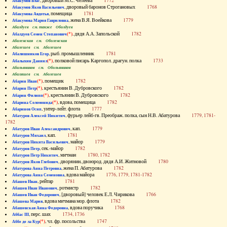
, дворовый М.С. Челеева
1772
Абакумов Влас
, дворовый баронов Строгановых
1768
Абакумов Яков Васильевич
, помещица
1781
Абакумова Авдотья
, жена В.Я. Воейкова
1779
Абакумова Мария Гавриловна
Абалдуев см. также Оболдуев
(*)
, дядя А.А. Запольской
1782
Абалдуев Семен Степанович
Абаленская см. Оболенская
Абалешев см. Аболешев
, рыб. промышленник
1781
Абалишников Егор
(*)
, полковой писарь Каргопол. драгун. полка
1733
Абалыхин Даниил
Абальянинов см. Обольянинов
Абаляшев см. Аболешев
(*)
, помещик
1782
Абарин Иван
(*)
, крестьянин В. Дубровского
1782
Абарин Петр
(*)
, крестьянин В. Дубровского
1782
Абарин Филипп
(*)
, вдова, помещица
1782
Абарина Соломонида
, унтер-лейт. флота
1777
Абаринов Осип
, фурьер лейб-гв. Преображ. полка, сын Н.В. Абатурова
1779, 1781-
Абатуров Алексей Никитич
1782
, кап.
1779
Абатуров Иван Александрович
, кап.
1781
Абатуров Михаил
, майор
1779
Абатуров Никита Васильевич
, сек.-майор
1782
Абатуров Петр
, мичман
1780, 1782
Абатуров Петр Никитич
, дворянин, двоюрод. дядя А.И. Житновой
1780
Абатуров Яков Глебович
, жена П. Абатурова
1782
Абатурова Анна Петровна
, вдова майора
1776, 1779, 1781-1782
Абатурова Анна Семеновна
, рейтар
1781
Абашев Иван
, ротмистр
1782
Абашев Иван Иванович
, [дворовый] человек Е.Л. Чирикова
1766
Абашев Иван Федорович
, вдова мичмана мор. флота
1782
Абашева Мария
, вдова поручика
1768
Абашевская Анна Федоровна
, перс. шах
1734, 1736
Аббас III
(*)
, чл. фр. посольства
1747
Аббе де ла Кур