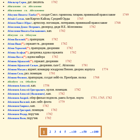
, дат. писатель
1782
Абильгор Серен
Абисаломов см. Абесаломов
Абисаломова см. Абесаломова
(*)
, солдат Смол. гарнизона, татарин, принявший православие
1749
Абкузин Никита (Танба)
, хан Киргиз-Кайсац. Средней Орды
1765
Аблай-Салтан
, артиллер. погонщик, лютеранин, принявший православие
1768
Аблеев Павел (Юрас)
, двоюрод. дядя Н.Е. Аблесимова
1782
Аблесимов Денис Петрович
, кап.
1782
Аблесимов Никита Емельянович
Аблеухов см. Облеухов
(*)
, прапорщик
1782
Аблов Василий
(*)
, сержант гв., дворянин
1782
Аблов Иван
(*)
, прапорщик, дворянин
1782
Аблов Терентий
(*)
, дворянка, вдова сержанта
1782
Аблова Агафья
(*)
, вдова майора
1782
Аблова Васса
(*)
, сержант, дворянин
1782
Аблязов Афанасий
, дворянин, сын С. Аблязова
1781
Аблязов Афанасий Силыч
, корнет, командир эскадрона Пензен. дворян. корпуса
1774
Аблязов Михаил
, ряз. помещик
1781
Аблязов Сила
, прапорщик, солдат лейб-гв. Преображ. полка
1768
Аблязов Филипп
Аболдуев см. Оболдуев
, кап.
1758
Аболешев Алексей
, орлов. помещик
1782
Аболешев Алексей Григорьевич
, кап.
1782
Аболешев Алексей [Яковлевич]
, обер-фискал подполк. ранга Астрах. порта
1751, 1765, 1782
Аболешев Андрей
, кап.-лейт. флота
1779
Аболешев Василий
, кап.
1782
Аболешев Гавриил
, помещик
1782
Аболешев Григорий
, поручик
1782
Аболешев Федор
, поручик
1782
Аболешев Яков
1
2
3
4
5
..+10
..+50
..+100