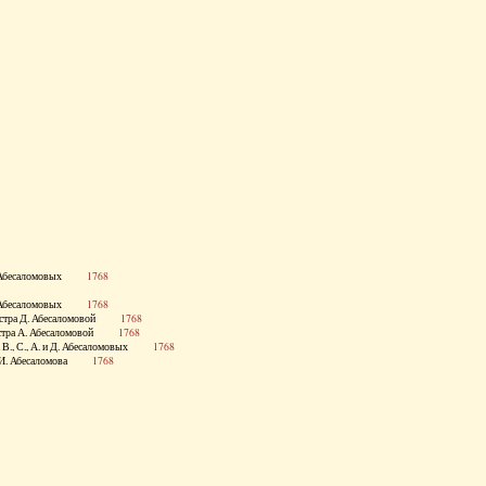
 и Д. Абесаломовых
1768
 и Д. Абесаломовых
1768
., сестра Д. Абесаломовой
1768
., сестра А. Абесаломовой
1768
стра В., С., А. и Д. Абесаломовых
1768
етка И. Абесаломова
1768