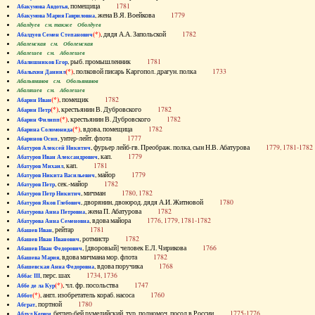
, помещица
1781
Абакумова Авдотья
, жена В.Я. Воейкова
1779
Абакумова Мария Гавриловна
Абалдуев см. также Оболдуев
(*)
, дядя А.А. Запольской
1782
Абалдуев Семен Степанович
Абаленская см. Оболенская
Абалешев см. Аболешев
, рыб. промышленник
1781
Абалишников Егор
(*)
, полковой писарь Каргопол. драгун. полка
1733
Абалыхин Даниил
Абальянинов см. Обольянинов
Абаляшев см. Аболешев
(*)
, помещик
1782
Абарин Иван
(*)
, крестьянин В. Дубровского
1782
Абарин Петр
(*)
, крестьянин В. Дубровского
1782
Абарин Филипп
(*)
, вдова, помещица
1782
Абарина Соломонида
, унтер-лейт. флота
1777
Абаринов Осип
, фурьер лейб-гв. Преображ. полка, сын Н.В. Абатурова
1779, 1781-1782
Абатуров Алексей Никитич
, кап.
1779
Абатуров Иван Александрович
, кап.
1781
Абатуров Михаил
, майор
1779
Абатуров Никита Васильевич
, сек.-майор
1782
Абатуров Петр
, мичман
1780, 1782
Абатуров Петр Никитич
, дворянин, двоюрод. дядя А.И. Житновой
1780
Абатуров Яков Глебович
, жена П. Абатурова
1782
Абатурова Анна Петровна
, вдова майора
1776, 1779, 1781-1782
Абатурова Анна Семеновна
, рейтар
1781
Абашев Иван
, ротмистр
1782
Абашев Иван Иванович
, [дворовый] человек Е.Л. Чирикова
1766
Абашев Иван Федорович
, вдова мичмана мор. флота
1782
Абашева Мария
, вдова поручика
1768
Абашевская Анна Федоровна
, перс. шах
1734, 1736
Аббас III
(*)
, чл. фр. посольства
1747
Аббе де ла Кур
(*)
, англ. изобретатель кораб. насоса
1760
Аббот
, портной
1780
Абграт
, беглер-бей румелийский, тур. полномоч. посол в России
1775-1776
Абдул Керим