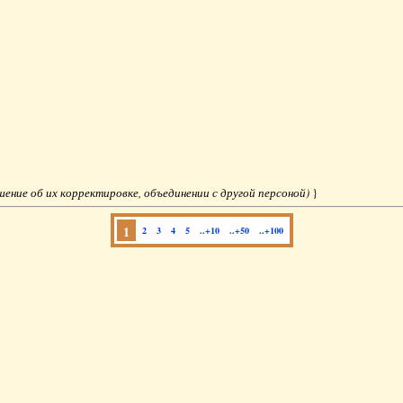
ешение об их корректировке, объединении с другой персоной)
}
1
2
3
4
5
..+10
..+50
..+100