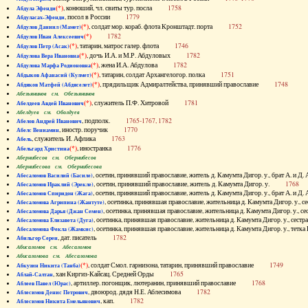
(*)
, конюший, чл. свиты тур. посла
1758
Абдула Эфенди
, посол в России
1779
Абдуласах-Эфенди
(*)
, солдат мор. кораб. флота Кронштадт. порта
1752
Абдулов Даниил (Мамет)
(*)
1782
Абдулов Иван Алексеевич
(*)
, татарин, матрос галер. флота
1746
Абдулов Петр (Асак)
(*)
, дочь И.А. и М.Р. Абдуловых
1782
Абдулова Вера Ивановна
(*)
, жена И.А. Абдулова
1782
Абдулова Марфа Родионовна
(*)
, татарин, солдат Архангелогор. полка
1751
Абдыков Афанасий (Кулмет)
(*)
, прядильщик Адмиралтейства, принявший православие
1748
Абдяков Матфей (Абдяселет)
Абезьянинов см. Обезьянинов
(*)
, служитель П.Ф. Хитровой
1781
Абелдеев Авдей Иванович
Абелдуев см. Оболдуев
, подполк.
1765-1767, 1782
Абелов Андрей Иванович
, иностр. поручик
1770
Абелс Вениамин
, служитель И. Афлика
1763
Абель
(*)
, иностранка
1776
Абельгард Христина
Абернибесов см. Обернибесов
Абернибесова см. Обернибесова
, осетин, принявший православие, житель д. Камумта Дигор. у., брат А.
Абесаломов Василий (Басиле)
, осетин, принявший православие, житель д. Камумта Дигор. у.
1768
Абесаломов Ираклий (Эрекле)
, осетин, принявший православие, житель д. Камумта Дигор. у., брат А.
Абесаломов Спиридон (Жага)
, осетинка, принявшая православие, жительница д. Камумта Дигор. у
Абесаломова Агрипина (Жантуте)
, осетинка, принявшая православие, жительница д. Камумта Дигор. у
Абесаломова Дарья (Джан Семен)
, осетинка, принявшая православие, жительница д. Камумта Дигор. у., се
Абесаломова Елизавета (Дуга)
, осетинка, принявшая православие, жительница д. Камумта Дигор. у., т
Абесаломова Фекла (Жамкис)
, дат. писатель
1782
Абильгор Серен
Абисаломов см. Абесаломов
Абисаломова см. Абесаломова
(*)
, солдат Смол. гарнизона, татарин, принявший православие
1749
Абкузин Никита (Танба)
, хан Киргиз-Кайсац. Средней Орды
1765
Аблай-Салтан
, артиллер. погонщик, лютеранин, принявший православие
1768
Аблеев Павел (Юрас)
, двоюрод. дядя Н.Е. Аблесимова
1782
Аблесимов Денис Петрович
, кап.
1782
Аблесимов Никита Емельянович