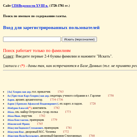
Сайт
СПбВедомости XVIII в.
(1728-1781 гг.)
Поиск по именам по содержанию газеты.
Вход для зарегистрированных пользователей
Поиск работает только по фамилиям
Совет
: Введите первые 2-4 буквы фамилии и нажмите "Искать".
{
записи с
(*)
- даны так, как встречаются в Базе Данных (т.е. не принято р
, гол. приказчик
1763
[Аа] Хенрик ван дер
, секретарь ученого собрания в г. Гарлеме
1758
Аа [Христиан Карл Хенрик] ван дер
, архиеп. архангелогор.
1734-1736
Аарон
, еп. карел. и ладож.
1728
Аарон [(Еропкин Афанасий Владимирович)]
(*)
, констапель
1782
Абабуров Алексей
, сек.-майор Острогож. гусар. полка
1773
Абаза
, поручик
1782
Абаза Иван
, прапорщик
1779
Абаза Константин
1765
Абаковский Франц
, прапорщик
1781
Абакулов Евдоким Степанович
, дворовый М.С. Челеева
1772
Абакумов Влас
, дворовый баронов Строгановых
1768
Абакумов Яков Васильевич