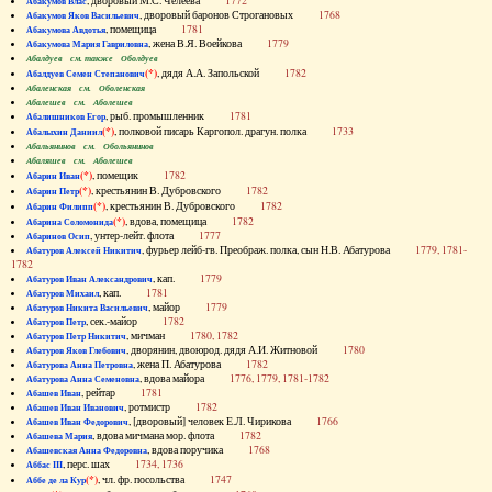
, дворовый М.С. Челеева
1772
Абакумов Влас
, дворовый баронов Строгановых
1768
Абакумов Яков Васильевич
, помещица
1781
Абакумова Авдотья
, жена В.Я. Воейкова
1779
Абакумова Мария Гавриловна
Абалдуев см. также Оболдуев
(*)
, дядя А.А. Запольской
1782
Абалдуев Семен Степанович
Абаленская см. Оболенская
Абалешев см. Аболешев
, рыб. промышленник
1781
Абалишников Егор
(*)
, полковой писарь Каргопол. драгун. полка
1733
Абалыхин Даниил
Абальянинов см. Обольянинов
Абаляшев см. Аболешев
(*)
, помещик
1782
Абарин Иван
(*)
, крестьянин В. Дубровского
1782
Абарин Петр
(*)
, крестьянин В. Дубровского
1782
Абарин Филипп
(*)
, вдова, помещица
1782
Абарина Соломонида
, унтер-лейт. флота
1777
Абаринов Осип
, фурьер лейб-гв. Преображ. полка, сын Н.В. Абатурова
1779, 1781-
Абатуров Алексей Никитич
1782
, кап.
1779
Абатуров Иван Александрович
, кап.
1781
Абатуров Михаил
, майор
1779
Абатуров Никита Васильевич
, сек.-майор
1782
Абатуров Петр
, мичман
1780, 1782
Абатуров Петр Никитич
, дворянин, двоюрод. дядя А.И. Житновой
1780
Абатуров Яков Глебович
, жена П. Абатурова
1782
Абатурова Анна Петровна
, вдова майора
1776, 1779, 1781-1782
Абатурова Анна Семеновна
, рейтар
1781
Абашев Иван
, ротмистр
1782
Абашев Иван Иванович
, [дворовый] человек Е.Л. Чирикова
1766
Абашев Иван Федорович
, вдова мичмана мор. флота
1782
Абашева Мария
, вдова поручика
1768
Абашевская Анна Федоровна
, перс. шах
1734, 1736
Аббас III
(*)
, чл. фр. посольства
1747
Аббе де ла Кур