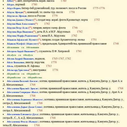
(*)
, англ. изобретатель кораб. насоса
1760
Аббот
, портной
1780
Абграт
, беглер-бей румелийский, тур. полномоч. посол в России
1775-1776
Абдул Керим
(*)
, конюший, чл. свиты тур. посла
1758
Абдула Эфенди
, посол в России
1779
Абдуласах-Эфенди
(*)
, солдат мор. кораб. флота Кронштадт. порта
1752
Абдулов Даниил (Мамет)
(*)
1782
Абдулов Иван Алексеевич
(*)
, татарин, матрос галер. флота
1746
Абдулов Петр (Асак)
(*)
, дочь И.А. и М.Р. Абдуловых
1782
Абдулова Вера Ивановна
(*)
, жена И.А. Абдулова
1782
Абдулова Марфа Родионовна
(*)
, татарин, солдат Архангелогор. полка
1751
Абдыков Афанасий (Кулмет)
(*)
, прядильщик Адмиралтейства, принявший православие
1748
Абдяков Матфей (Абдяселет)
Абезьянинов см. Обезьянинов
(*)
, служитель П.Ф. Хитровой
1781
Абелдеев Авдей Иванович
Абелдуев см. Оболдуев
, подполк.
1765-1767, 1782
Абелов Андрей Иванович
, иностр. поручик
1770
Абелс Вениамин
, служитель И. Афлика
1763
Абель
(*)
, иностранка
1776
Абельгард Христина
Абернибесов см. Обернибесов
Абернибесова см. Обернибесова
, осетин, принявший православие, житель д. Камумта Дигор. у., брат А. и
Абесаломов Василий (Басиле)
Д. Абесаломовых
1768
, осетин, принявший православие, житель д. Камумта Дигор. у.
1768
Абесаломов Ираклий (Эрекле)
, осетин, принявший православие, житель д. Камумта Дигор. у., брат А. и
Абесаломов Спиридон (Жага)
Д. Абесаломовых
1768
, осетинка, принявшая православие, жительница д. Камумта Дигор. у.,
Абесаломова Агрипина (Жантуте)
сестра Д. Абесаломовой
1768
, осетинка, принявшая православие, жительница д. Камумта Дигор. у.,
Абесаломова Дарья (Джан Семен)
сестра А. Абесаломовой
1768
, осетинка, принявшая православие, жительница д. Камумта Дигор. у.,
Абесаломова Елизавета (Дуга)
сестра В., С., А. и Д. Абесаломовых
1768
, осетинка, принявшая православие, жительница д. Камумта Дигор. у.,
Абесаломова Фекла (Жамкис)
тетка И. Абесаломова
1768