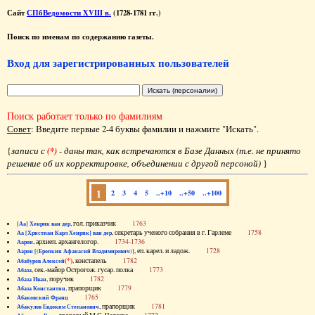
Сайт
СПбВедомости XVIII в.
(1728-1781 гг.)
Поиск по именам по содержанию газеты.
Вход для зарегистрированных пользователей
Поиск работает только по фамилиям
Совет
: Введите первые 2-4 буквы фамилии и нажмите "Искать".
{
записи с
(*)
- даны так, как встречаются в Базе Данных (т.е. не принято
решение об их корректировке, объединении с другой персоной)
}
1
2
3
4
5
..+10
..+50
..+100
, гол. приказчик
1763
[Аа] Хенрик ван дер
, секретарь ученого собрания в г. Гарлеме
1758
Аа [Христиан Карл Хенрик] ван дер
, архиеп. архангелогор.
1734-1736
Аарон
, еп. карел. и ладож.
1728
Аарон [(Еропкин Афанасий Владимирович)]
(*)
, констапель
1782
Абабуров Алексей
, сек.-майор Острогож. гусар. полка
1773
Абаза
, поручик
1782
Абаза Иван
, прапорщик
1779
Абаза Константин
1765
Абаковский Франц
, прапорщик
1781
Абакулов Евдоким Степанович