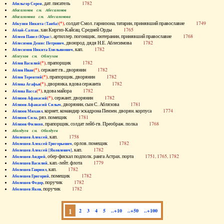
, дат. писатель
1782
Абильгор Серен
Абисаломов см. Абесаломов
Абисаломова см. Абесаломова
(*)
, солдат Смол. гарнизона, татарин, принявший православие
1749
Абкузин Никита (Танба)
, хан Киргиз-Кайсац. Средней Орды
1765
Аблай-Салтан
, артиллер. погонщик, лютеранин, принявший православие
1768
Аблеев Павел (Юрас)
, двоюрод. дядя Н.Е. Аблесимова
1782
Аблесимов Денис Петрович
, кап.
1782
Аблесимов Никита Емельянович
Аблеухов см. Облеухов
(*)
, прапорщик
1782
Аблов Василий
(*)
, сержант гв., дворянин
1782
Аблов Иван
(*)
, прапорщик, дворянин
1782
Аблов Терентий
(*)
, дворянка, вдова сержанта
1782
Аблова Агафья
(*)
, вдова майора
1782
Аблова Васса
(*)
, сержант, дворянин
1782
Аблязов Афанасий
, дворянин, сын С. Аблязова
1781
Аблязов Афанасий Силыч
, корнет, командир эскадрона Пензен. дворян. корпуса
1774
Аблязов Михаил
, ряз. помещик
1781
Аблязов Сила
, прапорщик, солдат лейб-гв. Преображ. полка
1768
Аблязов Филипп
Аболдуев см. Оболдуев
, кап.
1758
Аболешев Алексей
, орлов. помещик
1782
Аболешев Алексей Григорьевич
, кап.
1782
Аболешев Алексей [Яковлевич]
, обер-фискал подполк. ранга Астрах. порта
1751, 1765, 1782
Аболешев Андрей
, кап.-лейт. флота
1779
Аболешев Василий
, кап.
1782
Аболешев Гавриил
, помещик
1782
Аболешев Григорий
, поручик
1782
Аболешев Федор
, поручик
1782
Аболешев Яков
1
2
3
4
5
..+10
..+50
..+100