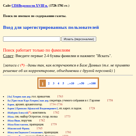
Сайт
СПбВедомости XVIII в.
(1728-1781 гг.)
Поиск по именам по содержанию газеты.
Вход для зарегистрированных пользователей
Поиск работает только по фамилиям
Совет
: Введите первые 2-4 буквы фамилии и нажмите "Искать".
{
записи с
(*)
- даны так, как встречаются в Базе Данных (т.е. не принято
решение об их корректировке, объединении с другой персоной)
}
1
2
3
4
5
..+10
..+50
..+100
, гол. приказчик
1763
[Аа] Хенрик ван дер
, секретарь ученого собрания в г. Гарлеме
1758
Аа [Христиан Карл Хенрик] ван дер
, архиеп. архангелогор.
1734-1736
Аарон
, еп. карел. и ладож.
1728
Аарон [(Еропкин Афанасий Владимирович)]
(*)
, констапель
1782
Абабуров Алексей
, сек.-майор Острогож. гусар. полка
1773
Абаза
, поручик
1782
Абаза Иван
, прапорщик
1779
Абаза Константин
1765
Абаковский Франц
, прапорщик
1781
Абакулов Евдоким Степанович