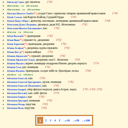
, дат. писатель
1782
Абильгор Серен
Абисаломов см. Абесаломов
Абисаломова см. Абесаломова
(*)
, солдат Смол. гарнизона, татарин, принявший православие
1749
Абкузин Никита (Танба)
, хан Киргиз-Кайсац. Средней Орды
1765
Аблай-Салтан
, артиллер. погонщик, лютеранин, принявший православие
1768
Аблеев Павел (Юрас)
, двоюрод. дядя Н.Е. Аблесимова
1782
Аблесимов Денис Петрович
, кап.
1782
Аблесимов Никита Емельянович
Аблеухов см. Облеухов
(*)
, прапорщик
1782
Аблов Василий
(*)
, сержант гв., дворянин
1782
Аблов Иван
(*)
, прапорщик, дворянин
1782
Аблов Терентий
(*)
, дворянка, вдова сержанта
1782
Аблова Агафья
(*)
, вдова майора
1782
Аблова Васса
(*)
, сержант, дворянин
1782
Аблязов Афанасий
, дворянин, сын С. Аблязова
1781
Аблязов Афанасий Силыч
, корнет, командир эскадрона Пензен. дворян. корпуса
1774
Аблязов Михаил
, ряз. помещик
1781
Аблязов Сила
, прапорщик, солдат лейб-гв. Преображ. полка
1768
Аблязов Филипп
Аболдуев см. Оболдуев
, кап.
1758
Аболешев Алексей
, орлов. помещик
1782
Аболешев Алексей Григорьевич
, кап.
1782
Аболешев Алексей [Яковлевич]
, обер-фискал подполк. ранга Астрах. порта
1751, 1765, 1782
Аболешев Андрей
, кап.-лейт. флота
1779
Аболешев Василий
, кап.
1782
Аболешев Гавриил
, помещик
1782
Аболешев Григорий
, поручик
1782
Аболешев Федор
, поручик
1782
Аболешев Яков
1
2
3
4
5
..+10
..+50
..+100