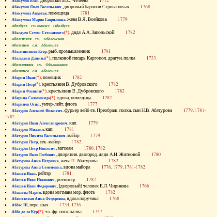
, дворовый М.С. Челеева
1772
Абакумов Влас
, дворовый баронов Строгановых
1768
Абакумов Яков Васильевич
, помещица
1781
Абакумова Авдотья
, жена В.Я. Воейкова
1779
Абакумова Мария Гавриловна
Абалдуев см. также Оболдуев
(*)
, дядя А.А. Запольской
1782
Абалдуев Семен Степанович
Абаленская см. Оболенская
Абалешев см. Аболешев
, рыб. промышленник
1781
Абалишников Егор
(*)
, полковой писарь Каргопол. драгун. полка
1733
Абалыхин Даниил
Абальянинов см. Обольянинов
Абаляшев см. Аболешев
(*)
, помещик
1782
Абарин Иван
(*)
, крестьянин В. Дубровского
1782
Абарин Петр
(*)
, крестьянин В. Дубровского
1782
Абарин Филипп
(*)
, вдова, помещица
1782
Абарина Соломонида
, унтер-лейт. флота
1777
Абаринов Осип
, фурьер лейб-гв. Преображ. полка, сын Н.В. Абатурова
1779, 1781-
Абатуров Алексей Никитич
1782
, кап.
1779
Абатуров Иван Александрович
, кап.
1781
Абатуров Михаил
, майор
1779
Абатуров Никита Васильевич
, сек.-майор
1782
Абатуров Петр
, мичман
1780, 1782
Абатуров Петр Никитич
, дворянин, двоюрод. дядя А.И. Житновой
1780
Абатуров Яков Глебович
, жена П. Абатурова
1782
Абатурова Анна Петровна
, вдова майора
1776, 1779, 1781-1782
Абатурова Анна Семеновна
, рейтар
1781
Абашев Иван
, ротмистр
1782
Абашев Иван Иванович
, [дворовый] человек Е.Л. Чирикова
1766
Абашев Иван Федорович
, вдова мичмана мор. флота
1782
Абашева Мария
, вдова поручика
1768
Абашевская Анна Федоровна
, перс. шах
1734, 1736
Аббас III
(*)
, чл. фр. посольства
1747
Аббе де ла Кур