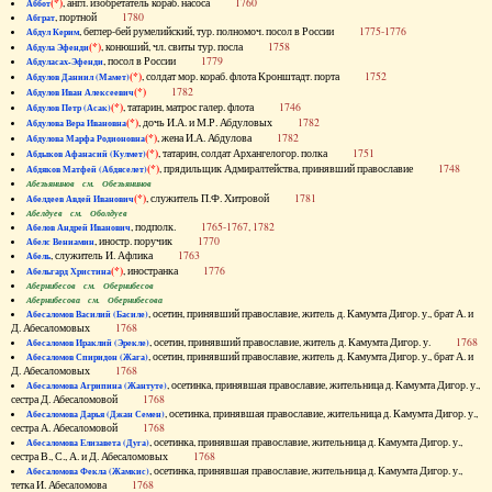
(*)
, англ. изобретатель кораб. насоса
1760
Аббот
, портной
1780
Абграт
, беглер-бей румелийский, тур. полномоч. посол в России
1775-1776
Абдул Керим
(*)
, конюший, чл. свиты тур. посла
1758
Абдула Эфенди
, посол в России
1779
Абдуласах-Эфенди
(*)
, солдат мор. кораб. флота Кронштадт. порта
1752
Абдулов Даниил (Мамет)
(*)
1782
Абдулов Иван Алексеевич
(*)
, татарин, матрос галер. флота
1746
Абдулов Петр (Асак)
(*)
, дочь И.А. и М.Р. Абдуловых
1782
Абдулова Вера Ивановна
(*)
, жена И.А. Абдулова
1782
Абдулова Марфа Родионовна
(*)
, татарин, солдат Архангелогор. полка
1751
Абдыков Афанасий (Кулмет)
(*)
, прядильщик Адмиралтейства, принявший православие
1748
Абдяков Матфей (Абдяселет)
Абезьянинов см. Обезьянинов
(*)
, служитель П.Ф. Хитровой
1781
Абелдеев Авдей Иванович
Абелдуев см. Оболдуев
, подполк.
1765-1767, 1782
Абелов Андрей Иванович
, иностр. поручик
1770
Абелс Вениамин
, служитель И. Афлика
1763
Абель
(*)
, иностранка
1776
Абельгард Христина
Абернибесов см. Обернибесов
Абернибесова см. Обернибесова
, осетин, принявший православие, житель д. Камумта Дигор. у., брат А. и
Абесаломов Василий (Басиле)
Д. Абесаломовых
1768
, осетин, принявший православие, житель д. Камумта Дигор. у.
1768
Абесаломов Ираклий (Эрекле)
, осетин, принявший православие, житель д. Камумта Дигор. у., брат А. и
Абесаломов Спиридон (Жага)
Д. Абесаломовых
1768
, осетинка, принявшая православие, жительница д. Камумта Дигор. у.,
Абесаломова Агрипина (Жантуте)
сестра Д. Абесаломовой
1768
, осетинка, принявшая православие, жительница д. Камумта Дигор. у.,
Абесаломова Дарья (Джан Семен)
сестра А. Абесаломовой
1768
, осетинка, принявшая православие, жительница д. Камумта Дигор. у.,
Абесаломова Елизавета (Дуга)
сестра В., С., А. и Д. Абесаломовых
1768
, осетинка, принявшая православие, жительница д. Камумта Дигор. у.,
Абесаломова Фекла (Жамкис)
тетка И. Абесаломова
1768