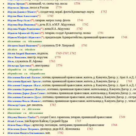
(*)
, конюший, чл. свиты тур. посла
1758
Абдула Эфенди
, посол в России
1779
Абдуласах-Эфенди
(*)
, солдат мор. кораб. флота Кронштадт. порта
1752
Абдулов Даниил (Мамет)
(*)
1782
Абдулов Иван Алексеевич
(*)
, татарин, матрос галер. флота
1746
Абдулов Петр (Асак)
(*)
, дочь И.А. и М.Р. Абдуловых
1782
Абдулова Вера Ивановна
(*)
, жена И.А. Абдулова
1782
Абдулова Марфа Родионовна
(*)
, татарин, солдат Архангелогор. полка
1751
Абдыков Афанасий (Кулмет)
(*)
, прядильщик Адмиралтейства, принявший православие
1748
Абдяков Матфей (Абдяселет)
Абезьянинов см. Обезьянинов
(*)
, служитель П.Ф. Хитровой
1781
Абелдеев Авдей Иванович
Абелдуев см. Оболдуев
, подполк.
1765-1767, 1782
Абелов Андрей Иванович
, иностр. поручик
1770
Абелс Вениамин
, служитель И. Афлика
1763
Абель
(*)
, иностранка
1776
Абельгард Христина
Абернибесов см. Обернибесов
Абернибесова см. Обернибесова
, осетин, принявший православие, житель д. Камумта Дигор. у., брат А.
Абесаломов Василий (Басиле)
, осетин, принявший православие, житель д. Камумта Дигор. у.
1768
Абесаломов Ираклий (Эрекле)
, осетин, принявший православие, житель д. Камумта Дигор. у., брат А.
Абесаломов Спиридон (Жага)
, осетинка, принявшая православие, жительница д. Камумта Дигор. у
Абесаломова Агрипина (Жантуте)
, осетинка, принявшая православие, жительница д. Камумта Дигор. у
Абесаломова Дарья (Джан Семен)
, осетинка, принявшая православие, жительница д. Камумта Дигор. у., се
Абесаломова Елизавета (Дуга)
, осетинка, принявшая православие, жительница д. Камумта Дигор. у., т
Абесаломова Фекла (Жамкис)
, дат. писатель
1782
Абильгор Серен
Абисаломов см. Абесаломов
Абисаломова см. Абесаломова
(*)
, солдат Смол. гарнизона, татарин, принявший православие
1749
Абкузин Никита (Танба)
, хан Киргиз-Кайсац. Средней Орды
1765
Аблай-Салтан
, артиллер. погонщик, лютеранин, принявший православие
1768
Аблеев Павел (Юрас)
, двоюрод. дядя Н.Е. Аблесимова
1782
Аблесимов Денис Петрович
, кап.
1782
Аблесимов Никита Емельянович