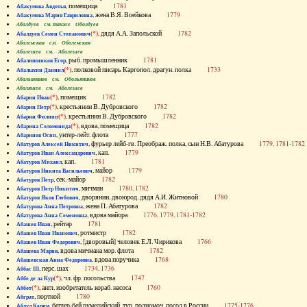
, помещица
1781
Абакумова Авдотья
, жена В.Я. Воейкова
1779
Абакумова Мария Гавриловна
Абалдуев см. также Оболдуев
(*)
, дядя А.А. Запольской
1782
Абалдуев Семен Степанович
Абаленская см. Оболенская
Абалешев см. Аболешев
, рыб. промышленник
1781
Абалишников Егор
(*)
, полковой писарь Каргопол. драгун. полка
1733
Абалыхин Даниил
Абальянинов см. Обольянинов
Абаляшев см. Аболешев
(*)
, помещик
1782
Абарин Иван
(*)
, крестьянин В. Дубровского
1782
Абарин Петр
(*)
, крестьянин В. Дубровского
1782
Абарин Филипп
(*)
, вдова, помещица
1782
Абарина Соломонида
, унтер-лейт. флота
1777
Абаринов Осип
, фурьер лейб-гв. Преображ. полка, сын Н.В. Абатурова
1779, 1781-1782
Абатуров Алексей Никитич
, кап.
1779
Абатуров Иван Александрович
, кап.
1781
Абатуров Михаил
, майор
1779
Абатуров Никита Васильевич
, сек.-майор
1782
Абатуров Петр
, мичман
1780, 1782
Абатуров Петр Никитич
, дворянин, двоюрод. дядя А.И. Житновой
1780
Абатуров Яков Глебович
, жена П. Абатурова
1782
Абатурова Анна Петровна
, вдова майора
1776, 1779, 1781-1782
Абатурова Анна Семеновна
, рейтар
1781
Абашев Иван
, ротмистр
1782
Абашев Иван Иванович
, [дворовый] человек Е.Л. Чирикова
1766
Абашев Иван Федорович
, вдова мичмана мор. флота
1782
Абашева Мария
, вдова поручика
1768
Абашевская Анна Федоровна
, перс. шах
1734, 1736
Аббас III
(*)
, чл. фр. посольства
1747
Аббе де ла Кур
(*)
, англ. изобретатель кораб. насоса
1760
Аббот
, портной
1780
Абграт
, беглер-бей румелийский, тур. полномоч. посол в России
1775-1776
Абдул Керим