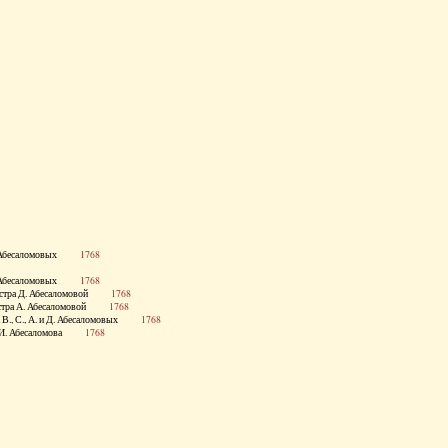
 и Д. Абесаломовых
1768
 и Д. Абесаломовых
1768
., сестра Д. Абесаломовой
1768
., сестра А. Абесаломовой
1768
стра В., С., А. и Д. Абесаломовых
1768
етка И. Абесаломова
1768