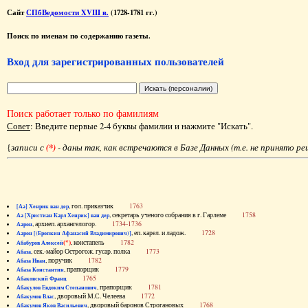
Сайт
СПбВедомости XVIII в.
(1728-1781 гг.)
Поиск по именам по содержанию газеты.
Вход для зарегистрированных пользователей
Поиск работает только по фамилиям
Совет
: Введите первые 2-4 буквы фамилии и нажмите "Искать".
{
записи с
(*)
- даны так, как встречаются в Базе Данных (т.е. не принято р
, гол. приказчик
1763
[Аа] Хенрик ван дер
, секретарь ученого собрания в г. Гарлеме
1758
Аа [Христиан Карл Хенрик] ван дер
, архиеп. архангелогор.
1734-1736
Аарон
, еп. карел. и ладож.
1728
Аарон [(Еропкин Афанасий Владимирович)]
(*)
, констапель
1782
Абабуров Алексей
, сек.-майор Острогож. гусар. полка
1773
Абаза
, поручик
1782
Абаза Иван
, прапорщик
1779
Абаза Константин
1765
Абаковский Франц
, прапорщик
1781
Абакулов Евдоким Степанович
, дворовый М.С. Челеева
1772
Абакумов Влас
, дворовый баронов Строгановых
1768
Абакумов Яков Васильевич