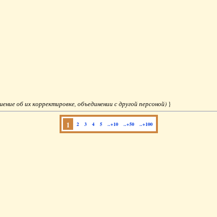
ешение об их корректировке, объединении с другой персоной)
}
1
2
3
4
5
..+10
..+50
..+100