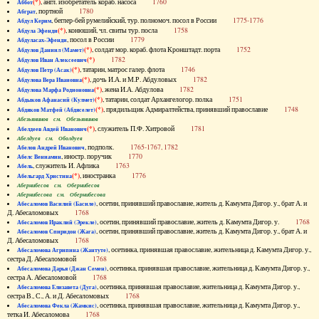
(*)
, англ. изобретатель кораб. насоса
1760
Аббот
, портной
1780
Абграт
, беглер-бей румелийский, тур. полномоч. посол в России
1775-1776
Абдул Керим
(*)
, конюший, чл. свиты тур. посла
1758
Абдула Эфенди
, посол в России
1779
Абдуласах-Эфенди
(*)
, солдат мор. кораб. флота Кронштадт. порта
1752
Абдулов Даниил (Мамет)
(*)
1782
Абдулов Иван Алексеевич
(*)
, татарин, матрос галер. флота
1746
Абдулов Петр (Асак)
(*)
, дочь И.А. и М.Р. Абдуловых
1782
Абдулова Вера Ивановна
(*)
, жена И.А. Абдулова
1782
Абдулова Марфа Родионовна
(*)
, татарин, солдат Архангелогор. полка
1751
Абдыков Афанасий (Кулмет)
(*)
, прядильщик Адмиралтейства, принявший православие
1748
Абдяков Матфей (Абдяселет)
Абезьянинов см. Обезьянинов
(*)
, служитель П.Ф. Хитровой
1781
Абелдеев Авдей Иванович
Абелдуев см. Оболдуев
, подполк.
1765-1767, 1782
Абелов Андрей Иванович
, иностр. поручик
1770
Абелс Вениамин
, служитель И. Афлика
1763
Абель
(*)
, иностранка
1776
Абельгард Христина
Абернибесов см. Обернибесов
Абернибесова см. Обернибесова
, осетин, принявший православие, житель д. Камумта Дигор. у., брат А. и
Абесаломов Василий (Басиле)
Д. Абесаломовых
1768
, осетин, принявший православие, житель д. Камумта Дигор. у.
1768
Абесаломов Ираклий (Эрекле)
, осетин, принявший православие, житель д. Камумта Дигор. у., брат А. и
Абесаломов Спиридон (Жага)
Д. Абесаломовых
1768
, осетинка, принявшая православие, жительница д. Камумта Дигор. у.,
Абесаломова Агрипина (Жантуте)
сестра Д. Абесаломовой
1768
, осетинка, принявшая православие, жительница д. Камумта Дигор. у.,
Абесаломова Дарья (Джан Семен)
сестра А. Абесаломовой
1768
, осетинка, принявшая православие, жительница д. Камумта Дигор. у.,
Абесаломова Елизавета (Дуга)
сестра В., С., А. и Д. Абесаломовых
1768
, осетинка, принявшая православие, жительница д. Камумта Дигор. у.,
Абесаломова Фекла (Жамкис)
тетка И. Абесаломова
1768