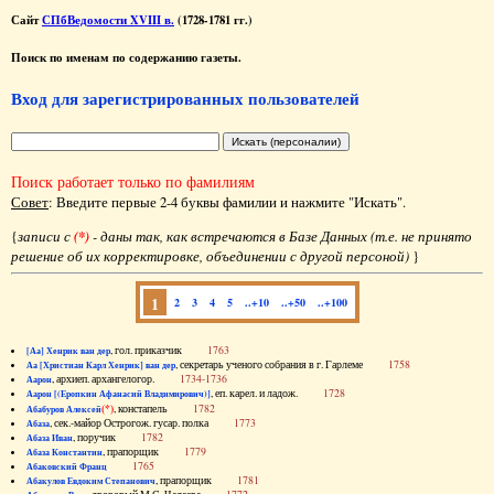
Сайт
СПбВедомости XVIII в.
(1728-1781 гг.)
Поиск по именам по содержанию газеты.
Вход для зарегистрированных пользователей
Поиск работает только по фамилиям
Совет
: Введите первые 2-4 буквы фамилии и нажмите "Искать".
{
записи с
(*)
- даны так, как встречаются в Базе Данных (т.е. не принято
решение об их корректировке, объединении с другой персоной)
}
1
2
3
4
5
..+10
..+50
..+100
, гол. приказчик
1763
[Аа] Хенрик ван дер
, секретарь ученого собрания в г. Гарлеме
1758
Аа [Христиан Карл Хенрик] ван дер
, архиеп. архангелогор.
1734-1736
Аарон
, еп. карел. и ладож.
1728
Аарон [(Еропкин Афанасий Владимирович)]
(*)
, констапель
1782
Абабуров Алексей
, сек.-майор Острогож. гусар. полка
1773
Абаза
, поручик
1782
Абаза Иван
, прапорщик
1779
Абаза Константин
1765
Абаковский Франц
, прапорщик
1781
Абакулов Евдоким Степанович