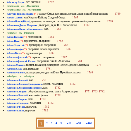
, дат. писатель
1782
Абильгор Серен
Абисаломов см. Абесаломов
Абисаломова см. Абесаломова
(*)
, солдат Смол. гарнизона, татарин, принявший православие
1749
Абкузин Никита (Танба)
, хан Киргиз-Кайсац. Средней Орды
1765
Аблай-Салтан
, артиллер. погонщик, лютеранин, принявший православие
1768
Аблеев Павел (Юрас)
, двоюрод. дядя Н.Е. Аблесимова
1782
Аблесимов Денис Петрович
, кап.
1782
Аблесимов Никита Емельянович
Аблеухов см. Облеухов
(*)
, прапорщик
1782
Аблов Василий
(*)
, сержант гв., дворянин
1782
Аблов Иван
(*)
, прапорщик, дворянин
1782
Аблов Терентий
(*)
, дворянка, вдова сержанта
1782
Аблова Агафья
(*)
, вдова майора
1782
Аблова Васса
(*)
, сержант, дворянин
1782
Аблязов Афанасий
, дворянин, сын С. Аблязова
1781
Аблязов Афанасий Силыч
, корнет, командир эскадрона Пензен. дворян. корпуса
1774
Аблязов Михаил
, ряз. помещик
1781
Аблязов Сила
, прапорщик, солдат лейб-гв. Преображ. полка
1768
Аблязов Филипп
Аболдуев см. Оболдуев
, кап.
1758
Аболешев Алексей
, орлов. помещик
1782
Аболешев Алексей Григорьевич
, кап.
1782
Аболешев Алексей [Яковлевич]
, обер-фискал подполк. ранга Астрах. порта
1751, 1765, 1782
Аболешев Андрей
, кап.-лейт. флота
1779
Аболешев Василий
, кап.
1782
Аболешев Гавриил
, помещик
1782
Аболешев Григорий
, поручик
1782
Аболешев Федор
, поручик
1782
Аболешев Яков
1
2
3
4
5
..+10
..+50
..+100