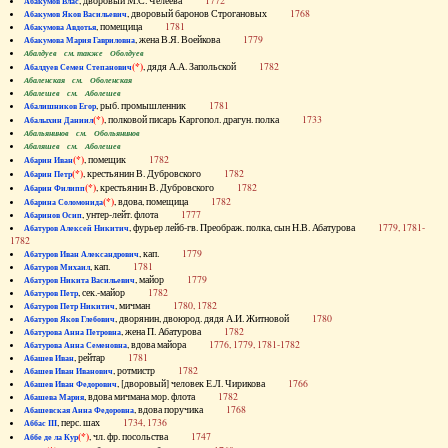
, дворовый М.С. Челеева
1772
Абакумов Влас
, дворовый баронов Строгановых
1768
Абакумов Яков Васильевич
, помещица
1781
Абакумова Авдотья
, жена В.Я. Воейкова
1779
Абакумова Мария Гавриловна
Абалдуев см. также Оболдуев
(*)
, дядя А.А. Запольской
1782
Абалдуев Семен Степанович
Абаленская см. Оболенская
Абалешев см. Аболешев
, рыб. промышленник
1781
Абалишников Егор
(*)
, полковой писарь Каргопол. драгун. полка
1733
Абалыхин Даниил
Абальянинов см. Обольянинов
Абаляшев см. Аболешев
(*)
, помещик
1782
Абарин Иван
(*)
, крестьянин В. Дубровского
1782
Абарин Петр
(*)
, крестьянин В. Дубровского
1782
Абарин Филипп
(*)
, вдова, помещица
1782
Абарина Соломонида
, унтер-лейт. флота
1777
Абаринов Осип
, фурьер лейб-гв. Преображ. полка, сын Н.В. Абатурова
1779, 1781-
Абатуров Алексей Никитич
1782
, кап.
1779
Абатуров Иван Александрович
, кап.
1781
Абатуров Михаил
, майор
1779
Абатуров Никита Васильевич
, сек.-майор
1782
Абатуров Петр
, мичман
1780, 1782
Абатуров Петр Никитич
, дворянин, двоюрод. дядя А.И. Житновой
1780
Абатуров Яков Глебович
, жена П. Абатурова
1782
Абатурова Анна Петровна
, вдова майора
1776, 1779, 1781-1782
Абатурова Анна Семеновна
, рейтар
1781
Абашев Иван
, ротмистр
1782
Абашев Иван Иванович
, [дворовый] человек Е.Л. Чирикова
1766
Абашев Иван Федорович
, вдова мичмана мор. флота
1782
Абашева Мария
, вдова поручика
1768
Абашевская Анна Федоровна
, перс. шах
1734, 1736
Аббас III
(*)
, чл. фр. посольства
1747
Аббе де ла Кур