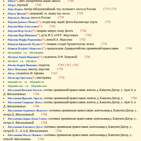
(*)
, англ. изобретатель кораб. насоса
1760
Аббот
, портной
1780
Абграт
, беглер-бей румелийский, тур. полномоч. посол в России
1775-1776
Абдул Керим
(*)
, конюший, чл. свиты тур. посла
1758
Абдула Эфенди
, посол в России
1779
Абдуласах-Эфенди
(*)
, солдат мор. кораб. флота Кронштадт. порта
1752
Абдулов Даниил (Мамет)
(*)
1782
Абдулов Иван Алексеевич
(*)
, татарин, матрос галер. флота
1746
Абдулов Петр (Асак)
(*)
, дочь И.А. и М.Р. Абдуловых
1782
Абдулова Вера Ивановна
(*)
, жена И.А. Абдулова
1782
Абдулова Марфа Родионовна
(*)
, татарин, солдат Архангелогор. полка
1751
Абдыков Афанасий (Кулмет)
(*)
, прядильщик Адмиралтейства, принявший православие
1748
Абдяков Матфей (Абдяселет)
Абезьянинов см. Обезьянинов
(*)
, служитель П.Ф. Хитровой
1781
Абелдеев Авдей Иванович
Абелдуев см. Оболдуев
, подполк.
1765-1767, 1782
Абелов Андрей Иванович
, иностр. поручик
1770
Абелс Вениамин
, служитель И. Афлика
1763
Абель
(*)
, иностранка
1776
Абельгард Христина
Абернибесов см. Обернибесов
Абернибесова см. Обернибесова
, осетин, принявший православие, житель д. Камумта Дигор. у., брат А. и
Абесаломов Василий (Басиле)
Д. Абесаломовых
1768
, осетин, принявший православие, житель д. Камумта Дигор. у.
1768
Абесаломов Ираклий (Эрекле)
, осетин, принявший православие, житель д. Камумта Дигор. у., брат А. и
Абесаломов Спиридон (Жага)
Д. Абесаломовых
1768
, осетинка, принявшая православие, жительница д. Камумта Дигор. у.,
Абесаломова Агрипина (Жантуте)
сестра Д. Абесаломовой
1768
, осетинка, принявшая православие, жительница д. Камумта Дигор. у.,
Абесаломова Дарья (Джан Семен)
сестра А. Абесаломовой
1768
, осетинка, принявшая православие, жительница д. Камумта Дигор. у.,
Абесаломова Елизавета (Дуга)
сестра В., С., А. и Д. Абесаломовых
1768
, осетинка, принявшая православие, жительница д. Камумта Дигор. у.,
Абесаломова Фекла (Жамкис)
тетка И. Абесаломова
1768