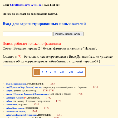
Сайт
СПбВедомости XVIII в.
(1728-1781 гг.)
Поиск по именам по содержанию газеты.
Вход для зарегистрированных пользователей
Поиск работает только по фамилиям
Совет
: Введите первые 2-4 буквы фамилии и нажмите "Искать".
{
записи с
(*)
- даны так, как встречаются в Базе Данных (т.е. не принято
решение об их корректировке, объединении с другой персоной)
}
1
2
3
4
5
..+10
..+50
..+100
, гол. приказчик
1763
[Аа] Хенрик ван дер
, секретарь ученого собрания в г. Гарлеме
1758
Аа [Христиан Карл Хенрик] ван дер
, архиеп. архангелогор.
1734-1736
Аарон
, еп. карел. и ладож.
1728
Аарон [(Еропкин Афанасий Владимирович)]
(*)
, констапель
1782
Абабуров Алексей
, сек.-майор Острогож. гусар. полка
1773
Абаза
, поручик
1782
Абаза Иван
, прапорщик
1779
Абаза Константин
1765
Абаковский Франц
, прапорщик
1781
Абакулов Евдоким Степанович