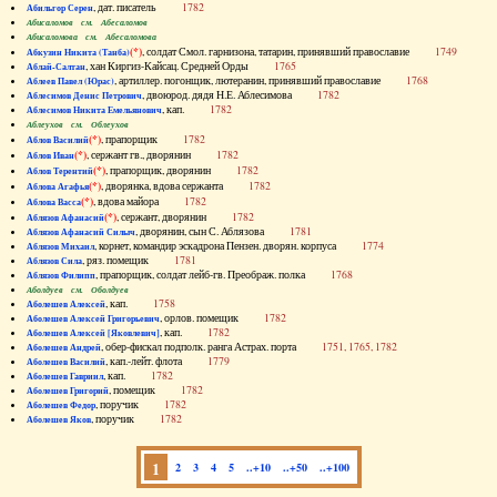
, дат. писатель
1782
Абильгор Серен
Абисаломов см. Абесаломов
Абисаломова см. Абесаломова
(*)
, солдат Смол. гарнизона, татарин, принявший православие
1749
Абкузин Никита (Танба)
, хан Киргиз-Кайсац. Средней Орды
1765
Аблай-Салтан
, артиллер. погонщик, лютеранин, принявший православие
1768
Аблеев Павел (Юрас)
, двоюрод. дядя Н.Е. Аблесимова
1782
Аблесимов Денис Петрович
, кап.
1782
Аблесимов Никита Емельянович
Аблеухов см. Облеухов
(*)
, прапорщик
1782
Аблов Василий
(*)
, сержант гв., дворянин
1782
Аблов Иван
(*)
, прапорщик, дворянин
1782
Аблов Терентий
(*)
, дворянка, вдова сержанта
1782
Аблова Агафья
(*)
, вдова майора
1782
Аблова Васса
(*)
, сержант, дворянин
1782
Аблязов Афанасий
, дворянин, сын С. Аблязова
1781
Аблязов Афанасий Силыч
, корнет, командир эскадрона Пензен. дворян. корпуса
1774
Аблязов Михаил
, ряз. помещик
1781
Аблязов Сила
, прапорщик, солдат лейб-гв. Преображ. полка
1768
Аблязов Филипп
Аболдуев см. Оболдуев
, кап.
1758
Аболешев Алексей
, орлов. помещик
1782
Аболешев Алексей Григорьевич
, кап.
1782
Аболешев Алексей [Яковлевич]
, обер-фискал подполк. ранга Астрах. порта
1751, 1765, 1782
Аболешев Андрей
, кап.-лейт. флота
1779
Аболешев Василий
, кап.
1782
Аболешев Гавриил
, помещик
1782
Аболешев Григорий
, поручик
1782
Аболешев Федор
, поручик
1782
Аболешев Яков
1
2
3
4
5
..+10
..+50
..+100