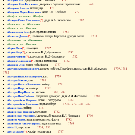
, дворовый М.С. Челеева
1772
Абакумов Влас
, дворовый баронов Строгановых
1768
Абакумов Яков Васильевич
, помещица
1781
Абакумова Авдотья
, жена В.Я. Воейкова
1779
Абакумова Мария Гавриловна
Абалдуев см. также Оболдуев
(*)
, дядя А.А. Запольской
1782
Абалдуев Семен Степанович
Абаленская см. Оболенская
Абалешев см. Аболешев
, рыб. промышленник
1781
Абалишников Егор
(*)
, полковой писарь Каргопол. драгун. полка
1733
Абалыхин Даниил
Абальянинов см. Обольянинов
Абаляшев см. Аболешев
(*)
, помещик
1782
Абарин Иван
(*)
, крестьянин В. Дубровского
1782
Абарин Петр
(*)
, крестьянин В. Дубровского
1782
Абарин Филипп
(*)
, вдова, помещица
1782
Абарина Соломонида
, унтер-лейт. флота
1777
Абаринов Осип
, фурьер лейб-гв. Преображ. полка, сын Н.В. Абатурова
1779, 1781-
Абатуров Алексей Никитич
1782
, кап.
1779
Абатуров Иван Александрович
, кап.
1781
Абатуров Михаил
, майор
1779
Абатуров Никита Васильевич
, сек.-майор
1782
Абатуров Петр
, мичман
1780, 1782
Абатуров Петр Никитич
, дворянин, двоюрод. дядя А.И. Житновой
1780
Абатуров Яков Глебович
, жена П. Абатурова
1782
Абатурова Анна Петровна
, вдова майора
1776, 1779, 1781-1782
Абатурова Анна Семеновна
, рейтар
1781
Абашев Иван
, ротмистр
1782
Абашев Иван Иванович
, [дворовый] человек Е.Л. Чирикова
1766
Абашев Иван Федорович
, вдова мичмана мор. флота
1782
Абашева Мария
, вдова поручика
1768
Абашевская Анна Федоровна
, перс. шах
1734, 1736
Аббас III
(*)
, чл. фр. посольства
1747
Аббе де ла Кур