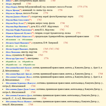
(*)
, англ. изобретатель кораб. насоса
1760
Аббот
, портной
1780
Абграт
, беглер-бей румелийский, тур. полномоч. посол в России
1775-1776
Абдул Керим
(*)
, конюший, чл. свиты тур. посла
1758
Абдула Эфенди
, посол в России
1779
Абдуласах-Эфенди
(*)
, солдат мор. кораб. флота Кронштадт. порта
1752
Абдулов Даниил (Мамет)
(*)
1782
Абдулов Иван Алексеевич
(*)
, татарин, матрос галер. флота
1746
Абдулов Петр (Асак)
(*)
, дочь И.А. и М.Р. Абдуловых
1782
Абдулова Вера Ивановна
(*)
, жена И.А. Абдулова
1782
Абдулова Марфа Родионовна
(*)
, татарин, солдат Архангелогор. полка
1751
Абдыков Афанасий (Кулмет)
(*)
, прядильщик Адмиралтейства, принявший православие
1748
Абдяков Матфей (Абдяселет)
Абезьянинов см. Обезьянинов
(*)
, служитель П.Ф. Хитровой
1781
Абелдеев Авдей Иванович
Абелдуев см. Оболдуев
, подполк.
1765-1767, 1782
Абелов Андрей Иванович
, иностр. поручик
1770
Абелс Вениамин
, служитель И. Афлика
1763
Абель
(*)
, иностранка
1776
Абельгард Христина
Абернибесов см. Обернибесов
Абернибесова см. Обернибесова
, осетин, принявший православие, житель д. Камумта Дигор. у., брат А. и
Абесаломов Василий (Басиле)
Д. Абесаломовых
1768
, осетин, принявший православие, житель д. Камумта Дигор. у.
1768
Абесаломов Ираклий (Эрекле)
, осетин, принявший православие, житель д. Камумта Дигор. у., брат А. и
Абесаломов Спиридон (Жага)
Д. Абесаломовых
1768
, осетинка, принявшая православие, жительница д. Камумта Дигор. у.,
Абесаломова Агрипина (Жантуте)
сестра Д. Абесаломовой
1768
, осетинка, принявшая православие, жительница д. Камумта Дигор. у.,
Абесаломова Дарья (Джан Семен)
сестра А. Абесаломовой
1768
, осетинка, принявшая православие, жительница д. Камумта Дигор. у.,
Абесаломова Елизавета (Дуга)
сестра В., С., А. и Д. Абесаломовых
1768
, осетинка, принявшая православие, жительница д. Камумта Дигор. у.,
Абесаломова Фекла (Жамкис)
тетка И. Абесаломова
1768