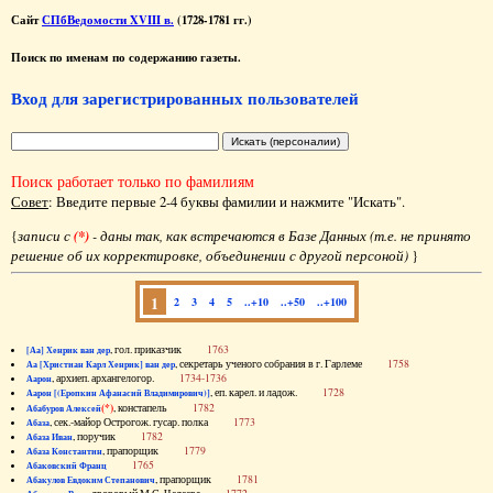
Сайт
СПбВедомости XVIII в.
(1728-1781 гг.)
Поиск по именам по содержанию газеты.
Вход для зарегистрированных пользователей
Поиск работает только по фамилиям
Совет
: Введите первые 2-4 буквы фамилии и нажмите "Искать".
{
записи с
(*)
- даны так, как встречаются в Базе Данных (т.е. не принято
решение об их корректировке, объединении с другой персоной)
}
1
2
3
4
5
..+10
..+50
..+100
, гол. приказчик
1763
[Аа] Хенрик ван дер
, секретарь ученого собрания в г. Гарлеме
1758
Аа [Христиан Карл Хенрик] ван дер
, архиеп. архангелогор.
1734-1736
Аарон
, еп. карел. и ладож.
1728
Аарон [(Еропкин Афанасий Владимирович)]
(*)
, констапель
1782
Абабуров Алексей
, сек.-майор Острогож. гусар. полка
1773
Абаза
, поручик
1782
Абаза Иван
, прапорщик
1779
Абаза Константин
1765
Абаковский Франц
, прапорщик
1781
Абакулов Евдоким Степанович