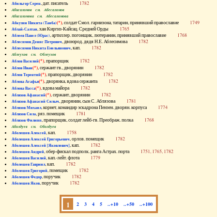
, дат. писатель
1782
Абильгор Серен
Абисаломов см. Абесаломов
Абисаломова см. Абесаломова
(*)
, солдат Смол. гарнизона, татарин, принявший православие
1749
Абкузин Никита (Танба)
, хан Киргиз-Кайсац. Средней Орды
1765
Аблай-Салтан
, артиллер. погонщик, лютеранин, принявший православие
1768
Аблеев Павел (Юрас)
, двоюрод. дядя Н.Е. Аблесимова
1782
Аблесимов Денис Петрович
, кап.
1782
Аблесимов Никита Емельянович
Аблеухов см. Облеухов
(*)
, прапорщик
1782
Аблов Василий
(*)
, сержант гв., дворянин
1782
Аблов Иван
(*)
, прапорщик, дворянин
1782
Аблов Терентий
(*)
, дворянка, вдова сержанта
1782
Аблова Агафья
(*)
, вдова майора
1782
Аблова Васса
(*)
, сержант, дворянин
1782
Аблязов Афанасий
, дворянин, сын С. Аблязова
1781
Аблязов Афанасий Силыч
, корнет, командир эскадрона Пензен. дворян. корпуса
1774
Аблязов Михаил
, ряз. помещик
1781
Аблязов Сила
, прапорщик, солдат лейб-гв. Преображ. полка
1768
Аблязов Филипп
Аболдуев см. Оболдуев
, кап.
1758
Аболешев Алексей
, орлов. помещик
1782
Аболешев Алексей Григорьевич
, кап.
1782
Аболешев Алексей [Яковлевич]
, обер-фискал подполк. ранга Астрах. порта
1751, 1765, 1782
Аболешев Андрей
, кап.-лейт. флота
1779
Аболешев Василий
, кап.
1782
Аболешев Гавриил
, помещик
1782
Аболешев Григорий
, поручик
1782
Аболешев Федор
, поручик
1782
Аболешев Яков
1
2
3
4
5
..+10
..+50
..+100