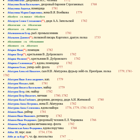
, дворовый М.С. Челеева
1772
Абакумов Влас
, дворовый баронов Строгановых
1768
Абакумов Яков Васильевич
, помещица
1781
Абакумова Авдотья
, жена В.Я. Воейкова
1779
Абакумова Мария Гавриловна
Абалдуев см. также Оболдуев
(*)
, дядя А.А. Запольской
1782
Абалдуев Семен Степанович
Абаленская см. Оболенская
Абалешев см. Аболешев
, рыб. промышленник
1781
Абалишников Егор
(*)
, полковой писарь Каргопол. драгун. полка
1733
Абалыхин Даниил
Абальянинов см. Обольянинов
Абаляшев см. Аболешев
(*)
, помещик
1782
Абарин Иван
(*)
, крестьянин В. Дубровского
1782
Абарин Петр
(*)
, крестьянин В. Дубровского
1782
Абарин Филипп
(*)
, вдова, помещица
1782
Абарина Соломонида
, унтер-лейт. флота
1777
Абаринов Осип
, сын Н.В. Абатурова, фурьер лейб-гв. Преображ. полка
1779, 1781-
Абатуров Алексей Никитич
1782
, кап.
1779
Абатуров Иван Александрович
, кап.
1781
Абатуров Михаил
, майор
1779
Абатуров Никита Васильевич
, сек.-майор
1782
Абатуров Петр
, мичман
1780, 1782
Абатуров Петр Никитич
, дворянин, двоюрод. дядя А.И. Житновой
1780
Абатуров Яков Глебович
, жена П. Абатурова
1782
Абатурова Анна Петровна
, вдова майора
1776, 1779, 1781-1782
Абатурова Анна Семеновна
, рейтар
1781
Абашев Иван
, ротмистр
1782
Абашев Иван Иванович
, [дворовый] человек Е.Л. Чирикова
1766
Абашев Иван Федорович
, вдова мичмана мор. флота
1782
Абашева Мария
, вдова поручика
1768
Абашевская Анна Федоровна
, перс. шах
1734, 1736
Аббас III
(*)
, чл. фр. посольства
1747
Аббе де ла Кур