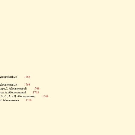
 и Д. Абесаломовых
1768
 и Д. Абесаломовых
1768
., сестра Д. Абесаломовой
1768
., сестра А. Абесаломовой
1768
стра В., С., А. и Д. Абесаломовых
1768
етка И. Абесаломова
1768