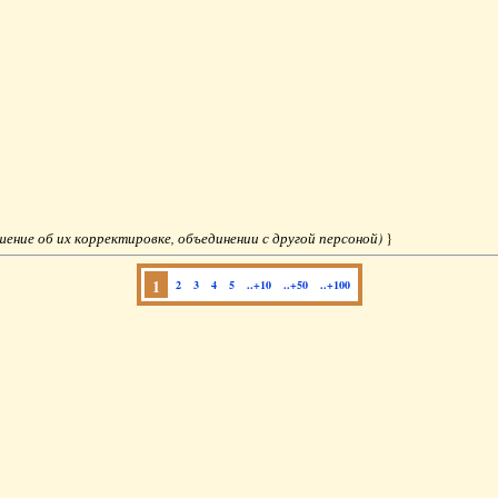
ешение об их корректировке, объединении с другой персоной)
}
1
2
3
4
5
..+10
..+50
..+100