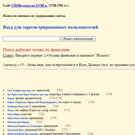
Сайт
СПбВедомости XVIII в.
(1728-1781 гг.)
Поиск по именам по содержанию газеты.
Вход для зарегистрированных пользователей
Поиск работает только по фамилиям
Совет
: Введите первые 2-4 буквы фамилии и нажмите "Искать".
{
записи с
(*)
- даны так, как встречаются в Базе Данных (т.е. не принято р
, гол. приказчик
1763
[Аа] Хенрик ван дер
, секретарь ученого собрания в г. Гарлеме
1758
Аа [Христиан Карл Хенрик] ван дер
, архиеп. архангелогор.
1734-1736
Аарон
, еп. карел. и ладож.
1728
Аарон [(Еропкин Афанасий Владимирович)]
(*)
, констапель
1782
Абабуров Алексей
, сек.-майор Острогож. гусар. полка
1773
Абаза
, поручик
1782
Абаза Иван
, прапорщик
1779
Абаза Константин
1765
Абаковский Франц
, прапорщик
1781
Абакулов Евдоким Степанович
, дворовый М.С. Челеева
1772
Абакумов Влас
, дворовый баронов Строгановых
1768
Абакумов Яков Васильевич