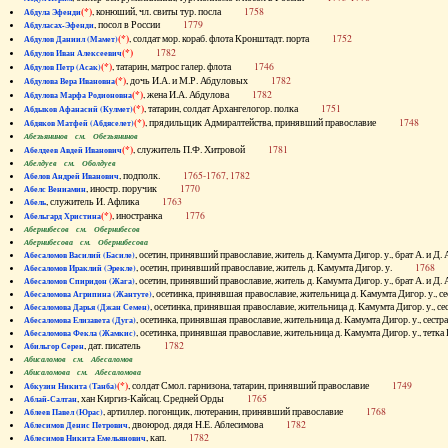
(*)
, конюший, чл. свиты тур. посла
1758
Абдула Эфенди
, посол в России
1779
Абдуласах-Эфенди
(*)
, солдат мор. кораб. флота Кронштадт. порта
1752
Абдулов Даниил (Мамет)
(*)
1782
Абдулов Иван Алексеевич
(*)
, татарин, матрос галер. флота
1746
Абдулов Петр (Асак)
(*)
, дочь И.А. и М.Р. Абдуловых
1782
Абдулова Вера Ивановна
(*)
, жена И.А. Абдулова
1782
Абдулова Марфа Родионовна
(*)
, татарин, солдат Архангелогор. полка
1751
Абдыков Афанасий (Кулмет)
(*)
, прядильщик Адмиралтейства, принявший православие
1748
Абдяков Матфей (Абдяселет)
Абезьянинов см. Обезьянинов
(*)
, служитель П.Ф. Хитровой
1781
Абелдеев Авдей Иванович
Абелдуев см. Оболдуев
, подполк.
1765-1767, 1782
Абелов Андрей Иванович
, иностр. поручик
1770
Абелс Вениамин
, служитель И. Афлика
1763
Абель
(*)
, иностранка
1776
Абельгард Христина
Абернибесов см. Обернибесов
Абернибесова см. Обернибесова
, осетин, принявший православие, житель д. Камумта Дигор. у., брат А.
Абесаломов Василий (Басиле)
, осетин, принявший православие, житель д. Камумта Дигор. у.
1768
Абесаломов Ираклий (Эрекле)
, осетин, принявший православие, житель д. Камумта Дигор. у., брат А.
Абесаломов Спиридон (Жага)
, осетинка, принявшая православие, жительница д. Камумта Дигор. у
Абесаломова Агрипина (Жантуте)
, осетинка, принявшая православие, жительница д. Камумта Дигор. у
Абесаломова Дарья (Джан Семен)
, осетинка, принявшая православие, жительница д. Камумта Дигор. у., се
Абесаломова Елизавета (Дуга)
, осетинка, принявшая православие, жительница д. Камумта Дигор. у., т
Абесаломова Фекла (Жамкис)
, дат. писатель
1782
Абильгор Серен
Абисаломов см. Абесаломов
Абисаломова см. Абесаломова
(*)
, солдат Смол. гарнизона, татарин, принявший православие
1749
Абкузин Никита (Танба)
, хан Киргиз-Кайсац. Средней Орды
1765
Аблай-Салтан
, артиллер. погонщик, лютеранин, принявший православие
1768
Аблеев Павел (Юрас)
, двоюрод. дядя Н.Е. Аблесимова
1782
Аблесимов Денис Петрович
, кап.
1782
Аблесимов Никита Емельянович