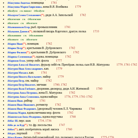
, помещица
1781
Абакумова Авдотья
, жена В.Я. Воейкова
1779
Абакумова Мария Гавриловна
Абалдуев см. также Оболдуев
(*)
, дядя А.А. Запольской
1782
Абалдуев Семен Степанович
Абаленская см. Оболенская
Абалешев см. Аболешев
, рыб. промышленник
1781
Абалишников Егор
(*)
, полковой писарь Каргопол. драгун. полка
1733
Абалыхин Даниил
Абальянинов см. Обольянинов
Абаляшев см. Аболешев
(*)
, помещик
1782
Абарин Иван
(*)
, крестьянин В. Дубровского
1782
Абарин Петр
(*)
, крестьянин В. Дубровского
1782
Абарин Филипп
(*)
, вдова, помещица
1782
Абарина Соломонида
, унтер-лейт. флота
1777
Абаринов Осип
, фурьер лейб-гв. Преображ. полка, сын Н.В. Абатурова
1779, 1781-1782
Абатуров Алексей Никитич
, кап.
1779
Абатуров Иван Александрович
, кап.
1781
Абатуров Михаил
, майор
1779
Абатуров Никита Васильевич
, сек.-майор
1782
Абатуров Петр
, мичман
1780, 1782
Абатуров Петр Никитич
, дворянин, двоюрод. дядя А.И. Житновой
1780
Абатуров Яков Глебович
, жена П. Абатурова
1782
Абатурова Анна Петровна
, вдова майора
1776, 1779, 1781-1782
Абатурова Анна Семеновна
, рейтар
1781
Абашев Иван
, ротмистр
1782
Абашев Иван Иванович
, [дворовый] человек Е.Л. Чирикова
1766
Абашев Иван Федорович
, вдова мичмана мор. флота
1782
Абашева Мария
, вдова поручика
1768
Абашевская Анна Федоровна
, перс. шах
1734, 1736
Аббас III
(*)
, чл. фр. посольства
1747
Аббе де ла Кур
(*)
, англ. изобретатель кораб. насоса
1760
Аббот
, портной
1780
Абграт
, беглер-бей румелийский, тур. полномоч. посол в России
1775-1776
Абдул Керим