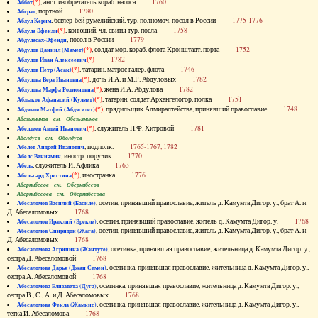
(*)
, англ. изобретатель кораб. насоса
1760
Аббот
, портной
1780
Абграт
, беглер-бей румелийский, тур. полномоч. посол в России
1775-1776
Абдул Керим
(*)
, конюший, чл. свиты тур. посла
1758
Абдула Эфенди
, посол в России
1779
Абдуласах-Эфенди
(*)
, солдат мор. кораб. флота Кронштадт. порта
1752
Абдулов Даниил (Мамет)
(*)
1782
Абдулов Иван Алексеевич
(*)
, татарин, матрос галер. флота
1746
Абдулов Петр (Асак)
(*)
, дочь И.А. и М.Р. Абдуловых
1782
Абдулова Вера Ивановна
(*)
, жена И.А. Абдулова
1782
Абдулова Марфа Родионовна
(*)
, татарин, солдат Архангелогор. полка
1751
Абдыков Афанасий (Кулмет)
(*)
, прядильщик Адмиралтейства, принявший православие
1748
Абдяков Матфей (Абдяселет)
Абезьянинов см. Обезьянинов
(*)
, служитель П.Ф. Хитровой
1781
Абелдеев Авдей Иванович
Абелдуев см. Оболдуев
, подполк.
1765-1767, 1782
Абелов Андрей Иванович
, иностр. поручик
1770
Абелс Вениамин
, служитель И. Афлика
1763
Абель
(*)
, иностранка
1776
Абельгард Христина
Абернибесов см. Обернибесов
Абернибесова см. Обернибесова
, осетин, принявший православие, житель д. Камумта Дигор. у., брат А. и
Абесаломов Василий (Басиле)
Д. Абесаломовых
1768
, осетин, принявший православие, житель д. Камумта Дигор. у.
1768
Абесаломов Ираклий (Эрекле)
, осетин, принявший православие, житель д. Камумта Дигор. у., брат А. и
Абесаломов Спиридон (Жага)
Д. Абесаломовых
1768
, осетинка, принявшая православие, жительница д. Камумта Дигор. у.,
Абесаломова Агрипина (Жантуте)
сестра Д. Абесаломовой
1768
, осетинка, принявшая православие, жительница д. Камумта Дигор. у.,
Абесаломова Дарья (Джан Семен)
сестра А. Абесаломовой
1768
, осетинка, принявшая православие, жительница д. Камумта Дигор. у.,
Абесаломова Елизавета (Дуга)
сестра В., С., А. и Д. Абесаломовых
1768
, осетинка, принявшая православие, жительница д. Камумта Дигор. у.,
Абесаломова Фекла (Жамкис)
тетка И. Абесаломова
1768