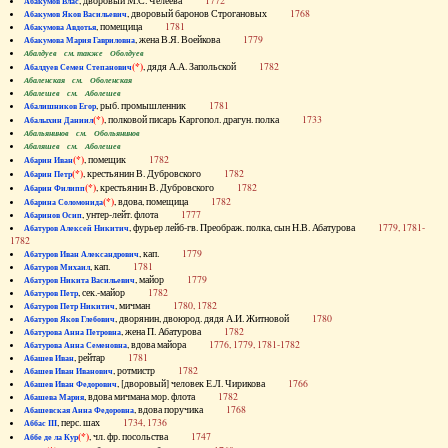
, дворовый М.С. Челеева
1772
Абакумов Влас
, дворовый баронов Строгановых
1768
Абакумов Яков Васильевич
, помещица
1781
Абакумова Авдотья
, жена В.Я. Воейкова
1779
Абакумова Мария Гавриловна
Абалдуев см. также Оболдуев
(*)
, дядя А.А. Запольской
1782
Абалдуев Семен Степанович
Абаленская см. Оболенская
Абалешев см. Аболешев
, рыб. промышленник
1781
Абалишников Егор
(*)
, полковой писарь Каргопол. драгун. полка
1733
Абалыхин Даниил
Абальянинов см. Обольянинов
Абаляшев см. Аболешев
(*)
, помещик
1782
Абарин Иван
(*)
, крестьянин В. Дубровского
1782
Абарин Петр
(*)
, крестьянин В. Дубровского
1782
Абарин Филипп
(*)
, вдова, помещица
1782
Абарина Соломонида
, унтер-лейт. флота
1777
Абаринов Осип
, фурьер лейб-гв. Преображ. полка, сын Н.В. Абатурова
1779, 1781-
Абатуров Алексей Никитич
1782
, кап.
1779
Абатуров Иван Александрович
, кап.
1781
Абатуров Михаил
, майор
1779
Абатуров Никита Васильевич
, сек.-майор
1782
Абатуров Петр
, мичман
1780, 1782
Абатуров Петр Никитич
, дворянин, двоюрод. дядя А.И. Житновой
1780
Абатуров Яков Глебович
, жена П. Абатурова
1782
Абатурова Анна Петровна
, вдова майора
1776, 1779, 1781-1782
Абатурова Анна Семеновна
, рейтар
1781
Абашев Иван
, ротмистр
1782
Абашев Иван Иванович
, [дворовый] человек Е.Л. Чирикова
1766
Абашев Иван Федорович
, вдова мичмана мор. флота
1782
Абашева Мария
, вдова поручика
1768
Абашевская Анна Федоровна
, перс. шах
1734, 1736
Аббас III
(*)
, чл. фр. посольства
1747
Аббе де ла Кур