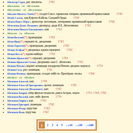
, дат. писатель
1782
Абильгор Серен
Абисаломов см. Абесаломов
Абисаломова см. Абесаломова
(*)
, солдат Смол. гарнизона, татарин, принявший православие
1749
Абкузин Никита (Танба)
, хан Киргиз-Кайсац. Средней Орды
1765
Аблай-Салтан
, артиллер. погонщик, лютеранин, принявший православие
1768
Аблеев Павел (Юрас)
, двоюрод. дядя Н.Е. Аблесимова
1782
Аблесимов Денис Петрович
, кап.
1782
Аблесимов Никита Емельянович
Аблеухов см. Облеухов
(*)
, прапорщик
1782
Аблов Василий
(*)
, сержант гв., дворянин
1782
Аблов Иван
(*)
, прапорщик, дворянин
1782
Аблов Терентий
(*)
, дворянка, вдова сержанта
1782
Аблова Агафья
(*)
, вдова майора
1782
Аблова Васса
(*)
, сержант, дворянин
1782
Аблязов Афанасий
, дворянин, сын С. Аблязова
1781
Аблязов Афанасий Силыч
, корнет, командир эскадрона Пензен. дворян. корпуса
1774
Аблязов Михаил
, ряз. помещик
1781
Аблязов Сила
, прапорщик, солдат лейб-гв. Преображ. полка
1768
Аблязов Филипп
Аболдуев см. Оболдуев
, кап.
1758
Аболешев Алексей
, орлов. помещик
1782
Аболешев Алексей Григорьевич
, кап.
1782
Аболешев Алексей [Яковлевич]
, обер-фискал подполк. ранга Астрах. порта
1751, 1765, 1782
Аболешев Андрей
, кап.-лейт. флота
1779
Аболешев Василий
, кап.
1782
Аболешев Гавриил
, помещик
1782
Аболешев Григорий
, поручик
1782
Аболешев Федор
, поручик
1782
Аболешев Яков
1
2
3
4
5
..+10
..+50
..+100