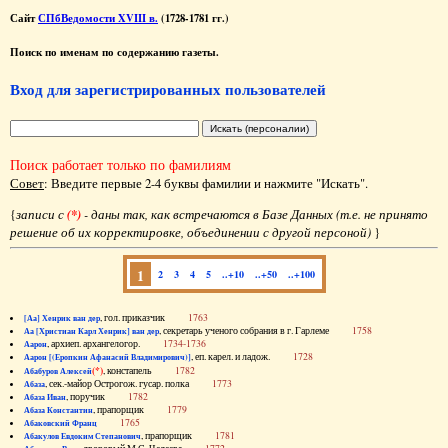
Сайт
СПбВедомости XVIII в.
(1728-1781 гг.)
Поиск по именам по содержанию газеты.
Вход для зарегистрированных пользователей
Поиск работает только по фамилиям
Совет
: Введите первые 2-4 буквы фамилии и нажмите "Искать".
{
записи с
(*)
- даны так, как встречаются в Базе Данных (т.е. не принято
решение об их корректировке, объединении с другой персоной)
}
1
2
3
4
5
..+10
..+50
..+100
, гол. приказчик
1763
[Аа] Хенрик ван дер
, секретарь ученого собрания в г. Гарлеме
1758
Аа [Христиан Карл Хенрик] ван дер
, архиеп. архангелогор.
1734-1736
Аарон
, еп. карел. и ладож.
1728
Аарон [(Еропкин Афанасий Владимирович)]
(*)
, констапель
1782
Абабуров Алексей
, сек.-майор Острогож. гусар. полка
1773
Абаза
, поручик
1782
Абаза Иван
, прапорщик
1779
Абаза Константин
1765
Абаковский Франц
, прапорщик
1781
Абакулов Евдоким Степанович