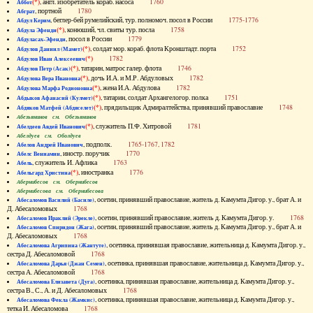
(*)
, англ. изобретатель кораб. насоса
1760
Аббот
, портной
1780
Абграт
, беглер-бей румелийский, тур. полномоч. посол в России
1775-1776
Абдул Керим
(*)
, конюший, чл. свиты тур. посла
1758
Абдула Эфенди
, посол в России
1779
Абдуласах-Эфенди
(*)
, солдат мор. кораб. флота Кронштадт. порта
1752
Абдулов Даниил (Мамет)
(*)
1782
Абдулов Иван Алексеевич
(*)
, татарин, матрос галер. флота
1746
Абдулов Петр (Асак)
(*)
, дочь И.А. и М.Р. Абдуловых
1782
Абдулова Вера Ивановна
(*)
, жена И.А. Абдулова
1782
Абдулова Марфа Родионовна
(*)
, татарин, солдат Архангелогор. полка
1751
Абдыков Афанасий (Кулмет)
(*)
, прядильщик Адмиралтейства, принявший православие
1748
Абдяков Матфей (Абдяселет)
Абезьянинов см. Обезьянинов
(*)
, служитель П.Ф. Хитровой
1781
Абелдеев Авдей Иванович
Абелдуев см. Оболдуев
, подполк.
1765-1767, 1782
Абелов Андрей Иванович
, иностр. поручик
1770
Абелс Вениамин
, служитель И. Афлика
1763
Абель
(*)
, иностранка
1776
Абельгард Христина
Абернибесов см. Обернибесов
Абернибесова см. Обернибесова
, осетин, принявший православие, житель д. Камумта Дигор. у., брат А. и
Абесаломов Василий (Басиле)
Д. Абесаломовых
1768
, осетин, принявший православие, житель д. Камумта Дигор. у.
1768
Абесаломов Ираклий (Эрекле)
, осетин, принявший православие, житель д. Камумта Дигор. у., брат А. и
Абесаломов Спиридон (Жага)
Д. Абесаломовых
1768
, осетинка, принявшая православие, жительница д. Камумта Дигор. у.,
Абесаломова Агрипина (Жантуте)
сестра Д. Абесаломовой
1768
, осетинка, принявшая православие, жительница д. Камумта Дигор. у.,
Абесаломова Дарья (Джан Семен)
сестра А. Абесаломовой
1768
, осетинка, принявшая православие, жительница д. Камумта Дигор. у.,
Абесаломова Елизавета (Дуга)
сестра В., С., А. и Д. Абесаломовых
1768
, осетинка, принявшая православие, жительница д. Камумта Дигор. у.,
Абесаломова Фекла (Жамкис)
тетка И. Абесаломова
1768