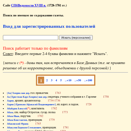
Сайт
СПбВедомости XVIII в.
(1728-1781 гг.)
Поиск по именам по содержанию газеты.
Вход для зарегистрированных пользователей
Поиск работает только по фамилиям
Совет
: Введите первые 2-4 буквы фамилии и нажмите "Искать".
{
записи с
(*)
- даны так, как встречаются в Базе Данных (т.е. не принято
решение об их корректировке, объединении с другой персоной)
}
1
2
3
4
5
..+10
..+50
..+100
, гол. приказчик
1763
[Аа] Хенрик ван дер
, секретарь ученого собрания в г. Гарлеме
1758
Аа [Христиан Карл Хенрик] ван дер
, архиеп. архангелогор.
1734-1736
Аарон
, еп. карел. и ладож.
1728
Аарон [(Еропкин Афанасий Владимирович)]
(*)
, констапель
1782
Абабуров Алексей
, сек.-майор Острогож. гусар. полка
1773
Абаза
, поручик
1782
Абаза Иван
, прапорщик
1779
Абаза Константин
1765
Абаковский Франц
, прапорщик
1781
Абакулов Евдоким Степанович