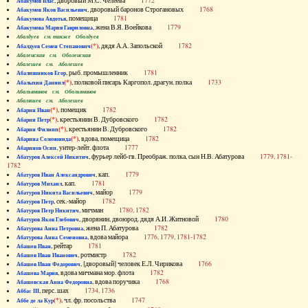
, дворовый М.С. Челеева
1772
Абакумов Влас
, дворовый баронов Строгановых
1768
Абакумов Яков Васильевич
, помещица
1781
Абакумова Авдотья
, жена В.Я. Воейкова
1779
Абакумова Мария Гавриловна
Абалдуев см. также Оболдуев
(*)
, дядя А.А. Запольской
1782
Абалдуев Семен Степанович
Абаленская см. Оболенская
Абалешев см. Аболешев
, рыб. промышленник
1781
Абалишников Егор
(*)
, полковой писарь Каргопол. драгун. полка
1733
Абалыхин Даниил
Абальянинов см. Обольянинов
Абаляшев см. Аболешев
(*)
, помещик
1782
Абарин Иван
(*)
, крестьянин В. Дубровского
1782
Абарин Петр
(*)
, крестьянин В. Дубровского
1782
Абарин Филипп
(*)
, вдова, помещица
1782
Абарина Соломонида
, унтер-лейт. флота
1777
Абаринов Осип
, фурьер лейб-гв. Преображ. полка, сын Н.В. Абатурова
1779, 1781-
Абатуров Алексей Никитич
1782
, кап.
1779
Абатуров Иван Александрович
, кап.
1781
Абатуров Михаил
, майор
1779
Абатуров Никита Васильевич
, сек.-майор
1782
Абатуров Петр
, мичман
1780, 1782
Абатуров Петр Никитич
, дворянин, двоюрод. дядя А.И. Житновой
1780
Абатуров Яков Глебович
, жена П. Абатурова
1782
Абатурова Анна Петровна
, вдова майора
1776, 1779, 1781-1782
Абатурова Анна Семеновна
, рейтар
1781
Абашев Иван
, ротмистр
1782
Абашев Иван Иванович
, [дворовый] человек Е.Л. Чирикова
1766
Абашев Иван Федорович
, вдова мичмана мор. флота
1782
Абашева Мария
, вдова поручика
1768
Абашевская Анна Федоровна
, перс. шах
1734, 1736
Аббас III
(*)
, чл. фр. посольства
1747
Аббе де ла Кур