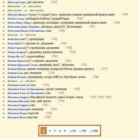
, дат. писатель
1782
Абильгор Серен
Абисаломов см. Абесаломов
Абисаломова см. Абесаломова
(*)
, солдат Смол. гарнизона, татарин, принявший православие
1749
Абкузин Никита (Танба)
, хан Киргиз-Кайсац. Средней Орды
1765
Аблай-Салтан
, артиллер. погонщик, лютеранин, принявший православие
1768
Аблеев Павел (Юрас)
, двоюрод. дядя Н.Е. Аблесимова
1782
Аблесимов Денис Петрович
, кап.
1782
Аблесимов Никита Емельянович
Аблеухов см. Облеухов
(*)
, прапорщик
1782
Аблов Василий
(*)
, сержант гв., дворянин
1782
Аблов Иван
(*)
, прапорщик, дворянин
1782
Аблов Терентий
(*)
, дворянка, вдова сержанта
1782
Аблова Агафья
(*)
, вдова майора
1782
Аблова Васса
(*)
, сержант, дворянин
1782
Аблязов Афанасий
, дворянин, сын С. Аблязова
1781
Аблязов Афанасий Силыч
, корнет, командир эскадрона Пензен. дворян. корпуса
1774
Аблязов Михаил
, ряз. помещик
1781
Аблязов Сила
, прапорщик, солдат лейб-гв. Преображ. полка
1768
Аблязов Филипп
Аболдуев см. Оболдуев
, кап.
1758
Аболешев Алексей
, орлов. помещик
1782
Аболешев Алексей Григорьевич
, кап.
1782
Аболешев Алексей [Яковлевич]
, обер-фискал подполк. ранга Астрах. порта
1751, 1765, 1782
Аболешев Андрей
, кап.-лейт. флота
1779
Аболешев Василий
, кап.
1782
Аболешев Гавриил
, помещик
1782
Аболешев Григорий
, поручик
1782
Аболешев Федор
, поручик
1782
Аболешев Яков
1
2
3
4
5
..+10
..+50
..+100