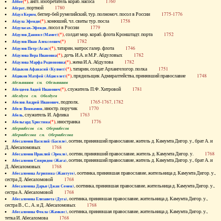
(*)
, англ. изобретатель кораб. насоса
1760
Аббот
, портной
1780
Абграт
, беглер-бей румелийский, тур. полномоч. посол в России
1775-1776
Абдул Керим
(*)
, конюший, чл. свиты тур. посла
1758
Абдула Эфенди
, посол в России
1779
Абдуласах-Эфенди
(*)
, солдат мор. кораб. флота Кронштадт. порта
1752
Абдулов Даниил (Мамет)
(*)
1782
Абдулов Иван Алексеевич
(*)
, татарин, матрос галер. флота
1746
Абдулов Петр (Асак)
(*)
, дочь И.А. и М.Р. Абдуловых
1782
Абдулова Вера Ивановна
(*)
, жена И.А. Абдулова
1782
Абдулова Марфа Родионовна
(*)
, татарин, солдат Архангелогор. полка
1751
Абдыков Афанасий (Кулмет)
(*)
, прядильщик Адмиралтейства, принявший православие
1748
Абдяков Матфей (Абдяселет)
Абезьянинов см. Обезьянинов
(*)
, служитель П.Ф. Хитровой
1781
Абелдеев Авдей Иванович
Абелдуев см. Оболдуев
, подполк.
1765-1767, 1782
Абелов Андрей Иванович
, иностр. поручик
1770
Абелс Вениамин
, служитель И. Афлика
1763
Абель
(*)
, иностранка
1776
Абельгард Христина
Абернибесов см. Обернибесов
Абернибесова см. Обернибесова
, осетин, принявший православие, житель д. Камумта Дигор. у., брат А. и
Абесаломов Василий (Басиле)
Д. Абесаломовых
1768
, осетин, принявший православие, житель д. Камумта Дигор. у.
1768
Абесаломов Ираклий (Эрекле)
, осетин, принявший православие, житель д. Камумта Дигор. у., брат А. и
Абесаломов Спиридон (Жага)
Д. Абесаломовых
1768
, осетинка, принявшая православие, жительница д. Камумта Дигор. у.,
Абесаломова Агрипина (Жантуте)
сестра Д. Абесаломовой
1768
, осетинка, принявшая православие, жительница д. Камумта Дигор. у.,
Абесаломова Дарья (Джан Семен)
сестра А. Абесаломовой
1768
, осетинка, принявшая православие, жительница д. Камумта Дигор. у.,
Абесаломова Елизавета (Дуга)
сестра В., С., А. и Д. Абесаломовых
1768
, осетинка, принявшая православие, жительница д. Камумта Дигор. у.,
Абесаломова Фекла (Жамкис)
тетка И. Абесаломова
1768