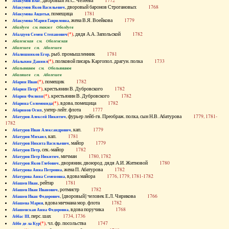
, дворовый М.С. Челеева
1772
Абакумов Влас
, дворовый баронов Строгановых
1768
Абакумов Яков Васильевич
, помещица
1781
Абакумова Авдотья
, жена В.Я. Воейкова
1779
Абакумова Мария Гавриловна
Абалдуев см. также Оболдуев
(*)
, дядя А.А. Запольской
1782
Абалдуев Семен Степанович
Абаленская см. Оболенская
Абалешев см. Аболешев
, рыб. промышленник
1781
Абалишников Егор
(*)
, полковой писарь Каргопол. драгун. полка
1733
Абалыхин Даниил
Абальянинов см. Обольянинов
Абаляшев см. Аболешев
(*)
, помещик
1782
Абарин Иван
(*)
, крестьянин В. Дубровского
1782
Абарин Петр
(*)
, крестьянин В. Дубровского
1782
Абарин Филипп
(*)
, вдова, помещица
1782
Абарина Соломонида
, унтер-лейт. флота
1777
Абаринов Осип
, фурьер лейб-гв. Преображ. полка, сын Н.В. Абатурова
1779, 1781-
Абатуров Алексей Никитич
1782
, кап.
1779
Абатуров Иван Александрович
, кап.
1781
Абатуров Михаил
, майор
1779
Абатуров Никита Васильевич
, сек.-майор
1782
Абатуров Петр
, мичман
1780, 1782
Абатуров Петр Никитич
, дворянин, двоюрод. дядя А.И. Житновой
1780
Абатуров Яков Глебович
, жена П. Абатурова
1782
Абатурова Анна Петровна
, вдова майора
1776, 1779, 1781-1782
Абатурова Анна Семеновна
, рейтар
1781
Абашев Иван
, ротмистр
1782
Абашев Иван Иванович
, [дворовый] человек Е.Л. Чирикова
1766
Абашев Иван Федорович
, вдова мичмана мор. флота
1782
Абашева Мария
, вдова поручика
1768
Абашевская Анна Федоровна
, перс. шах
1734, 1736
Аббас III
(*)
, чл. фр. посольства
1747
Аббе де ла Кур