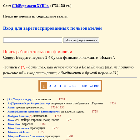
Сайт
СПбВедомости XVIII в.
(1728-1781 гг.)
Поиск по именам по содержанию газеты.
Вход для зарегистрированных пользователей
Поиск работает только по фамилиям
Совет
: Введите первые 2-4 буквы фамилии и нажмите "Искать".
{
записи с
(*)
- даны так, как встречаются в Базе Данных (т.е. не принято
решение об их корректировке, объединении с другой персоной)
}
1
2
3
4
5
..+10
..+50
..+100
, гол. приказчик
1763
[Аа] Хенрик ван дер
, секретарь ученого собрания в г. Гарлеме
1758
Аа [Христиан Карл Хенрик] ван дер
, архиеп. архангелогор.
1734-1736
Аарон
, еп. карел. и ладож.
1728
Аарон [(Еропкин Афанасий Владимирович)]
(*)
, констапель
1782
Абабуров Алексей
, сек.-майор Острогож. гусар. полка
1773
Абаза
, поручик
1782
Абаза Иван
, прапорщик
1779
Абаза Константин
1765
Абаковский Франц
, прапорщик
1781
Абакулов Евдоким Степанович