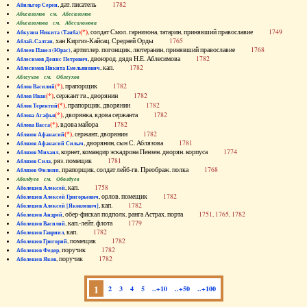
, дат. писатель
1782
Абильгор Серен
Абисаломов см. Абесаломов
Абисаломова см. Абесаломова
(*)
, солдат Смол. гарнизона, татарин, принявший православие
1749
Абкузин Никита (Танба)
, хан Киргиз-Кайсац. Средней Орды
1765
Аблай-Салтан
, артиллер. погонщик, лютеранин, принявший православие
1768
Аблеев Павел (Юрас)
, двоюрод. дядя Н.Е. Аблесимова
1782
Аблесимов Денис Петрович
, кап.
1782
Аблесимов Никита Емельянович
Аблеухов см. Облеухов
(*)
, прапорщик
1782
Аблов Василий
(*)
, сержант гв., дворянин
1782
Аблов Иван
(*)
, прапорщик, дворянин
1782
Аблов Терентий
(*)
, дворянка, вдова сержанта
1782
Аблова Агафья
(*)
, вдова майора
1782
Аблова Васса
(*)
, сержант, дворянин
1782
Аблязов Афанасий
, дворянин, сын С. Аблязова
1781
Аблязов Афанасий Силыч
, корнет, командир эскадрона Пензен. дворян. корпуса
1774
Аблязов Михаил
, ряз. помещик
1781
Аблязов Сила
, прапорщик, солдат лейб-гв. Преображ. полка
1768
Аблязов Филипп
Аболдуев см. Оболдуев
, кап.
1758
Аболешев Алексей
, орлов. помещик
1782
Аболешев Алексей Григорьевич
, кап.
1782
Аболешев Алексей [Яковлевич]
, обер-фискал подполк. ранга Астрах. порта
1751, 1765, 1782
Аболешев Андрей
, кап.-лейт. флота
1779
Аболешев Василий
, кап.
1782
Аболешев Гавриил
, помещик
1782
Аболешев Григорий
, поручик
1782
Аболешев Федор
, поручик
1782
Аболешев Яков
1
2
3
4
5
..+10
..+50
..+100