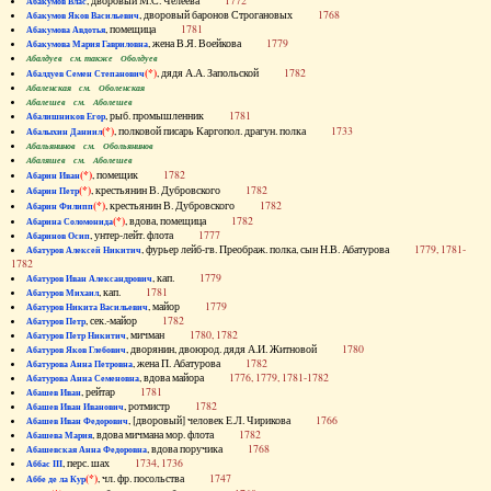
, дворовый М.С. Челеева
1772
Абакумов Влас
, дворовый баронов Строгановых
1768
Абакумов Яков Васильевич
, помещица
1781
Абакумова Авдотья
, жена В.Я. Воейкова
1779
Абакумова Мария Гавриловна
Абалдуев см. также Оболдуев
(*)
, дядя А.А. Запольской
1782
Абалдуев Семен Степанович
Абаленская см. Оболенская
Абалешев см. Аболешев
, рыб. промышленник
1781
Абалишников Егор
(*)
, полковой писарь Каргопол. драгун. полка
1733
Абалыхин Даниил
Абальянинов см. Обольянинов
Абаляшев см. Аболешев
(*)
, помещик
1782
Абарин Иван
(*)
, крестьянин В. Дубровского
1782
Абарин Петр
(*)
, крестьянин В. Дубровского
1782
Абарин Филипп
(*)
, вдова, помещица
1782
Абарина Соломонида
, унтер-лейт. флота
1777
Абаринов Осип
, фурьер лейб-гв. Преображ. полка, сын Н.В. Абатурова
1779, 1781-
Абатуров Алексей Никитич
1782
, кап.
1779
Абатуров Иван Александрович
, кап.
1781
Абатуров Михаил
, майор
1779
Абатуров Никита Васильевич
, сек.-майор
1782
Абатуров Петр
, мичман
1780, 1782
Абатуров Петр Никитич
, дворянин, двоюрод. дядя А.И. Житновой
1780
Абатуров Яков Глебович
, жена П. Абатурова
1782
Абатурова Анна Петровна
, вдова майора
1776, 1779, 1781-1782
Абатурова Анна Семеновна
, рейтар
1781
Абашев Иван
, ротмистр
1782
Абашев Иван Иванович
, [дворовый] человек Е.Л. Чирикова
1766
Абашев Иван Федорович
, вдова мичмана мор. флота
1782
Абашева Мария
, вдова поручика
1768
Абашевская Анна Федоровна
, перс. шах
1734, 1736
Аббас III
(*)
, чл. фр. посольства
1747
Аббе де ла Кур