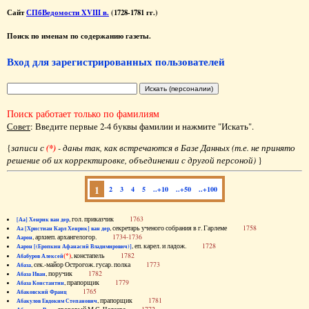
Сайт
СПбВедомости XVIII в.
(1728-1781 гг.)
Поиск по именам по содержанию газеты.
Вход для зарегистрированных пользователей
Поиск работает только по фамилиям
Совет
: Введите первые 2-4 буквы фамилии и нажмите "Искать".
{
записи с
(*)
- даны так, как встречаются в Базе Данных (т.е. не принято
решение об их корректировке, объединении с другой персоной)
}
1
2
3
4
5
..+10
..+50
..+100
, гол. приказчик
1763
[Аа] Хенрик ван дер
, секретарь ученого собрания в г. Гарлеме
1758
Аа [Христиан Карл Хенрик] ван дер
, архиеп. архангелогор.
1734-1736
Аарон
, еп. карел. и ладож.
1728
Аарон [(Еропкин Афанасий Владимирович)]
(*)
, констапель
1782
Абабуров Алексей
, сек.-майор Острогож. гусар. полка
1773
Абаза
, поручик
1782
Абаза Иван
, прапорщик
1779
Абаза Константин
1765
Абаковский Франц
, прапорщик
1781
Абакулов Евдоким Степанович