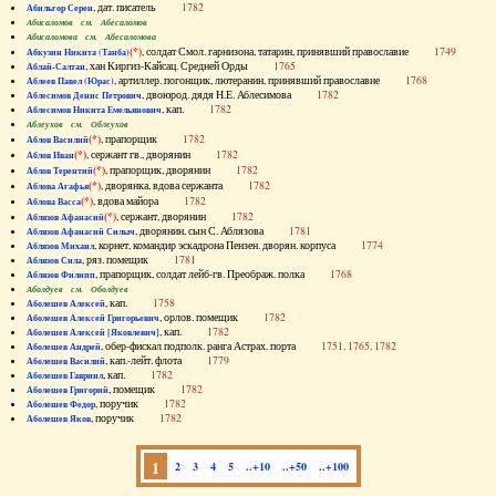
, дат. писатель
1782
Абильгор Серен
Абисаломов см. Абесаломов
Абисаломова см. Абесаломова
(*)
, солдат Смол. гарнизона, татарин, принявший православие
1749
Абкузин Никита (Танба)
, хан Киргиз-Кайсац. Средней Орды
1765
Аблай-Салтан
, артиллер. погонщик, лютеранин, принявший православие
1768
Аблеев Павел (Юрас)
, двоюрод. дядя Н.Е. Аблесимова
1782
Аблесимов Денис Петрович
, кап.
1782
Аблесимов Никита Емельянович
Аблеухов см. Облеухов
(*)
, прапорщик
1782
Аблов Василий
(*)
, сержант гв., дворянин
1782
Аблов Иван
(*)
, прапорщик, дворянин
1782
Аблов Терентий
(*)
, дворянка, вдова сержанта
1782
Аблова Агафья
(*)
, вдова майора
1782
Аблова Васса
(*)
, сержант, дворянин
1782
Аблязов Афанасий
, дворянин, сын С. Аблязова
1781
Аблязов Афанасий Силыч
, корнет, командир эскадрона Пензен. дворян. корпуса
1774
Аблязов Михаил
, ряз. помещик
1781
Аблязов Сила
, прапорщик, солдат лейб-гв. Преображ. полка
1768
Аблязов Филипп
Аболдуев см. Оболдуев
, кап.
1758
Аболешев Алексей
, орлов. помещик
1782
Аболешев Алексей Григорьевич
, кап.
1782
Аболешев Алексей [Яковлевич]
, обер-фискал подполк. ранга Астрах. порта
1751, 1765, 1782
Аболешев Андрей
, кап.-лейт. флота
1779
Аболешев Василий
, кап.
1782
Аболешев Гавриил
, помещик
1782
Аболешев Григорий
, поручик
1782
Аболешев Федор
, поручик
1782
Аболешев Яков
1
2
3
4
5
..+10
..+50
..+100