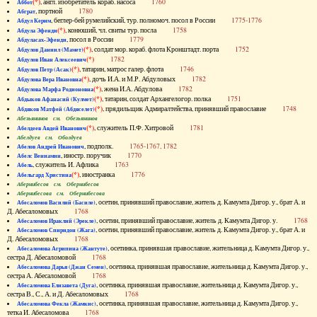
(*)
, англ. изобретатель кораб. насоса
1760
Аббот
, портной
1780
Абграт
, беглер-бей румелийский, тур. полномоч. посол в России
1775-1776
Абдул Керим
(*)
, конюший, чл. свиты тур. посла
1758
Абдула Эфенди
, посол в России
1779
Абдуласах-Эфенди
(*)
, солдат мор. кораб. флота Кронштадт. порта
1752
Абдулов Даниил (Мамет)
(*)
1782
Абдулов Иван Алексеевич
(*)
, татарин, матрос галер. флота
1746
Абдулов Петр (Асак)
(*)
, дочь И.А. и М.Р. Абдуловых
1782
Абдулова Вера Ивановна
(*)
, жена И.А. Абдулова
1782
Абдулова Марфа Родионовна
(*)
, татарин, солдат Архангелогор. полка
1751
Абдыков Афанасий (Кулмет)
(*)
, прядильщик Адмиралтейства, принявший православие
1748
Абдяков Матфей (Абдяселет)
Абезьянинов см. Обезьянинов
(*)
, служитель П.Ф. Хитровой
1781
Абелдеев Авдей Иванович
Абелдуев см. Оболдуев
, подполк.
1765-1767, 1782
Абелов Андрей Иванович
, иностр. поручик
1770
Абелс Вениамин
, служитель И. Афлика
1763
Абель
(*)
, иностранка
1776
Абельгард Христина
Абернибесов см. Обернибесов
Абернибесова см. Обернибесова
, осетин, принявший православие, житель д. Камумта Дигор. у., брат А. и
Абесаломов Василий (Басиле)
Д. Абесаломовых
1768
, осетин, принявший православие, житель д. Камумта Дигор. у.
1768
Абесаломов Ираклий (Эрекле)
, осетин, принявший православие, житель д. Камумта Дигор. у., брат А. и
Абесаломов Спиридон (Жага)
Д. Абесаломовых
1768
, осетинка, принявшая православие, жительница д. Камумта Дигор. у.,
Абесаломова Агрипина (Жантуте)
сестра Д. Абесаломовой
1768
, осетинка, принявшая православие, жительница д. Камумта Дигор. у.,
Абесаломова Дарья (Джан Семен)
сестра А. Абесаломовой
1768
, осетинка, принявшая православие, жительница д. Камумта Дигор. у.,
Абесаломова Елизавета (Дуга)
сестра В., С., А. и Д. Абесаломовых
1768
, осетинка, принявшая православие, жительница д. Камумта Дигор. у.,
Абесаломова Фекла (Жамкис)
тетка И. Абесаломова
1768