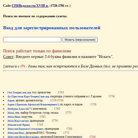
Сайт
СПбВедомости XVIII в.
(1728-1781 гг.)
Поиск по именам по содержанию газеты.
Вход для зарегистрированных пользователей
Поиск работает только по фамилиям
Совет
: Введите первые 2-4 буквы фамилии и нажмите "Искать".
{
записи с
(*)
- даны так, как встречаются в Базе Данных (т.е. не принято р
, гол. приказчик
1763
[Аа] Хенрик ван дер
, секретарь ученого собрания в г. Гарлеме
1758
Аа [Христиан Карл Хенрик] ван дер
, архиеп. архангелогор.
1734-1736
Аарон
, еп. карел. и ладож.
1728
Аарон [(Еропкин Афанасий Владимирович)]
(*)
, констапель
1782
Абабуров Алексей
, сек.-майор Острогож. гусар. полка
1773
Абаза
, поручик
1782
Абаза Иван
, прапорщик
1779
Абаза Константин
1765
Абаковский Франц
, прапорщик
1781
Абакулов Евдоким Степанович
, дворовый М.С. Челеева
1772
Абакумов Влас
, дворовый баронов Строгановых
1768
Абакумов Яков Васильевич