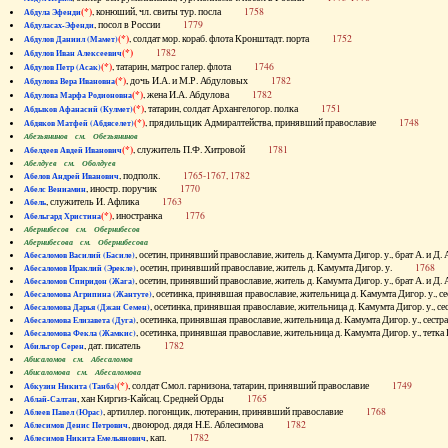
(*)
, конюший, чл. свиты тур. посла
1758
Абдула Эфенди
, посол в России
1779
Абдуласах-Эфенди
(*)
, солдат мор. кораб. флота Кронштадт. порта
1752
Абдулов Даниил (Мамет)
(*)
1782
Абдулов Иван Алексеевич
(*)
, татарин, матрос галер. флота
1746
Абдулов Петр (Асак)
(*)
, дочь И.А. и М.Р. Абдуловых
1782
Абдулова Вера Ивановна
(*)
, жена И.А. Абдулова
1782
Абдулова Марфа Родионовна
(*)
, татарин, солдат Архангелогор. полка
1751
Абдыков Афанасий (Кулмет)
(*)
, прядильщик Адмиралтейства, принявший православие
1748
Абдяков Матфей (Абдяселет)
Абезьянинов см. Обезьянинов
(*)
, служитель П.Ф. Хитровой
1781
Абелдеев Авдей Иванович
Абелдуев см. Оболдуев
, подполк.
1765-1767, 1782
Абелов Андрей Иванович
, иностр. поручик
1770
Абелс Вениамин
, служитель И. Афлика
1763
Абель
(*)
, иностранка
1776
Абельгард Христина
Абернибесов см. Обернибесов
Абернибесова см. Обернибесова
, осетин, принявший православие, житель д. Камумта Дигор. у., брат А.
Абесаломов Василий (Басиле)
, осетин, принявший православие, житель д. Камумта Дигор. у.
1768
Абесаломов Ираклий (Эрекле)
, осетин, принявший православие, житель д. Камумта Дигор. у., брат А.
Абесаломов Спиридон (Жага)
, осетинка, принявшая православие, жительница д. Камумта Дигор. у
Абесаломова Агрипина (Жантуте)
, осетинка, принявшая православие, жительница д. Камумта Дигор. у
Абесаломова Дарья (Джан Семен)
, осетинка, принявшая православие, жительница д. Камумта Дигор. у., се
Абесаломова Елизавета (Дуга)
, осетинка, принявшая православие, жительница д. Камумта Дигор. у., т
Абесаломова Фекла (Жамкис)
, дат. писатель
1782
Абильгор Серен
Абисаломов см. Абесаломов
Абисаломова см. Абесаломова
(*)
, солдат Смол. гарнизона, татарин, принявший православие
1749
Абкузин Никита (Танба)
, хан Киргиз-Кайсац. Средней Орды
1765
Аблай-Салтан
, артиллер. погонщик, лютеранин, принявший православие
1768
Аблеев Павел (Юрас)
, двоюрод. дядя Н.Е. Аблесимова
1782
Аблесимов Денис Петрович
, кап.
1782
Аблесимов Никита Емельянович