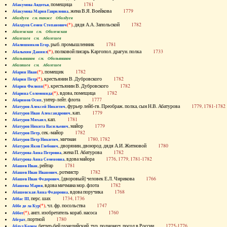
, помещица
1781
Абакумова Авдотья
, жена В.Я. Воейкова
1779
Абакумова Мария Гавриловна
Абалдуев см. также Оболдуев
(*)
, дядя А.А. Запольской
1782
Абалдуев Семен Степанович
Абаленская см. Оболенская
Абалешев см. Аболешев
, рыб. промышленник
1781
Абалишников Егор
(*)
, полковой писарь Каргопол. драгун. полка
1733
Абалыхин Даниил
Абальянинов см. Обольянинов
Абаляшев см. Аболешев
(*)
, помещик
1782
Абарин Иван
(*)
, крестьянин В. Дубровского
1782
Абарин Петр
(*)
, крестьянин В. Дубровского
1782
Абарин Филипп
(*)
, вдова, помещица
1782
Абарина Соломонида
, унтер-лейт. флота
1777
Абаринов Осип
, фурьер лейб-гв. Преображ. полка, сын Н.В. Абатурова
1779, 1781-1782
Абатуров Алексей Никитич
, кап.
1779
Абатуров Иван Александрович
, кап.
1781
Абатуров Михаил
, майор
1779
Абатуров Никита Васильевич
, сек.-майор
1782
Абатуров Петр
, мичман
1780, 1782
Абатуров Петр Никитич
, дворянин, двоюрод. дядя А.И. Житновой
1780
Абатуров Яков Глебович
, жена П. Абатурова
1782
Абатурова Анна Петровна
, вдова майора
1776, 1779, 1781-1782
Абатурова Анна Семеновна
, рейтар
1781
Абашев Иван
, ротмистр
1782
Абашев Иван Иванович
, [дворовый] человек Е.Л. Чирикова
1766
Абашев Иван Федорович
, вдова мичмана мор. флота
1782
Абашева Мария
, вдова поручика
1768
Абашевская Анна Федоровна
, перс. шах
1734, 1736
Аббас III
(*)
, чл. фр. посольства
1747
Аббе де ла Кур
(*)
, англ. изобретатель кораб. насоса
1760
Аббот
, портной
1780
Абграт
, беглер-бей румелийский, тур. полномоч. посол в России
1775-1776
Абдул Керим