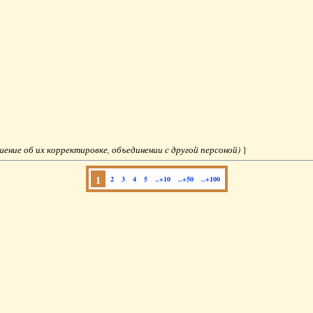
ешение об их корректировке, объединении с другой персоной)
}
1
2
3
4
5
..+10
..+50
..+100