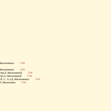
 и Д. Абесаломовых
1768
 и Д. Абесаломовых
1768
., сестра Д. Абесаломовой
1768
., сестра А. Абесаломовой
1768
стра В., С., А. и Д. Абесаломовых
1768
етка И. Абесаломова
1768