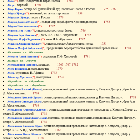
(*)
, англ. изобретатель кораб. насоса
1760
Аббот
, портной
1780
Абграт
, беглер-бей румелийский, тур. полномоч. посол в России
1775-1776
Абдул Керим
(*)
, конюший, чл. свиты тур. посла
1758
Абдула Эфенди
, посол в России
1779
Абдуласах-Эфенди
(*)
, солдат мор. кораб. флота Кронштадт. порта
1752
Абдулов Даниил (Мамет)
(*)
1782
Абдулов Иван Алексеевич
(*)
, татарин, матрос галер. флота
1746
Абдулов Петр (Асак)
(*)
, дочь И.А. и М.Р. Абдуловых
1782
Абдулова Вера Ивановна
(*)
, жена И.А. Абдулова
1782
Абдулова Марфа Родионовна
(*)
, татарин, солдат Архангелогор. полка
1751
Абдыков Афанасий (Кулмет)
(*)
, прядильщик Адмиралтейства, принявший православие
1748
Абдяков Матфей (Абдяселет)
Абезьянинов см. Обезьянинов
(*)
, служитель П.Ф. Хитровой
1781
Абелдеев Авдей Иванович
Абелдуев см. Оболдуев
, подполк.
1765-1767, 1782
Абелов Андрей Иванович
, иностр. поручик
1770
Абелс Вениамин
, служитель И. Афлика
1763
Абель
(*)
, иностранка
1776
Абельгард Христина
Абернибесов см. Обернибесов
Абернибесова см. Обернибесова
, осетин, принявший православие, житель д. Камумта Дигор. у., брат А. и
Абесаломов Василий (Басиле)
Д. Абесаломовых
1768
, осетин, принявший православие, житель д. Камумта Дигор. у.
1768
Абесаломов Ираклий (Эрекле)
, осетин, принявший православие, житель д. Камумта Дигор. у., брат А. и
Абесаломов Спиридон (Жага)
Д. Абесаломовых
1768
, осетинка, принявшая православие, жительница д. Камумта Дигор. у.,
Абесаломова Агрипина (Жантуте)
сестра Д. Абесаломовой
1768
, осетинка, принявшая православие, жительница д. Камумта Дигор. у.,
Абесаломова Дарья (Джан Семен)
сестра А. Абесаломовой
1768
, осетинка, принявшая православие, жительница д. Камумта Дигор. у.,
Абесаломова Елизавета (Дуга)
сестра В., С., А. и Д. Абесаломовых
1768
, осетинка, принявшая православие, жительница д. Камумта Дигор. у.,
Абесаломова Фекла (Жамкис)
тетка И. Абесаломова
1768