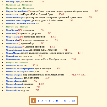
, дат. писатель
1782
Абильгор Серен
Абисаломов см. Абесаломов
Абисаломова см. Абесаломова
(*)
, солдат Смол. гарнизона, татарин, принявший православие
1749
Абкузин Никита (Танба)
, хан Киргиз-Кайсац. Средней Орды
1765
Аблай-Салтан
, артиллер. погонщик, лютеранин, принявший православие
1768
Аблеев Павел (Юрас)
, двоюрод. дядя Н.Е. Аблесимова
1782
Аблесимов Денис Петрович
, кап.
1782
Аблесимов Никита Емельянович
Аблеухов см. Облеухов
(*)
, прапорщик
1782
Аблов Василий
(*)
, сержант гв., дворянин
1782
Аблов Иван
(*)
, прапорщик, дворянин
1782
Аблов Терентий
(*)
, дворянка, вдова сержанта
1782
Аблова Агафья
(*)
, вдова майора
1782
Аблова Васса
(*)
, сержант, дворянин
1782
Аблязов Афанасий
, дворянин, сын С. Аблязова
1781
Аблязов Афанасий Силыч
, корнет, командир эскадрона Пензен. дворян. корпуса
1774
Аблязов Михаил
, ряз. помещик
1781
Аблязов Сила
, прапорщик, солдат лейб-гв. Преображ. полка
1768
Аблязов Филипп
Аболдуев см. Оболдуев
, кап.
1758
Аболешев Алексей
, орлов. помещик
1782
Аболешев Алексей Григорьевич
, кап.
1782
Аболешев Алексей [Яковлевич]
, обер-фискал подполк. ранга Астрах. порта
1751, 1765, 1782
Аболешев Андрей
, кап.-лейт. флота
1779
Аболешев Василий
, кап.
1782
Аболешев Гавриил
, помещик
1782
Аболешев Григорий
, поручик
1782
Аболешев Федор
, поручик
1782
Аболешев Яков
1
2
3
4
5
..+10
..+50
..+100