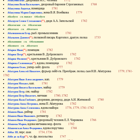
, дворовый М.С. Челеева
1772
Абакумов Влас
, дворовый баронов Строгановых
1768
Абакумов Яков Васильевич
, помещица
1781
Абакумова Авдотья
, жена В.Я. Воейкова
1779
Абакумова Мария Гавриловна
Абалдуев см. также Оболдуев
(*)
, дядя А.А. Запольской
1782
Абалдуев Семен Степанович
Абаленская см. Оболенская
Абалешев см. Аболешев
, рыб. промышленник
1781
Абалишников Егор
(*)
, полковой писарь Каргопол. драгун. полка
1733
Абалыхин Даниил
Абальянинов см. Обольянинов
Абаляшев см. Аболешев
(*)
, помещик
1782
Абарин Иван
(*)
, крестьянин В. Дубровского
1782
Абарин Петр
(*)
, крестьянин В. Дубровского
1782
Абарин Филипп
(*)
, вдова, помещица
1782
Абарина Соломонида
, унтер-лейт. флота
1777
Абаринов Осип
, фурьер лейб-гв. Преображ. полка, сын Н.В. Абатурова
1779, 1781-
Абатуров Алексей Никитич
1782
, кап.
1779
Абатуров Иван Александрович
, кап.
1781
Абатуров Михаил
, майор
1779
Абатуров Никита Васильевич
, сек.-майор
1782
Абатуров Петр
, мичман
1780, 1782
Абатуров Петр Никитич
, дворянин, двоюрод. дядя А.И. Житновой
1780
Абатуров Яков Глебович
, жена П. Абатурова
1782
Абатурова Анна Петровна
, вдова майора
1776, 1779, 1781-1782
Абатурова Анна Семеновна
, рейтар
1781
Абашев Иван
, ротмистр
1782
Абашев Иван Иванович
, [дворовый] человек Е.Л. Чирикова
1766
Абашев Иван Федорович
, вдова мичмана мор. флота
1782
Абашева Мария
, вдова поручика
1768
Абашевская Анна Федоровна
, перс. шах
1734, 1736
Аббас III
(*)
, чл. фр. посольства
1747
Аббе де ла Кур