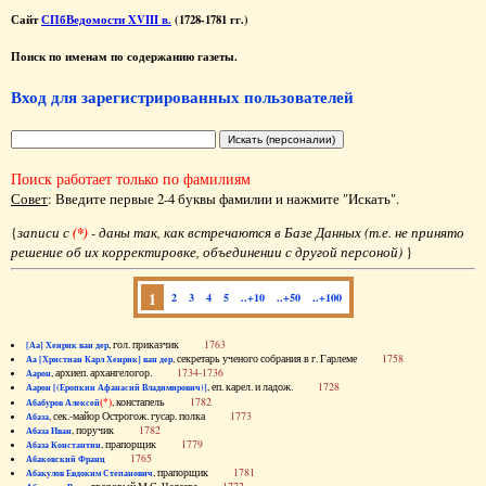
Сайт
СПбВедомости XVIII в.
(1728-1781 гг.)
Поиск по именам по содержанию газеты.
Вход для зарегистрированных пользователей
Поиск работает только по фамилиям
Совет
: Введите первые 2-4 буквы фамилии и нажмите "Искать".
{
записи с
(*)
- даны так, как встречаются в Базе Данных (т.е. не принято
решение об их корректировке, объединении с другой персоной)
}
1
2
3
4
5
..+10
..+50
..+100
, гол. приказчик
1763
[Аа] Хенрик ван дер
, секретарь ученого собрания в г. Гарлеме
1758
Аа [Христиан Карл Хенрик] ван дер
, архиеп. архангелогор.
1734-1736
Аарон
, еп. карел. и ладож.
1728
Аарон [(Еропкин Афанасий Владимирович)]
(*)
, констапель
1782
Абабуров Алексей
, сек.-майор Острогож. гусар. полка
1773
Абаза
, поручик
1782
Абаза Иван
, прапорщик
1779
Абаза Константин
1765
Абаковский Франц
, прапорщик
1781
Абакулов Евдоким Степанович