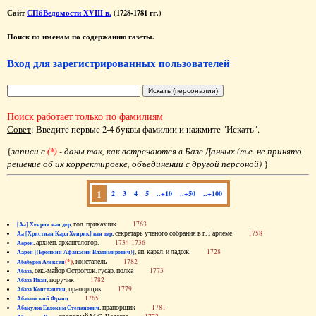
Сайт
СПбВедомости XVIII в.
(1728-1781 гг.)
Поиск по именам по содержанию газеты.
Вход для зарегистрированных пользователей
Поиск работает только по фамилиям
Совет
: Введите первые 2-4 буквы фамилии и нажмите "Искать".
{
записи с
(*)
- даны так, как встречаются в Базе Данных (т.е. не принято
решение об их корректировке, объединении с другой персоной)
}
1
2
3
4
5
..+10
..+50
..+100
, гол. приказчик
1763
[Аа] Хенрик ван дер
, секретарь ученого собрания в г. Гарлеме
1758
Аа [Христиан Карл Хенрик] ван дер
, архиеп. архангелогор.
1734-1736
Аарон
, еп. карел. и ладож.
1728
Аарон [(Еропкин Афанасий Владимирович)]
(*)
, констапель
1782
Абабуров Алексей
, сек.-майор Острогож. гусар. полка
1773
Абаза
, поручик
1782
Абаза Иван
, прапорщик
1779
Абаза Константин
1765
Абаковский Франц
, прапорщик
1781
Абакулов Евдоким Степанович