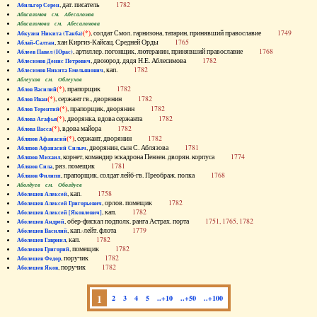
, дат. писатель
1782
Абильгор Серен
Абисаломов см. Абесаломов
Абисаломова см. Абесаломова
(*)
, солдат Смол. гарнизона, татарин, принявший православие
1749
Абкузин Никита (Танба)
, хан Киргиз-Кайсац. Средней Орды
1765
Аблай-Салтан
, артиллер. погонщик, лютеранин, принявший православие
1768
Аблеев Павел (Юрас)
, двоюрод. дядя Н.Е. Аблесимова
1782
Аблесимов Денис Петрович
, кап.
1782
Аблесимов Никита Емельянович
Аблеухов см. Облеухов
(*)
, прапорщик
1782
Аблов Василий
(*)
, сержант гв., дворянин
1782
Аблов Иван
(*)
, прапорщик, дворянин
1782
Аблов Терентий
(*)
, дворянка, вдова сержанта
1782
Аблова Агафья
(*)
, вдова майора
1782
Аблова Васса
(*)
, сержант, дворянин
1782
Аблязов Афанасий
, дворянин, сын С. Аблязова
1781
Аблязов Афанасий Силыч
, корнет, командир эскадрона Пензен. дворян. корпуса
1774
Аблязов Михаил
, ряз. помещик
1781
Аблязов Сила
, прапорщик, солдат лейб-гв. Преображ. полка
1768
Аблязов Филипп
Аболдуев см. Оболдуев
, кап.
1758
Аболешев Алексей
, орлов. помещик
1782
Аболешев Алексей Григорьевич
, кап.
1782
Аболешев Алексей [Яковлевич]
, обер-фискал подполк. ранга Астрах. порта
1751, 1765, 1782
Аболешев Андрей
, кап.-лейт. флота
1779
Аболешев Василий
, кап.
1782
Аболешев Гавриил
, помещик
1782
Аболешев Григорий
, поручик
1782
Аболешев Федор
, поручик
1782
Аболешев Яков
1
2
3
4
5
..+10
..+50
..+100