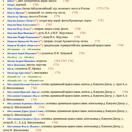
(*)
, англ. изобретатель кораб. насоса
1760
Аббот
, портной
1780
Абграт
, беглер-бей румелийский, тур. полномоч. посол в России
1775-1776
Абдул Керим
(*)
, конюший, чл. свиты тур. посла
1758
Абдула Эфенди
, посол в России
1779
Абдуласах-Эфенди
(*)
, солдат мор. кораб. флота Кронштадт. порта
1752
Абдулов Даниил (Мамет)
(*)
1782
Абдулов Иван Алексеевич
(*)
, татарин, матрос галер. флота
1746
Абдулов Петр (Асак)
(*)
, дочь И.А. и М.Р. Абдуловых
1782
Абдулова Вера Ивановна
(*)
, жена И.А. Абдулова
1782
Абдулова Марфа Родионовна
(*)
, татарин, солдат Архангелогор. полка
1751
Абдыков Афанасий (Кулмет)
(*)
, прядильщик Адмиралтейства, принявший православие
1748
Абдяков Матфей (Абдяселет)
Абезьянинов см. Обезьянинов
(*)
, служитель П.Ф. Хитровой
1781
Абелдеев Авдей Иванович
Абелдуев см. Оболдуев
, подполк.
1765-1767, 1782
Абелов Андрей Иванович
, иностр. поручик
1770
Абелс Вениамин
, служитель И. Афлика
1763
Абель
(*)
, иностранка
1776
Абельгард Христина
Абернибесов см. Обернибесов
Абернибесова см. Обернибесова
, осетин, принявший православие, житель д. Камумта Дигор. у., брат А. и
Абесаломов Василий (Басиле)
Д. Абесаломовых
1768
, осетин, принявший православие, житель д. Камумта Дигор. у.
1768
Абесаломов Ираклий (Эрекле)
, осетин, принявший православие, житель д. Камумта Дигор. у., брат А. и
Абесаломов Спиридон (Жага)
Д. Абесаломовых
1768
, осетинка, принявшая православие, жительница д. Камумта Дигор. у.,
Абесаломова Агрипина (Жантуте)
сестра Д. Абесаломовой
1768
, осетинка, принявшая православие, жительница д. Камумта Дигор. у.,
Абесаломова Дарья (Джан Семен)
сестра А. Абесаломовой
1768
, осетинка, принявшая православие, жительница д. Камумта Дигор. у.,
Абесаломова Елизавета (Дуга)
сестра В., С., А. и Д. Абесаломовых
1768
, осетинка, принявшая православие, жительница д. Камумта Дигор. у.,
Абесаломова Фекла (Жамкис)
тетка И. Абесаломова
1768