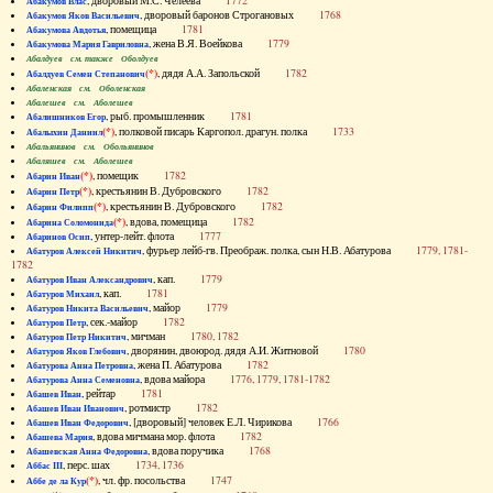
, дворовый М.С. Челеева
1772
Абакумов Влас
, дворовый баронов Строгановых
1768
Абакумов Яков Васильевич
, помещица
1781
Абакумова Авдотья
, жена В.Я. Воейкова
1779
Абакумова Мария Гавриловна
Абалдуев см. также Оболдуев
(*)
, дядя А.А. Запольской
1782
Абалдуев Семен Степанович
Абаленская см. Оболенская
Абалешев см. Аболешев
, рыб. промышленник
1781
Абалишников Егор
(*)
, полковой писарь Каргопол. драгун. полка
1733
Абалыхин Даниил
Абальянинов см. Обольянинов
Абаляшев см. Аболешев
(*)
, помещик
1782
Абарин Иван
(*)
, крестьянин В. Дубровского
1782
Абарин Петр
(*)
, крестьянин В. Дубровского
1782
Абарин Филипп
(*)
, вдова, помещица
1782
Абарина Соломонида
, унтер-лейт. флота
1777
Абаринов Осип
, фурьер лейб-гв. Преображ. полка, сын Н.В. Абатурова
1779, 1781-
Абатуров Алексей Никитич
1782
, кап.
1779
Абатуров Иван Александрович
, кап.
1781
Абатуров Михаил
, майор
1779
Абатуров Никита Васильевич
, сек.-майор
1782
Абатуров Петр
, мичман
1780, 1782
Абатуров Петр Никитич
, дворянин, двоюрод. дядя А.И. Житновой
1780
Абатуров Яков Глебович
, жена П. Абатурова
1782
Абатурова Анна Петровна
, вдова майора
1776, 1779, 1781-1782
Абатурова Анна Семеновна
, рейтар
1781
Абашев Иван
, ротмистр
1782
Абашев Иван Иванович
, [дворовый] человек Е.Л. Чирикова
1766
Абашев Иван Федорович
, вдова мичмана мор. флота
1782
Абашева Мария
, вдова поручика
1768
Абашевская Анна Федоровна
, перс. шах
1734, 1736
Аббас III
(*)
, чл. фр. посольства
1747
Аббе де ла Кур