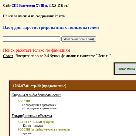
Сайт
СПбВедомости XVIII в.
(1728-1781 гг.)
Поиск по именам по содержанию газеты.
Вход для зарегистрированных пользователей
Поиск работает только по фамилиям
Совет
: Введите первые 2-4 буквы фамилии и нажмите "Искать".
Абесаломова 
1768-07-01 стр.20 {продолжение}
Страны и виды деятельности
РОССИЯ
об обращении в православие
об обращении в православие
Географические объекты
АСТРАХАНСКАЯ губерния
-Кизляр, г. и креп.
РОССИЯ (российские города и крепости)
-армяне