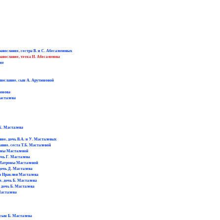
авославие, сестра В. и С. Абесаломовых
авославие, тетка И. Абесаломова
вие
вославие, сын А. Арутюновой
тюнова
асталева
Х. Масталева
ие, дочь В.А. и У. Масталевых
авие, сеста Т.Б. Масталевой
роны Масталевой
очь Г. Масталева
а Матроны Масталевой
дочь Д. Масталева
ка Ираклия Масталева
е, дочь Б. Масталева
 дочь Б. Масталева
Масталева
 сын Б. Масталева