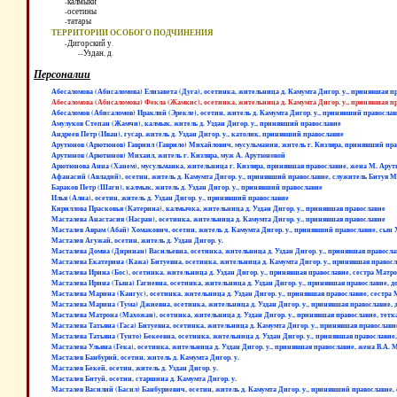
-калмыки
-осетины
-татары
ТЕРРИТОРИИ ОСОБОГО ПОДЧИНЕНИЯ
-Дигорский у.
--Уздан, д.
Персоналии
Абесаломова (Абисаломова) Елизавета (Дуга), осетинка, жительница д. Камумта Дигор. у., принявшая пр
Абесаломова (Абисаломова) Фекла (Жамкис), осетинка, жительница д. Камумта Дигор. у., принявшая пр
Абесаломов (Абисаломов) Ираклий (Эрекле), осетин, житель д. Камумта Дигор. у., принявший правосла
Амулуков Степан (Жамчи), калмык, житель д. Уздан Дигор. у., принявший православие
Андреев Петр (Иван), гусар, житель д. Уздан Дигор. у., католик, принявший православие
Арутюнов (Арютюнов) Гавриил (Гаврило) Михайлович, мусульманин, житель г. Кизляра, принявший пра
Арутюнов (Арютюнов) Михаил, житель г. Кизляра, муж А. Арутюновой
Арютюнова Анна (Ханем), мусульманка, жительница г. Кизляра, принявшая православие, жена М. Ару
Афанасий (Авладий), осетин, житель д. Камумта Дигор. у., принявший православие, служитель Битуя М
Бараков Петр (Шаги), калмык, житель д. Уздан Дигор. у., принявший православие
Илья (Ална), осетин, житель д. Уздан Дигор. у., принявший православие
Кириллова Прасковья (Катерина), калмычка, жительница д. Уздан Дигор. у., принявшая православие
Масталева Анастасия (Насран), осетинка, жительница д. Камумта Дигор. у., принявшая православие
Масталев Аврам (Абай) Хомакович, осетин, житель д. Камумта Дигор. у., принявший православие, сын 
Масталев Агужай, осетин, житель д. Уздан Дигор. у.
Масталева Домна (Диринан) Васильевна, осетинка, жительница д. Уздан Дигор. у., принявшая православ
Масталева Екатерина (Кажа) Битуевна, осетинка, жительница д. Камумта Дигор. у., принявшая правосл
Масталева Ирина (Бос), осетинка, жительница д. Уздан Дигор. у., принявшая православие, сестра Мат
Масталева Ирина (Тына) Гагиевна, осетинка, жительница д. Уздан Дигор. у., принявшая православие, д
Масталева Марина (Кангус), осетинка, жительница д. Уздан Дигор. у., принявшая православие, сестр
Масталева Марина (Тума) Джиевна, осетинка, жительница д. Уздан Дигор. у., принявшая православие, 
Масталева Матрона (Махожан), осетинка, жительница д. Уздан Дигор. у., принявшая православие, тет
Масталева Татьяна (Гаса) Битуевна, осетинка, жительница д. Камумта Дигор. у., принявшая православи
Масталева Татьяна (Тунто) Бекеевна, осетинка, жительница д. Уздан Дигор. у., принявшая православие,
Масталева Ульяна (Гека), осетинка, жительница д. Уздан Дигор. у., принявшая православие, жена В.А. 
Масталев Банбурий, осетин, житель д. Камумта Дигор. у.
Масталев Бекей, осетин, житель д. Уздан Дигор. у.
Масталев Битуй, осетин, старшина д. Камумта Дигор. у.
Масталев Василий (Басил) Банбуриевич, осетин, житель д. Камумта Дигор. у., принявший православие,