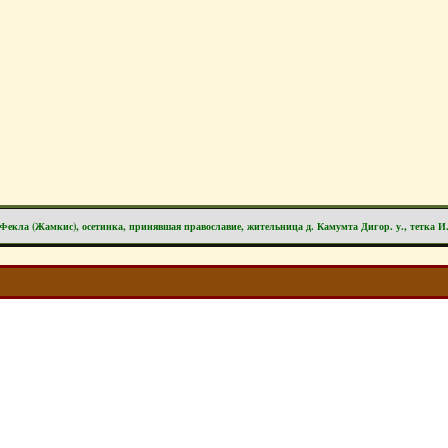
Фекла (Жамкис), осетинка, принявшая православие, жительница д. Камумта Дигор. у., тетка И